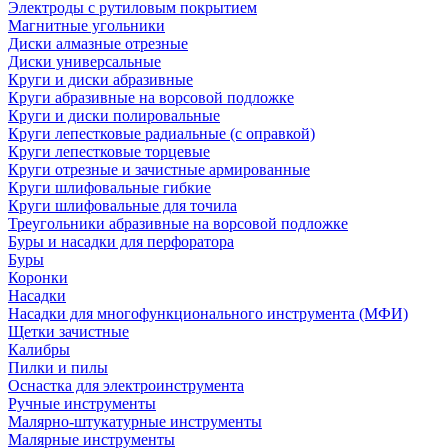
Электроды с рутиловым покрытием
Магнитные угольники
Диски алмазные отрезные
Диски универсальные
Круги и диски абразивные
Круги абразивные на ворсовой подложке
Круги и диски полировальные
Круги лепестковые радиальные (с оправкой)
Круги лепестковые торцевые
Круги отрезные и зачистные армированные
Круги шлифовальные гибкие
Круги шлифовальные для точила
Треугольники абразивные на ворсовой подложке
Буры и насадки для перфоратора
Буры
Коронки
Насадки
Насадки для многофункционального инструмента (МФИ)
Щетки зачистные
Калибры
Пилки и пилы
Оснастка для электроинструмента
Ручные инструменты
Малярно-штукатурные инструменты
Малярные инструменты