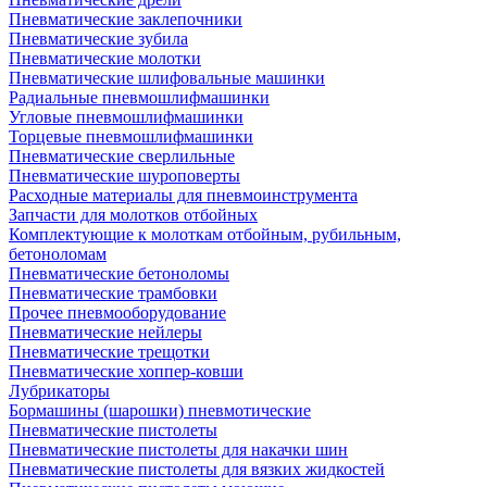
Пневматические заклепочники
Пневматические зубила
Пневматические молотки
Пневматические шлифовальные машинки
Радиальные пневмошлифмашинки
Угловые пневмошлифмашинки
Торцевые пневмошлифмашинки
Пневматические сверлильные
Пневматические шуроповерты
Расходные материалы для пневмоинструмента
Запчасти для молотков отбойных
Комплектующие к молоткам отбойным, рубильным,
бетоноломам
Пневматические бетоноломы
Пневматические трамбовки
Прочее пневмооборудование
Пневматические нейлеры
Пневматические трещотки
Пневматические хоппер-ковши
Лубрикаторы
Бормашины (шарошки) пневмотические
Пневматические пистолеты
Пневматические пистолеты для накачки шин
Пневматические пистолеты для вязких жидкостей