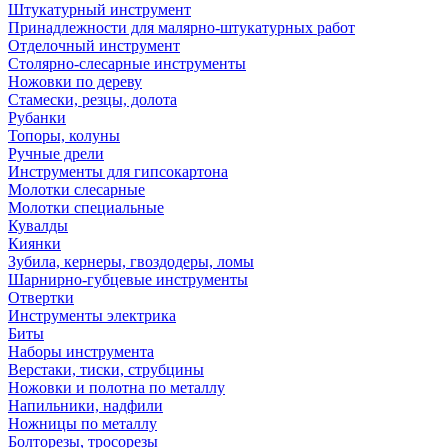
Штукатурный инструмент
Принадлежности для малярно-штукатурных работ
Отделочный инструмент
Столярно-слесарные инструменты
Ножовки по дереву
Стамески, резцы, долота
Рубанки
Топоры, колуны
Ручные дрели
Инструменты для гипсокартона
Молотки слесарные
Молотки специальные
Кувалды
Киянки
Зубила, кернеры, гвоздодеры, ломы
Шарнирно-губцевые инструменты
Отвертки
Инструменты электрика
Биты
Наборы инструмента
Верстаки, тиски, струбцины
Ножовки и полотна по металлу
Напильники, надфили
Ножницы по металлу
Болторезы, тросорезы