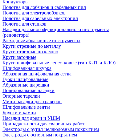
Кондукторы
Полотна для лобзиков и сабельных пил
Полотна для электролобзиков
Полотна для сабельных электропил
Полотна для станков
Насадки для многофункционального инструмента
(реноватора)
Расходные абразивные инструменты
Круги отрезные по металлу
Круги отрезные по камню
Круги заточные
Круги шлифовальные лепестковые (тип КЛТ и КЛО)
Шлифовальная шкурка
Абразивная шлифовальная сетка
Губки шлифовальные
Абразивные шарошки
Полировальные насадки
Опорные тарелки
Мини насадки для граверов
Шлифовальные ленты
Бруски и камни
Насадки для дрели и УШМ
Принадлежности для сварочных работ
Электроды с рутил-целлюлозным покрытием
Электроды с основным покрытием