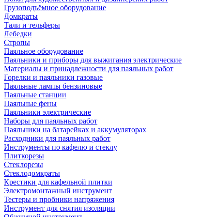
Грузоподъёмное оборудование
Домкраты
Тали и тельферы
Лебедки
Стропы
Паяльное оборудование
Паяльники и приборы для выжигания электрические
Материалы и принадлежности для паяльных работ
Горелки и паяльники газовые
Паяльные лампы бензиновые
Паяльные станции
Паяльные фены
Паяльники электрические
Наборы для паяльных работ
Паяльники на батарейках и аккумуляторах
Расходники для паяльных работ
Инструменты по кафелю и стеклу
Плиткорезы
Стеклорезы
Стеклодомкраты
Крестики для кафельной плитки
Электромонтажный инструмент
Тестеры и пробники напряжения
Инструмент для снятия изоляции
Обжимной инструмент