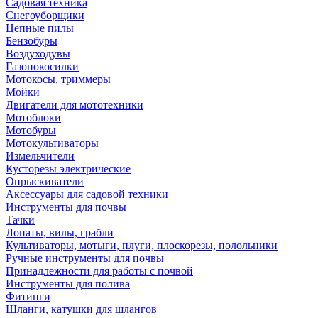
Садовая техника
Снегоуборщики
Цепные пилы
Бензобуры
Воздуходувы
Газонокосилки
Мотокосы, триммеры
Мойки
Двигатели для мототехники
Мотоблоки
Мотобуры
Мотокультиваторы
Измельчители
Кусторезы электрические
Опрыскиватели
Аксессуары для садовой техники
Инструменты для почвы
Тачки
Лопаты, вилы, грабли
Культиваторы, мотыги, плуги, плоскорезы, полольники
Ручные инструменты для почвы
Принадлежности для работы с почвой
Инструменты для полива
Фитинги
Шланги, катушки для шлангов