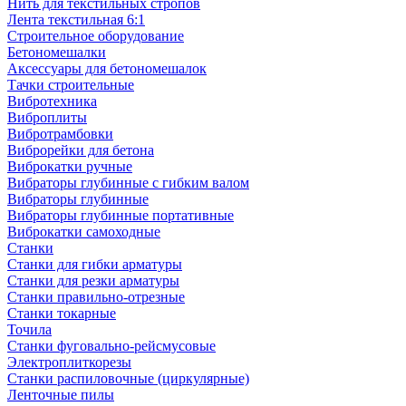
Нить для текстильных стропов
Лента текстильная 6:1
Строительное оборудование
Бетономешалки
Аксессуары для бетономешалок
Тачки строительные
Вибротехника
Виброплиты
Вибротрамбовки
Виброрейки для бетона
Виброкатки ручные
Вибраторы глубинные с гибким валом
Вибраторы глубинные
Вибраторы глубинные портативные
Виброкатки самоходные
Станки
Станки для гибки арматуры
Станки для резки арматуры
Станки правильно-отрезные
Станки токарные
Точила
Станки фуговально-рейсмусовые
Электроплиткорезы
Станки распиловочные (циркулярные)
Ленточные пилы