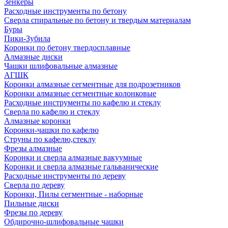
Зенкеры
Расходные инструменты по бетону
Сверла спиральные по бетону и твердым материалам
Буры
Пики-Зубила
Коронки по бетону твердосплавные
Алмазные диски
Чашки шлифовальные алмазные
АГШК
Коронки алмазные сегментные для подрозетников
Коронки алмазные сегментные колонковые
Расходные инструменты по кафелю и стеклу
Сверла по кафелю и стеклу
Алмазные коронки
Коронки-чашки по кафелю
Струны по кафелю,стеклу
Фрезы алмазные
Коронки и сверла алмазные вакуумные
Коронки и сверла алмазные гальванические
Расходные инструменты по дереву
Сверла по дереву
Коронки, Пилы сегментные - наборные
Пильные диски
Фрезы по дереву
Обдирочно-шлифовальные чашки