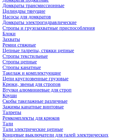
Домкраты трансмиссионные
Цилиндры тянущие
Насосы для домкратов
Домкраты электрогидравлические
Стропы и грузозахватные приспособления
Блоки
Захваты
Ремни стяжные
Цепные талрепы, стяжки цепные
Стропы текстильные
Стропы цепные
Стропы канатные
Такелаж и комплектующие
Цепи круглозвенные грузовые
Крюки, звенья для стропов
Втулки алюминиевые для строп
Коуши
Скобы такелажные различные
Зажимы канатные винтовые
Талрепы
Ремкомплекты для крюков
Тали
Тали электрические цепные
Концевые выключатели для талей электрических