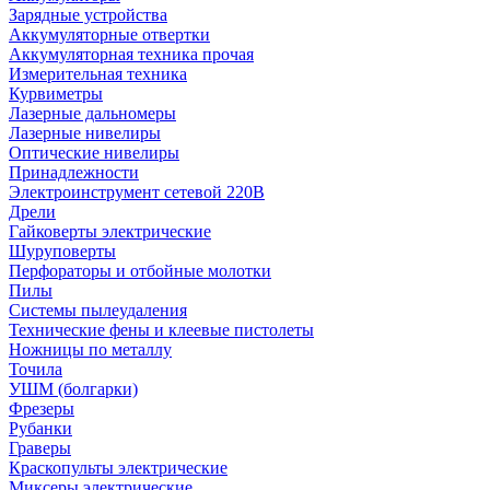
Зарядные устройства
Аккумуляторные отвертки
Аккумуляторная техника прочая
Измерительная техника
Курвиметры
Лазерные дальномеры
Лазерные нивелиры
Оптические нивелиры
Принадлежности
Электроинструмент сетевой 220В
Дрели
Гайковерты электрические
Шуруповерты
Перфораторы и отбойные молотки
Пилы
Системы пылеудаления
Технические фены и клеевые пистолеты
Ножницы по металлу
Точила
УШМ (болгарки)
Фрезеры
Рубанки
Граверы
Краскопульты электрические
Миксеры электрические