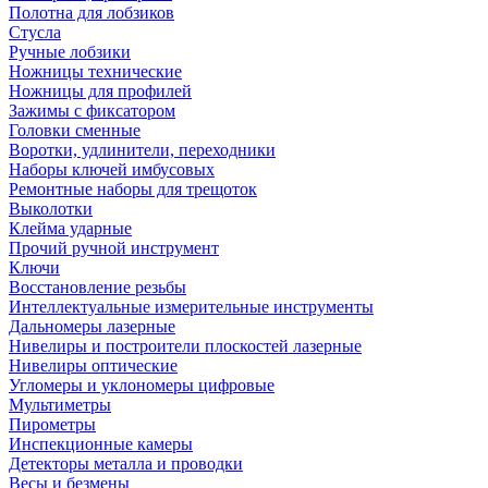
Полотна для лобзиков
Стусла
Ручные лобзики
Ножницы технические
Ножницы для профилей
Зажимы с фиксатором
Головки сменные
Воротки, удлинители, переходники
Наборы ключей имбусовых
Ремонтные наборы для трещоток
Выколотки
Клейма ударные
Прочий ручной инструмент
Ключи
Восстановление резьбы
Интеллектуальные измерительные инструменты
Дальномеры лазерные
Нивелиры и построители плоскостей лазерные
Нивелиры оптические
Угломеры и уклономеры цифровые
Мультиметры
Пирометры
Инспекционные камеры
Детекторы металла и проводки
Весы и безмены