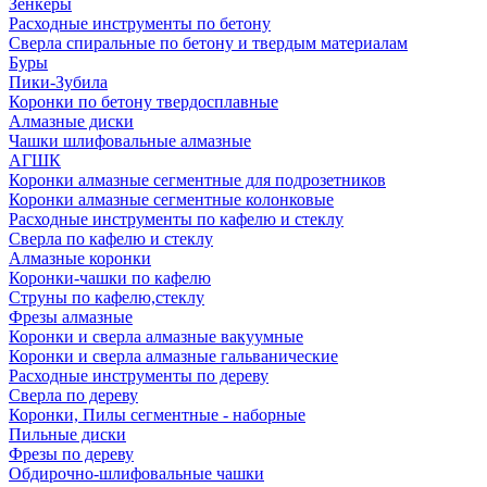
Зенкеры
Расходные инструменты по бетону
Сверла спиральные по бетону и твердым материалам
Буры
Пики-Зубила
Коронки по бетону твердосплавные
Алмазные диски
Чашки шлифовальные алмазные
АГШК
Коронки алмазные сегментные для подрозетников
Коронки алмазные сегментные колонковые
Расходные инструменты по кафелю и стеклу
Сверла по кафелю и стеклу
Алмазные коронки
Коронки-чашки по кафелю
Струны по кафелю,стеклу
Фрезы алмазные
Коронки и сверла алмазные вакуумные
Коронки и сверла алмазные гальванические
Расходные инструменты по дереву
Сверла по дереву
Коронки, Пилы сегментные - наборные
Пильные диски
Фрезы по дереву
Обдирочно-шлифовальные чашки