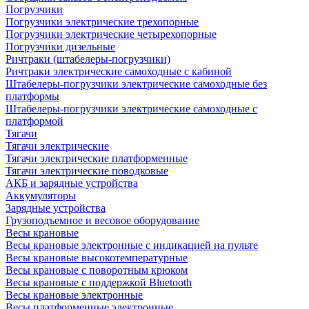
Погрузчики
Погрузчики электрические трехопорные
Погрузчики электрические четырехопорные
Погрузчики дизельные
Ричтраки (штабелеры-погрузчики)
Ричтраки электрические самоходные с кабиной
Штабелеры-погрузчики электрические самоходные без
платформы
Штабелеры-погрузчики электрические самоходные с
платформой
Тягачи
Тягачи электрические
Тягачи электрические платформенные
Тягачи электрические поводковые
АКБ и зарядные устройства
Аккумуляторы
Зарядные устройства
Грузоподъемное и весовое оборудование
Весы крановые
Весы крановые электронные с индикацией на пульте
Весы крановые высокотемпературные
Весы крановые с поворотным крюком
Весы крановые с поддержкой Bluetooth
Весы крановые электронные
Весы платформенные электронные