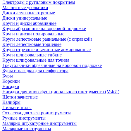
Электроды с рутиловым покрытием
Магнитные угольники
Диски алмазные отрезные
Диски универсальные
Круги и диски абразивные
Круги абразивные на ворсовой подложке
Круги и диски полировальные
Круги лепестковые радиальные (с оправкой)
Круги лепестковые торцевые
Круги отрезные и зачистные армированные
Круги шлифовальные гибкие
Круги шлифовальные для точила
Треугольники абразивные на ворсовой подложке
Буры и насадки для перфоратора
Буры
Коронки
Насадки
Насадки для многофункционального инструмента (МФИ)
Щетки зачистные
Калибры
Пилки и пилы
Оснастка для электроинструмента
Ручные инструменты
Малярно-штукатурные инструменты
Малярные инструменты