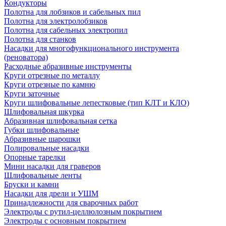
Кондукторы
Полотна для лобзиков и сабельных пил
Полотна для электролобзиков
Полотна для сабельных электропил
Полотна для станков
Насадки для многофункционального инструмента
(реноватора)
Расходные абразивные инструменты
Круги отрезные по металлу
Круги отрезные по камню
Круги заточные
Круги шлифовальные лепестковые (тип КЛТ и КЛО)
Шлифовальная шкурка
Абразивная шлифовальная сетка
Губки шлифовальные
Абразивные шарошки
Полировальные насадки
Опорные тарелки
Мини насадки для граверов
Шлифовальные ленты
Бруски и камни
Насадки для дрели и УШМ
Принадлежности для сварочных работ
Электроды с рутил-целлюлозным покрытием
Электроды с основным покрытием