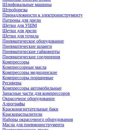
Шлифовальные машины
Штроборезы
Принадлежности к электроинструменту
Патроны для дрели
Щетки для УШМ
Щетки для дрели
Щетки для точила
Пневматическое оборудование
Пневматические шланги
Пневматические гайковерты
Пневматические соединения
Компрессоры
Компрессорные масла
Компрессоры медицинские
Компрессоры поршневые
Ресиверы
Компрессоры автомобильные
Запасные части для компрессоров
Окрасочное оборудование
Аэрографы
Красконагнетательные баки
Краскораспылители
Наборы окрасочного оборудования
Масла для пневмоинструмента
Пневматические дрели