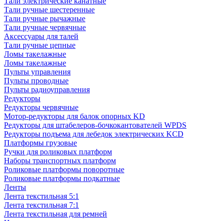
Тали электрические канатные
Тали ручные шестеренные
Тали ручные рычажные
Тали ручные червячные
Аксессуары для талей
Тали ручные цепные
Ломы такелажные
Ломы такелажные
Пульты управления
Пульты проводные
Пульты радиоуправления
Редукторы
Редукторы червячные
Мотор-редукторы для балок опорных KD
Редукторы для штабелеров-бочкокантователей WPDS
Редукторы подъема для лебедок электрических KCD
Платформы грузовые
Ручки для роликовых платформ
Наборы транспортных платформ
Роликовые платформы поворотные
Роликовые платформы подкатные
Ленты
Лента текстильная 5:1
Лента текстильная 7:1
Лента текстильная для ремней