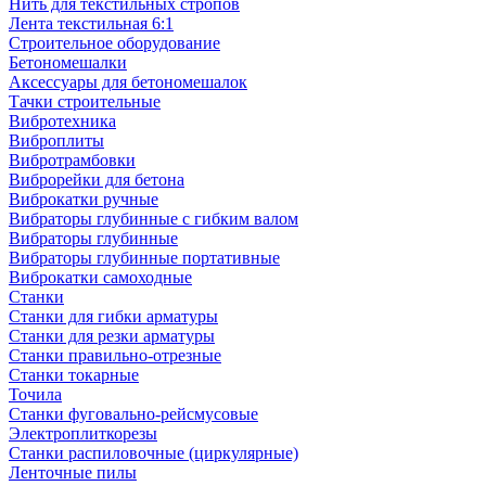
Нить для текстильных стропов
Лента текстильная 6:1
Строительное оборудование
Бетономешалки
Аксессуары для бетономешалок
Тачки строительные
Вибротехника
Виброплиты
Вибротрамбовки
Виброрейки для бетона
Виброкатки ручные
Вибраторы глубинные с гибким валом
Вибраторы глубинные
Вибраторы глубинные портативные
Виброкатки самоходные
Станки
Станки для гибки арматуры
Станки для резки арматуры
Станки правильно-отрезные
Станки токарные
Точила
Станки фуговально-рейсмусовые
Электроплиткорезы
Станки распиловочные (циркулярные)
Ленточные пилы