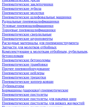
Пневматические заклепочники
Пневматические зубила
Пневматические молотки
Пневматические шлифовальные машинки
Радиальные пневмошлифмашинки
Угловые пневмошлифмашинки
Торцевые пневмошлифмашинки
Пневматические сверлильные
Пневматические шуроповерты
Расходные материалы для пневмоинструмента
Запчасти для молотков отбойных
Комплектующие к молоткам отбойным, рубильным,
бетоноломам
Пневматические бетоноломы
Пневматические трамбовки
Прочее пневмооборудование
Пневматические нейлеры
Пневматические трещотки
Пневматические хоппер-ковши
Лубрикаторы
Бормашины (шарошки) пневмотические
Пневматические пистолеты
Пневматические пистолеты для накачки шин
Пневматические пистолеты для вязких жидкостей