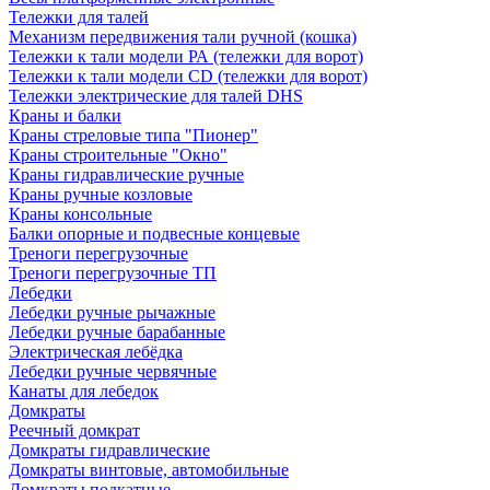
Тележки для талей
Механизм передвижения тали ручной (кошка)
Тележки к тали модели РА (тележки для ворот)
Тележки к тали модели CD (тележки для ворот)
Тележки электрические для талей DHS
Краны и балки
Краны стреловые типа "Пионер"
Краны строительные "Окно"
Краны гидравлические ручные
Краны ручные козловые
Краны консольные
Балки опорные и подвесные концевые
Треноги перегрузочные
Треноги перегрузочные ТП
Лебедки
Лебедки ручные рычажные
Лебедки ручные барабанные
Электрическая лебёдка
Лебедки ручные червячные
Канаты для лебедок
Домкраты
Реечный домкрат
Домкраты гидравлические
Домкраты винтовые, автомобильные
Домкраты подкатные