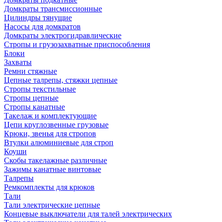
Домкраты трансмиссионные
Цилиндры тянущие
Насосы для домкратов
Домкраты электрогидравлические
Стропы и грузозахватные приспособления
Блоки
Захваты
Ремни стяжные
Цепные талрепы, стяжки цепные
Стропы текстильные
Стропы цепные
Стропы канатные
Такелаж и комплектующие
Цепи круглозвенные грузовые
Крюки, звенья для стропов
Втулки алюминиевые для строп
Коуши
Скобы такелажные различные
Зажимы канатные винтовые
Талрепы
Ремкомплекты для крюков
Тали
Тали электрические цепные
Концевые выключатели для талей электрических