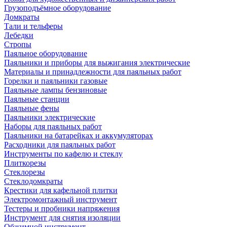
Грузоподъёмное оборудование
Домкраты
Тали и тельферы
Лебедки
Стропы
Паяльное оборудование
Паяльники и приборы для выжигания электрические
Материалы и принадлежности для паяльных работ
Горелки и паяльники газовые
Паяльные лампы бензиновые
Паяльные станции
Паяльные фены
Паяльники электрические
Наборы для паяльных работ
Паяльники на батарейках и аккумуляторах
Расходники для паяльных работ
Инструменты по кафелю и стеклу
Плиткорезы
Стеклорезы
Стеклодомкраты
Крестики для кафельной плитки
Электромонтажный инструмент
Тестеры и пробники напряжения
Инструмент для снятия изоляции
Обжимной инструмент