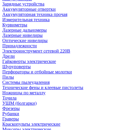
Зарядные устройства
Аккумуляторные отвертки
Аккумуляторная техника прочая
Измерительная техника
Курвиметры
Лазерные дальномеры
Лазерные нивелиры
Оптические нивелиры
Принадлежности
Электроинструмент сетевой 220В
Дрели
Гайковерты электрические
Шуруповерты
Перфораторы и отбойные молотки
Пилы
Системы пылеудаления
Технические фены и клеевые пистолеты
Ножницы по металлу
Точила
УШМ (болгарки)
Фрезеры
Рубанки
Граверы
Краскопульты электрические
Миксеры электрические