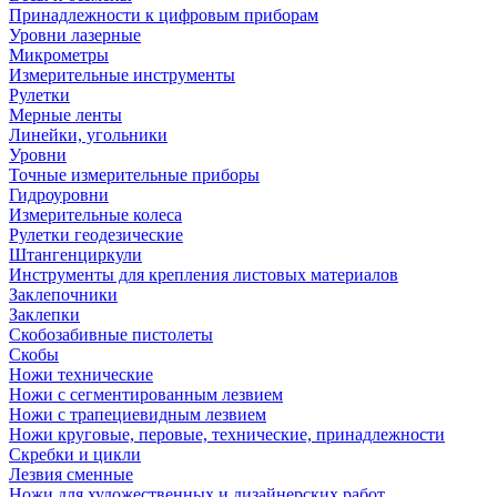
Принадлежности к цифровым приборам
Уровни лазерные
Микрометры
Измерительные инструменты
Рулетки
Мерные ленты
Линейки, угольники
Уровни
Точные измерительные приборы
Гидроуровни
Измерительные колеса
Рулетки геодезические
Штангенциркули
Инструменты для крепления листовых материалов
Заклепочники
Заклепки
Скобозабивные пистолеты
Скобы
Ножи технические
Ножи с сегментированным лезвием
Ножи с трапециевидным лезвием
Ножи круговые, перовые, технические, принадлежности
Скребки и цикли
Лезвия сменные
Ножи для художественных и дизайнерских работ