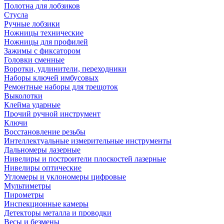
Полотна для лобзиков
Стусла
Ручные лобзики
Ножницы технические
Ножницы для профилей
Зажимы с фиксатором
Головки сменные
Воротки, удлинители, переходники
Наборы ключей имбусовых
Ремонтные наборы для трещоток
Выколотки
Клейма ударные
Прочий ручной инструмент
Ключи
Восстановление резьбы
Интеллектуальные измерительные инструменты
Дальномеры лазерные
Нивелиры и построители плоскостей лазерные
Нивелиры оптические
Угломеры и уклономеры цифровые
Мультиметры
Пирометры
Инспекционные камеры
Детекторы металла и проводки
Весы и безмены