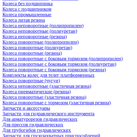
Колеса без подшипника
Колеса с подшипником
Колеса промышленные
Колеса литая резина
Колеса неповоротные (полипропилен)
Колеса неповоротные (полиуретан)
Колеса неповоротные (резина)
Колеса поворотные (полипропилен)
Колеса поворотные (полиуретан)
Колеса поворотные (резина)
Колеса поворотные c боковым тормозом (полипропилен)
Колеса поворотные c боковым тормозом (полиуретан)
Колеса поворотные c боковым тормозом (резина)
Комплекты колес для телег платформенных
Колеса поворотные (чугун)
Колеса неповоротные (эластичная резина)
Колеса пневматические (резина)
Колеса поворотные (эластичная резина)
Колеса поворотные c тормозом (эластичная резина)
Запчасти и аксессуары
Запчасти для гидравлического инструмента
Для арматурорезов гидравлических
Для прессов гидравлических
Для трубогибов гидравлических
Запчасти для грузозахватных приспособлений