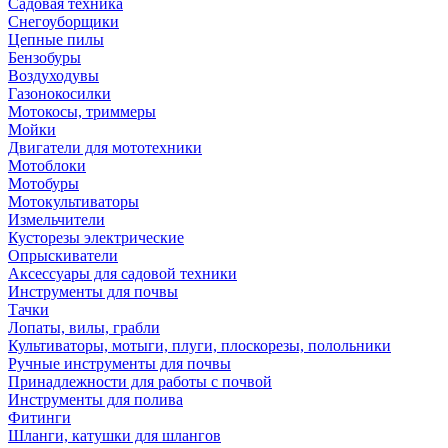
Садовая техника
Снегоуборщики
Цепные пилы
Бензобуры
Воздуходувы
Газонокосилки
Мотокосы, триммеры
Мойки
Двигатели для мототехники
Мотоблоки
Мотобуры
Мотокультиваторы
Измельчители
Кусторезы электрические
Опрыскиватели
Аксессуары для садовой техники
Инструменты для почвы
Тачки
Лопаты, вилы, грабли
Культиваторы, мотыги, плуги, плоскорезы, полольники
Ручные инструменты для почвы
Принадлежности для работы с почвой
Инструменты для полива
Фитинги
Шланги, катушки для шлангов