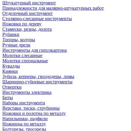
Штукатурный инструмент
Принадлежности для малярно-штукатурных работ
Отделочный инструмент
Столярно-слесарные инструменты
Ножовки по дереву
Стамески, резцы, долота
Рубанки
Топоры, колуны
Ручные дрели
Инструменты для гипсокартона
Молотки слесарные
Молотки специальные
Кувалды
Киянки
Зубила, кернеры, гвоздодеры, ломы
Шарнирно-губцевые инструменты
Отвертки
Инструменты электрика
Биты
Наборы инструмента
Верстаки, тиски, струбцины
Ножовки и полотна по металлу
Напильники, надфили
Ножницы по металлу
Болторезы, тросорезы