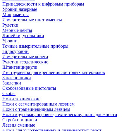
Принадлежности к цифровым приборам
Уровни лазерные
Микрометры
Измерительные инструменты
Рулетки
Мерные ленты
Линейки, угольники
Уровни
Точные измерительные приборы
Гидроуровни
Измерительные колеса
Рулетки геодезические
Штангенциркули
Инструменты для крепления листовых материалов
Заклепочники
Заклепки
Скобозабивные пистолеты
Скобы
Ножи технические
Ножи с сегментированным лезвием
Ножи с трапециевидным лезвием
Ножи круговые, перовые, технические, принадлежности
Скребки и цикли
Лезвия сменные
Ножи для художественных и дизайнерских работ