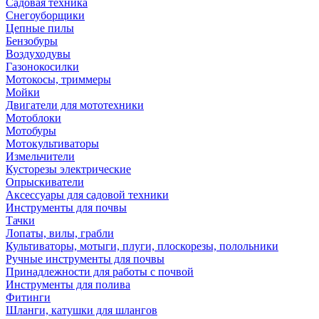
Садовая техника
Снегоуборщики
Цепные пилы
Бензобуры
Воздуходувы
Газонокосилки
Мотокосы, триммеры
Мойки
Двигатели для мототехники
Мотоблоки
Мотобуры
Мотокультиваторы
Измельчители
Кусторезы электрические
Опрыскиватели
Аксессуары для садовой техники
Инструменты для почвы
Тачки
Лопаты, вилы, грабли
Культиваторы, мотыги, плуги, плоскорезы, полольники
Ручные инструменты для почвы
Принадлежности для работы с почвой
Инструменты для полива
Фитинги
Шланги, катушки для шлангов