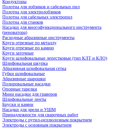
Кондукторы
Полотна для лобзиков и сабельных пил
Полотна для электролобзиков
Полотна для сабельных электропил
Полотна для станков
Насадки для многофункционального инструмента
(реноватора)
Расходные абразивные инструменты
Круги отрезные по металлу
Круги отрезные по камню
Круги заточные
Круги шлифовальные лепестковые (тип КЛТ и КЛО)
Шлифовальная шкурка
Абразивная шлифовальная сетка
Губки шлифовальные
Абразивные шарошки
Полировальные насадки
Опорные тарелки
Мини насадки для граверов
Шлифовальные ленты
Бруски и камни
Насадки для дрели и УШМ
Принадлежности для сварочных работ
Электроды с рутил-целлюлозным покрытием
Электроды с основным покрытием