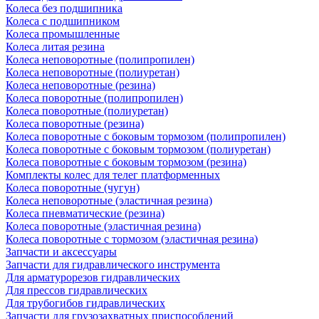
Колеса без подшипника
Колеса с подшипником
Колеса промышленные
Колеса литая резина
Колеса неповоротные (полипропилен)
Колеса неповоротные (полиуретан)
Колеса неповоротные (резина)
Колеса поворотные (полипропилен)
Колеса поворотные (полиуретан)
Колеса поворотные (резина)
Колеса поворотные c боковым тормозом (полипропилен)
Колеса поворотные c боковым тормозом (полиуретан)
Колеса поворотные c боковым тормозом (резина)
Комплекты колес для телег платформенных
Колеса поворотные (чугун)
Колеса неповоротные (эластичная резина)
Колеса пневматические (резина)
Колеса поворотные (эластичная резина)
Колеса поворотные c тормозом (эластичная резина)
Запчасти и аксессуары
Запчасти для гидравлического инструмента
Для арматурорезов гидравлических
Для прессов гидравлических
Для трубогибов гидравлических
Запчасти для грузозахватных приспособлений