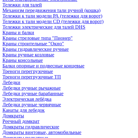
Тележки для талей
Механизм передвижения тали ручной (кошка)
Тележки к тали модели РА (тележки для ворот)
Тележки к тали модели CD (тележки для ворот)
Тележки электрические для талей DHS
Краны и балки
Краны стреловые типа "Пионер"
Краны строительные "Окно"
Краны гидравлические ручные
Краны ручные козловые
Краны консольные
Балки опорные и подвесные концевые
Треноги перегрузочные
Треноги перегрузочные ТП
Лебедки
Лебедки ручные рычажные
Лебедки ручные барабанные
Электрическая лебёдка
Лебедки ручные червячные
Канаты для лебедок
Домкраты
Реечный домкрат
Домкраты гидравлические
Домкраты винтовые, автомобильные
Домкраты подкатные