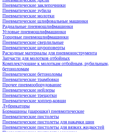
Пневматические заклепочники
Пневматические зубила
Пневматические молотки
Пневматические шлифовальные машинки
Радиальные пневмошлифмашинки
Угловые пневмошлифмашинки
Торцевые пневмошлифмашинки
Пневматические сверлильные
Пневматические шуроповерты
Расходные материалы для пневмоинструмента
Запчасти для молотков отбойных
Комплектующие к молоткам отбойным, рубильным,
бетоноломам
Пневматические бетоноломы
Пневматические трамбовки
Прочее пневмооборудование
Пневматические нейлеры
Пневматические трещотки
Пневматические хоппер-ковши
Лубрикаторы
Бормашины (шарошки) пневмотические
Пневматические пистолеты
Пневматические пистолеты для накачки шин
Пневматические пистолеты для вязких жидкостей