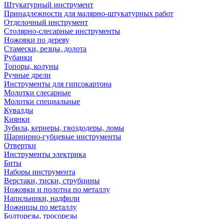
Штукатурный инструмент
Принадлежности для малярно-штукатурных работ
Отделочный инструмент
Столярно-слесарные инструменты
Ножовки по дереву
Стамески, резцы, долота
Рубанки
Топоры, колуны
Ручные дрели
Инструменты для гипсокартона
Молотки слесарные
Молотки специальные
Кувалды
Киянки
Зубила, кернеры, гвоздодеры, ломы
Шарнирно-губцевые инструменты
Отвертки
Инструменты электрика
Биты
Наборы инструмента
Верстаки, тиски, струбцины
Ножовки и полотна по металлу
Напильники, надфили
Ножницы по металлу
Болторезы, тросорезы