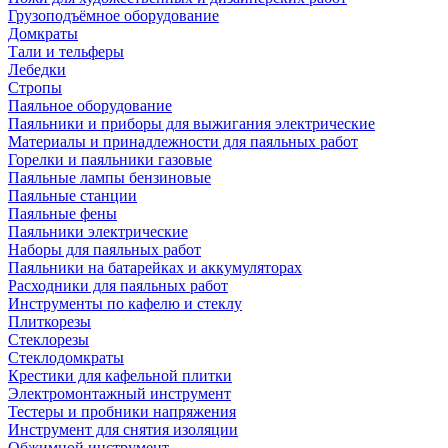
Грузоподъёмное оборудование
Домкраты
Тали и тельферы
Лебедки
Стропы
Паяльное оборудование
Паяльники и приборы для выжигания электрические
Материалы и принадлежности для паяльных работ
Горелки и паяльники газовые
Паяльные лампы бензиновые
Паяльные станции
Паяльные фены
Паяльники электрические
Наборы для паяльных работ
Паяльники на батарейках и аккумуляторах
Расходники для паяльных работ
Инструменты по кафелю и стеклу
Плиткорезы
Стеклорезы
Стеклодомкраты
Крестики для кафельной плитки
Электромонтажный инструмент
Тестеры и пробники напряжения
Инструмент для снятия изоляции
Обжимной инструмент