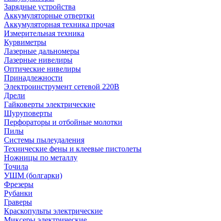
Зарядные устройства
Аккумуляторные отвертки
Аккумуляторная техника прочая
Измерительная техника
Курвиметры
Лазерные дальномеры
Лазерные нивелиры
Оптические нивелиры
Принадлежности
Электроинструмент сетевой 220В
Дрели
Гайковерты электрические
Шуруповерты
Перфораторы и отбойные молотки
Пилы
Системы пылеудаления
Технические фены и клеевые пистолеты
Ножницы по металлу
Точила
УШМ (болгарки)
Фрезеры
Рубанки
Граверы
Краскопульты электрические
Миксеры электрические