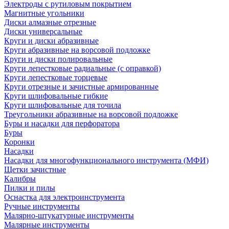
Электроды с рутиловым покрытием
Магнитные угольники
Диски алмазные отрезные
Диски универсальные
Круги и диски абразивные
Круги абразивные на ворсовой подложке
Круги и диски полировальные
Круги лепестковые радиальные (с оправкой)
Круги лепестковые торцевые
Круги отрезные и зачистные армированные
Круги шлифовальные гибкие
Круги шлифовальные для точила
Треугольники абразивные на ворсовой подложке
Буры и насадки для перфоратора
Буры
Коронки
Насадки
Насадки для многофункционального инструмента (МФИ)
Щетки зачистные
Калибры
Пилки и пилы
Оснастка для электроинструмента
Ручные инструменты
Малярно-штукатурные инструменты
Малярные инструменты