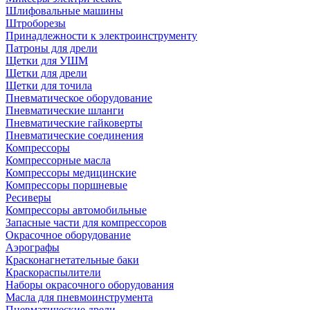
Шлифовальные машины
Штроборезы
Принадлежности к электроинструменту
Патроны для дрели
Щетки для УШМ
Щетки для дрели
Щетки для точила
Пневматическое оборудование
Пневматические шланги
Пневматические гайковерты
Пневматические соединения
Компрессоры
Компрессорные масла
Компрессоры медицинские
Компрессоры поршневые
Ресиверы
Компрессоры автомобильные
Запасные части для компрессоров
Окрасочное оборудование
Аэрографы
Красконагнетательные баки
Краскораспылители
Наборы окрасочного оборудования
Масла для пневмоинструмента
Пневматические дрели