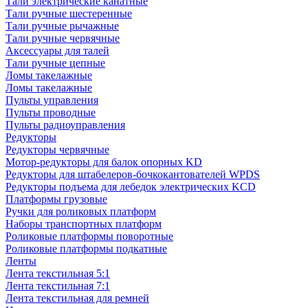
Тали электрические канатные
Тали ручные шестеренные
Тали ручные рычажные
Тали ручные червячные
Аксессуары для талей
Тали ручные цепные
Ломы такелажные
Ломы такелажные
Пульты управления
Пульты проводные
Пульты радиоуправления
Редукторы
Редукторы червячные
Мотор-редукторы для балок опорных KD
Редукторы для штабелеров-бочкокантователей WPDS
Редукторы подъема для лебедок электрических KCD
Платформы грузовые
Ручки для роликовых платформ
Наборы транспортных платформ
Роликовые платформы поворотные
Роликовые платформы подкатные
Ленты
Лента текстильная 5:1
Лента текстильная 7:1
Лента текстильная для ремней