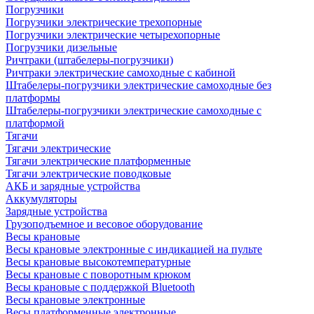
Погрузчики
Погрузчики электрические трехопорные
Погрузчики электрические четырехопорные
Погрузчики дизельные
Ричтраки (штабелеры-погрузчики)
Ричтраки электрические самоходные с кабиной
Штабелеры-погрузчики электрические самоходные без
платформы
Штабелеры-погрузчики электрические самоходные с
платформой
Тягачи
Тягачи электрические
Тягачи электрические платформенные
Тягачи электрические поводковые
АКБ и зарядные устройства
Аккумуляторы
Зарядные устройства
Грузоподъемное и весовое оборудование
Весы крановые
Весы крановые электронные с индикацией на пульте
Весы крановые высокотемпературные
Весы крановые с поворотным крюком
Весы крановые с поддержкой Bluetooth
Весы крановые электронные
Весы платформенные электронные