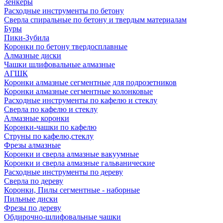
Зенкеры
Расходные инструменты по бетону
Сверла спиральные по бетону и твердым материалам
Буры
Пики-Зубила
Коронки по бетону твердосплавные
Алмазные диски
Чашки шлифовальные алмазные
АГШК
Коронки алмазные сегментные для подрозетников
Коронки алмазные сегментные колонковые
Расходные инструменты по кафелю и стеклу
Сверла по кафелю и стеклу
Алмазные коронки
Коронки-чашки по кафелю
Струны по кафелю,стеклу
Фрезы алмазные
Коронки и сверла алмазные вакуумные
Коронки и сверла алмазные гальванические
Расходные инструменты по дереву
Сверла по дереву
Коронки, Пилы сегментные - наборные
Пильные диски
Фрезы по дереву
Обдирочно-шлифовальные чашки