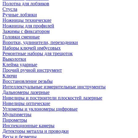
Полотна для лобзиков
Стусла
Ручные лобзики
Ножницы технические
Ножницы для профилей
Зажимы с фиксатором
Головки сменные
Воротки, удлинители, переходники
Наборы ключей имбусовых
Ремонтные наборы для трещоток
Выколотки
Клейма ударные
Прочий ручной инструмент
Ключи
Восстановление резьбы
Интеллектуальные измерительные инструменты
Дальномеры лазерные
Нивелиры и построители плоскостей лазерные
Нивелиры оптические
Угломеры и уклономеры цифровые
Мультиметры
Пирометры
Инспекционные камеры
Детекторы металла и проводки
Весы и безмены