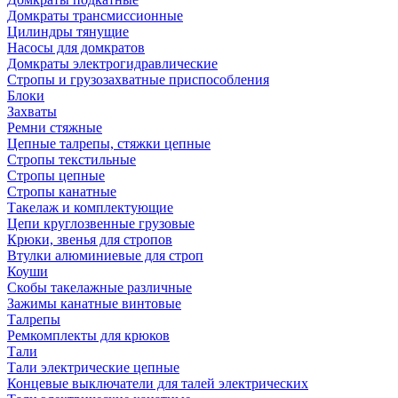
Домкраты трансмиссионные
Цилиндры тянущие
Насосы для домкратов
Домкраты электрогидравлические
Стропы и грузозахватные приспособления
Блоки
Захваты
Ремни стяжные
Цепные талрепы, стяжки цепные
Стропы текстильные
Стропы цепные
Стропы канатные
Такелаж и комплектующие
Цепи круглозвенные грузовые
Крюки, звенья для стропов
Втулки алюминиевые для строп
Коуши
Скобы такелажные различные
Зажимы канатные винтовые
Талрепы
Ремкомплекты для крюков
Тали
Тали электрические цепные
Концевые выключатели для талей электрических