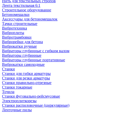
Нить для текстильных стропов
Лента текстильная 6:1
Строительное оборудование
Бетономешалки
Аксессуары для бетономешалок
Тачки строительные
Вибротехника
Виброплиты
Вибротрамбовки
Виброрейки для бетона
Виброкатки ручные
Вибраторы глубинные с гибким валом
Вибраторы глубинные
Вибраторы глубинные портативные
Виброкатки самоходные
Станки
Станки для гибки арматуры
Станки для резки арматуры
Станки правильно-отрезные
Станки токарные
Точила
Станки фуговально-рейсмусовые
Электроплиткорезы
Станки распиловочные (циркулярные)
Ленточные пилы