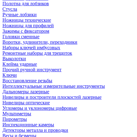
Полотна для лобзиков
Стусла
Ручные лобзики
Ножницы технические
Ножницы для профилей
Зажимы с фиксатором
Головки сменные
Воротки, удлинители, переходники
Наборы ключей имбусовых
Ремонтные наборы для трещоток
Выколотки
Клейма ударные
Прочий ручной инструмент
Ключи
Восстановление резьбы
Интеллектуальные измерительные инструменты
Дальномеры лазерные
Нивелиры и построители плоскостей лазерные
Нивелиры оптические
Угломеры и уклономеры цифровые
Мультиметры
Пирометры
Инспекционные камеры
Детекторы металла и проводки
Весы и безмены