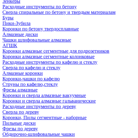
Зенкеры
Расходные инструменты по бетону
Сверла спиральные по бетону и твердым материалам
Буры
Пики-Зубила
Коронки по бетону твердосплавные
Алмазные диски
Чашки шлифовальные алмазные
АГШК
Коронки алмазные сегментные для подрозетников
Коронки алмазные сегментные колонковые
Расходные инструменты по кафелю и стеклу
Сверла по кафелю и стеклу
Алмазные коронки
Коронки-чашки по кафелю
Струны по кафелю,стеклу
Фрезы алмазные
Коронки и сверла алмазные вакуумные
Коронки и сверла алмазные гальванические
Расходные инструменты по дереву
Сверла по дереву
Коронки, Пилы сегментные - наборные
Пильные диски
Фрезы по дереву
Обдирочно-шлифовальные чашки