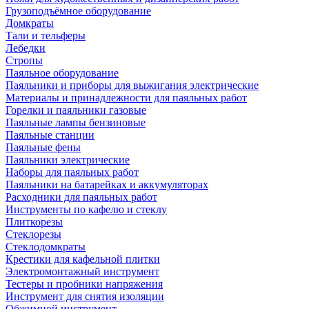
Грузоподъёмное оборудование
Домкраты
Тали и тельферы
Лебедки
Стропы
Паяльное оборудование
Паяльники и приборы для выжигания электрические
Материалы и принадлежности для паяльных работ
Горелки и паяльники газовые
Паяльные лампы бензиновые
Паяльные станции
Паяльные фены
Паяльники электрические
Наборы для паяльных работ
Паяльники на батарейках и аккумуляторах
Расходники для паяльных работ
Инструменты по кафелю и стеклу
Плиткорезы
Стеклорезы
Стеклодомкраты
Крестики для кафельной плитки
Электромонтажный инструмент
Тестеры и пробники напряжения
Инструмент для снятия изоляции
Обжимной инструмент