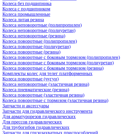
Колеса без подшипника
Колеса с подшипником
Колеса промышленные
Колеса литая резина
Колеса неповоротные (полипропилен)
Колеса неповоротные (полиуретан)
Колеса неповоротные (резина)
Колеса поворотные (полипропилен)
Колеса поворотные (полиуретан)
Колеса поворотные (резина)
Колеса поворотные c боковым тормозом (полипропилен)
Колеса поворотные c боковым тормозом (полиуретан)
Колеса поворотные c боковым тормозом (резина)
Комплекты колес для телег платформенных
Колеса поворотные (чугун)
Колеса неповоротные (эластичная резина)
Колеса пневматические (резина)
Колеса поворотные (эластичная резина)
Колеса поворотные c тормозом (эластичная резина)
Запчасти и аксессуары
Запчасти для гидравлического инструмента
Для арматурорезов гидравлических
Для прессов гидравлических
Для трубогибов гидравлических
Запчасти для грузозахватных приспособлений