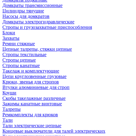
Домкраты трансмиссионные
Цилиндры тянущие
Насосы для домкратов
Домкраты электрогидравлические
Стропы и грузозахватные приспособления
Блоки
Захваты
Ремни стяжные
Цепные талрепы, стяжки цепные
Стропы текстильные
Стропы цепные
Стропы канатные
Такелаж и комплектующие
Цепи круглозвенные грузовые
Крюки, звенья для стропов
Втулки алюминиевые для строп
Коуши
Скобы такелажные различные
Зажимы канатные винтовые
Талрепы
Ремкомплекты для крюков
Тали
Тали электрические цепные
Концевые выключатели для талей электрических