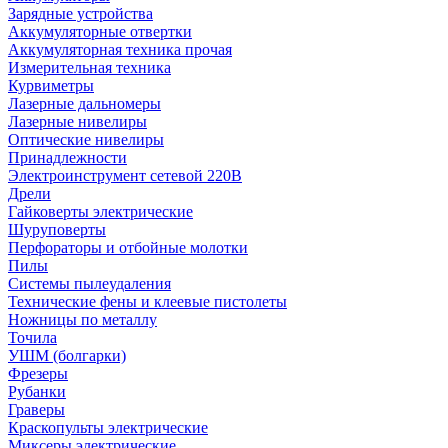
Зарядные устройства
Аккумуляторные отвертки
Аккумуляторная техника прочая
Измерительная техника
Курвиметры
Лазерные дальномеры
Лазерные нивелиры
Оптические нивелиры
Принадлежности
Электроинструмент сетевой 220В
Дрели
Гайковерты электрические
Шуруповерты
Перфораторы и отбойные молотки
Пилы
Системы пылеудаления
Технические фены и клеевые пистолеты
Ножницы по металлу
Точила
УШМ (болгарки)
Фрезеры
Рубанки
Граверы
Краскопульты электрические
Миксеры электрические