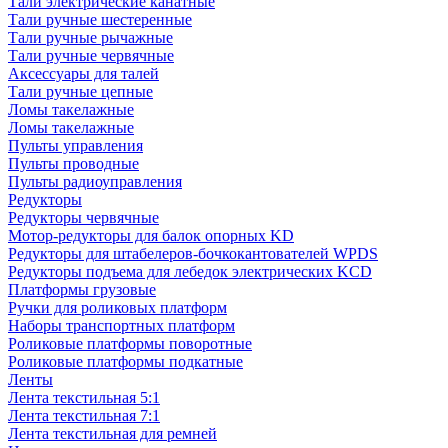
Тали электрические канатные
Тали ручные шестеренные
Тали ручные рычажные
Тали ручные червячные
Аксессуары для талей
Тали ручные цепные
Ломы такелажные
Ломы такелажные
Пульты управления
Пульты проводные
Пульты радиоуправления
Редукторы
Редукторы червячные
Мотор-редукторы для балок опорных KD
Редукторы для штабелеров-бочкокантователей WPDS
Редукторы подъема для лебедок электрических KCD
Платформы грузовые
Ручки для роликовых платформ
Наборы транспортных платформ
Роликовые платформы поворотные
Роликовые платформы подкатные
Ленты
Лента текстильная 5:1
Лента текстильная 7:1
Лента текстильная для ремней