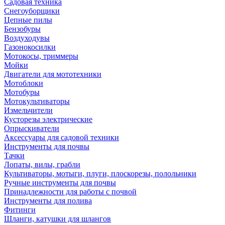
Садовая техника
Снегоуборщики
Цепные пилы
Бензобуры
Воздуходувы
Газонокосилки
Мотокосы, триммеры
Мойки
Двигатели для мототехники
Мотоблоки
Мотобуры
Мотокультиваторы
Измельчители
Кусторезы электрические
Опрыскиватели
Аксессуары для садовой техники
Инструменты для почвы
Тачки
Лопаты, вилы, грабли
Культиваторы, мотыги, плуги, плоскорезы, полольники
Ручные инструменты для почвы
Принадлежности для работы с почвой
Инструменты для полива
Фитинги
Шланги, катушки для шлангов