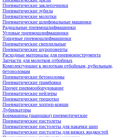
Пневматические заклепочники
Пневматические зубила
Пневматические молотки
Пневматические шлифовальные машинки
Радиальные пневмошлифмашинки
Угловые пневмошлифмашинки
Торцевые пневмошлифмашинки
Пневматические сверлильные
Пневматические шуроповерты
Расходные материалы для пневмоинструмента
Запчасти для молотков отбойных
Комплектующие к молоткам отбойным, рубильным,
бетоноломам
Пневматические бетоноломы
Пневматические трамбовки
Прочее пневмооборудование
Пневматические нейлеры
Пневматические трещотки
Пневматические хоппер-ковши
Лубрикаторы
Бормашины (шарошки) пневмотические
Пневматические пистолеты
Пневматические пистолеты для накачки шин
Пневматические пистолеты для вязких жидкостей