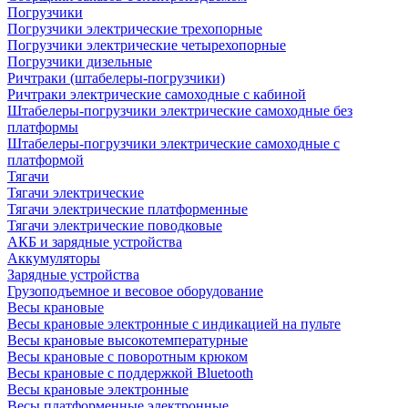
Погрузчики
Погрузчики электрические трехопорные
Погрузчики электрические четырехопорные
Погрузчики дизельные
Ричтраки (штабелеры-погрузчики)
Ричтраки электрические самоходные с кабиной
Штабелеры-погрузчики электрические самоходные без
платформы
Штабелеры-погрузчики электрические самоходные с
платформой
Тягачи
Тягачи электрические
Тягачи электрические платформенные
Тягачи электрические поводковые
АКБ и зарядные устройства
Аккумуляторы
Зарядные устройства
Грузоподъемное и весовое оборудование
Весы крановые
Весы крановые электронные с индикацией на пульте
Весы крановые высокотемпературные
Весы крановые с поворотным крюком
Весы крановые с поддержкой Bluetooth
Весы крановые электронные
Весы платформенные электронные