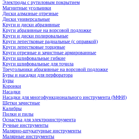
Электроды с рутиловым покрытием
Магнитные угольники
Диски алмазные отрезные
Диски универсальные
Круги и диски абразивные
Круги абразивные на ворсовой подложке
Круги и диски полировальные
Круги лепестковые радиальные (с оправкой)
Круги лепестковые торцевые
Круги отрезные и зачистные армированные
Круги шлифовальные гибкие
Круги шлифовальные для точила
Треугольники абразивные на ворсовой подложке
Буры и насадки для перфоратора
Буры
Коронки
Насадки
Насадки для многофункционального инструмента (МФИ)
Щетки зачистные
Калибры
Пилки и пилы
Оснастка для электроинструмента
Ручные инструменты
Малярно-штукатурные инструменты
Малярные инструменты