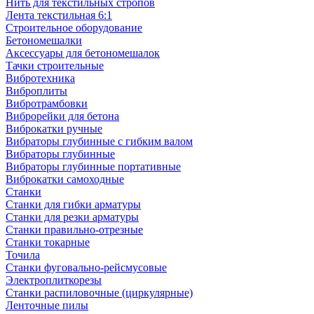
Нить для текстильных стропов
Лента текстильная 6:1
Строительное оборудование
Бетономешалки
Аксессуары для бетономешалок
Тачки строительные
Вибротехника
Виброплиты
Вибротрамбовки
Виброрейки для бетона
Виброкатки ручные
Вибраторы глубинные с гибким валом
Вибраторы глубинные
Вибраторы глубинные портативные
Виброкатки самоходные
Станки
Станки для гибки арматуры
Станки для резки арматуры
Станки правильно-отрезные
Станки токарные
Точила
Станки фуговально-рейсмусовые
Электроплиткорезы
Станки распиловочные (циркулярные)
Ленточные пилы