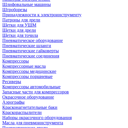
Шлифовальные машины
Штроборезы
Принадлежности к электроинструменту
Патроны для дрели
Щетки для УШМ
Щетки для дрели
Щетки для точила
Пневматическое оборудование
Пневматические шланги
Пневматические гайковерты
Пневматические соединения
Компрессоры
Компрессорные масла
Компрессоры медицинские
Компрессоры поршневые
Ресиверы
Компрессоры автомобильные
Запасные части для компрессоров
Окрасочное оборудование
Аэрографы
Красконагнетательные баки
Краскораспылители
Наборы окрасочного оборудования
Масла для пневмоинструмента
Пневматические дрели