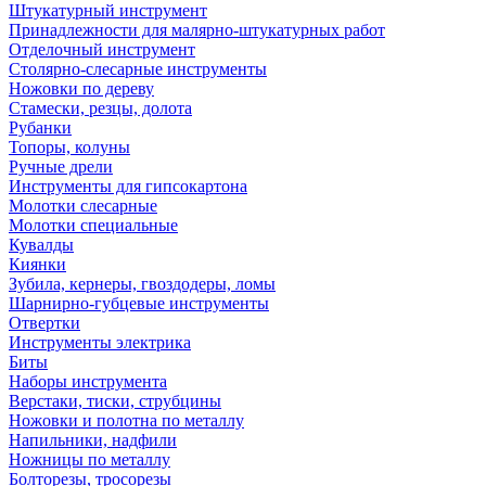
Штукатурный инструмент
Принадлежности для малярно-штукатурных работ
Отделочный инструмент
Столярно-слесарные инструменты
Ножовки по дереву
Стамески, резцы, долота
Рубанки
Топоры, колуны
Ручные дрели
Инструменты для гипсокартона
Молотки слесарные
Молотки специальные
Кувалды
Киянки
Зубила, кернеры, гвоздодеры, ломы
Шарнирно-губцевые инструменты
Отвертки
Инструменты электрика
Биты
Наборы инструмента
Верстаки, тиски, струбцины
Ножовки и полотна по металлу
Напильники, надфили
Ножницы по металлу
Болторезы, тросорезы