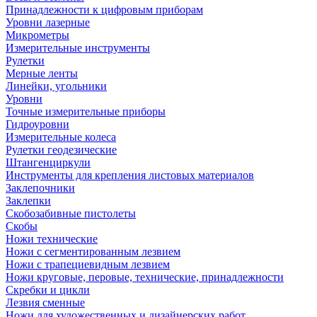
Принадлежности к цифровым приборам
Уровни лазерные
Микрометры
Измерительные инструменты
Рулетки
Мерные ленты
Линейки, угольники
Уровни
Точные измерительные приборы
Гидроуровни
Измерительные колеса
Рулетки геодезические
Штангенциркули
Инструменты для крепления листовых материалов
Заклепочники
Заклепки
Скобозабивные пистолеты
Скобы
Ножи технические
Ножи с сегментированным лезвием
Ножи с трапециевидным лезвием
Ножи круговые, перовые, технические, принадлежности
Скребки и цикли
Лезвия сменные
Ножи для художественных и дизайнерских работ