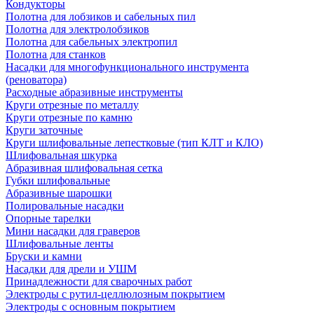
Кондукторы
Полотна для лобзиков и сабельных пил
Полотна для электролобзиков
Полотна для сабельных электропил
Полотна для станков
Насадки для многофункционального инструмента
(реноватора)
Расходные абразивные инструменты
Круги отрезные по металлу
Круги отрезные по камню
Круги заточные
Круги шлифовальные лепестковые (тип КЛТ и КЛО)
Шлифовальная шкурка
Абразивная шлифовальная сетка
Губки шлифовальные
Абразивные шарошки
Полировальные насадки
Опорные тарелки
Мини насадки для граверов
Шлифовальные ленты
Бруски и камни
Насадки для дрели и УШМ
Принадлежности для сварочных работ
Электроды с рутил-целлюлозным покрытием
Электроды с основным покрытием