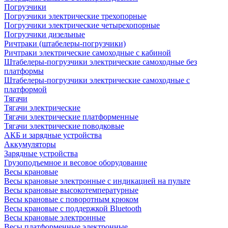
Погрузчики
Погрузчики электрические трехопорные
Погрузчики электрические четырехопорные
Погрузчики дизельные
Ричтраки (штабелеры-погрузчики)
Ричтраки электрические самоходные с кабиной
Штабелеры-погрузчики электрические самоходные без
платформы
Штабелеры-погрузчики электрические самоходные с
платформой
Тягачи
Тягачи электрические
Тягачи электрические платформенные
Тягачи электрические поводковые
АКБ и зарядные устройства
Аккумуляторы
Зарядные устройства
Грузоподъемное и весовое оборудование
Весы крановые
Весы крановые электронные с индикацией на пульте
Весы крановые высокотемпературные
Весы крановые с поворотным крюком
Весы крановые с поддержкой Bluetooth
Весы крановые электронные
Весы платформенные электронные