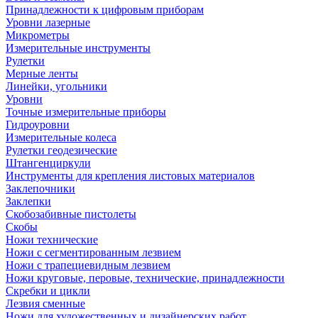
Принадлежности к цифровым приборам
Уровни лазерные
Микрометры
Измерительные инструменты
Рулетки
Мерные ленты
Линейки, угольники
Уровни
Точные измерительные приборы
Гидроуровни
Измерительные колеса
Рулетки геодезические
Штангенциркули
Инструменты для крепления листовых материалов
Заклепочники
Заклепки
Скобозабивные пистолеты
Скобы
Ножи технические
Ножи с сегментированным лезвием
Ножи с трапециевидным лезвием
Ножи круговые, перовые, технические, принадлежности
Скребки и цикли
Лезвия сменные
Ножи для художественных и дизайнерских работ