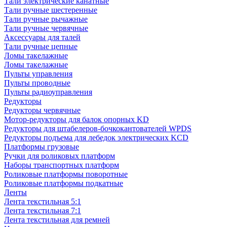
Тали электрические канатные
Тали ручные шестеренные
Тали ручные рычажные
Тали ручные червячные
Аксессуары для талей
Тали ручные цепные
Ломы такелажные
Ломы такелажные
Пульты управления
Пульты проводные
Пульты радиоуправления
Редукторы
Редукторы червячные
Мотор-редукторы для балок опорных KD
Редукторы для штабелеров-бочкокантователей WPDS
Редукторы подъема для лебедок электрических KCD
Платформы грузовые
Ручки для роликовых платформ
Наборы транспортных платформ
Роликовые платформы поворотные
Роликовые платформы подкатные
Ленты
Лента текстильная 5:1
Лента текстильная 7:1
Лента текстильная для ремней