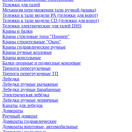
Тележки для талей
Механизм передвижения тали ручной (кошка)
Тележки к тали модели РА (тележки для ворот)
Тележки к тали модели CD (тележки для ворот)
Тележки электрические для талей DHS
Краны и балки
Краны стреловые типа "Пионер"
Краны строительные "Окно"
Краны гидравлические ручные
Краны ручные козловые
Краны консольные
Балки опорные и подвесные концевые
Треноги перегрузочные
Треноги перегрузочные ТП
Лебедки
Лебедки ручные рычажные
Лебедки ручные барабанные
Электрическая лебёдка
Лебедки ручные червячные
Канаты для лебедок
Домкраты
Реечный домкрат
Домкраты гидравлические
Домкраты винтовые, автомобильные
Домкраты подкатные