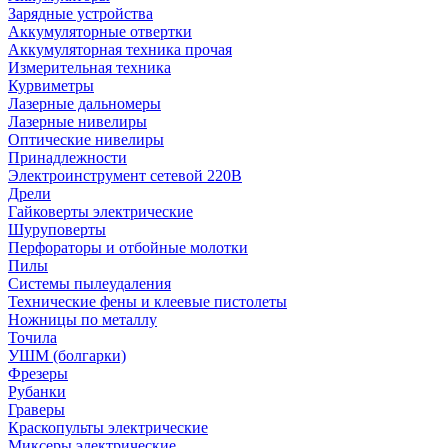
Зарядные устройства
Аккумуляторные отвертки
Аккумуляторная техника прочая
Измерительная техника
Курвиметры
Лазерные дальномеры
Лазерные нивелиры
Оптические нивелиры
Принадлежности
Электроинструмент сетевой 220В
Дрели
Гайковерты электрические
Шуруповерты
Перфораторы и отбойные молотки
Пилы
Системы пылеудаления
Технические фены и клеевые пистолеты
Ножницы по металлу
Точила
УШМ (болгарки)
Фрезеры
Рубанки
Граверы
Краскопульты электрические
Миксеры электрические