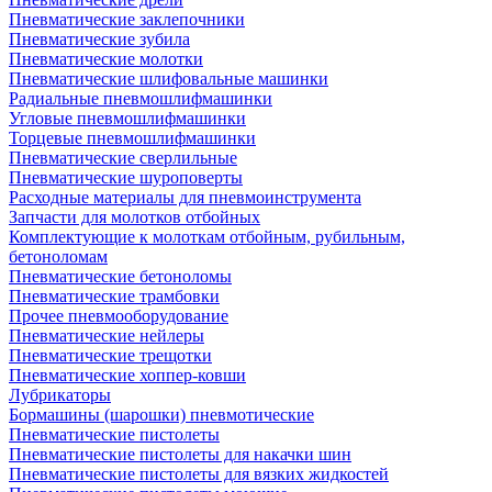
Пневматические заклепочники
Пневматические зубила
Пневматические молотки
Пневматические шлифовальные машинки
Радиальные пневмошлифмашинки
Угловые пневмошлифмашинки
Торцевые пневмошлифмашинки
Пневматические сверлильные
Пневматические шуроповерты
Расходные материалы для пневмоинструмента
Запчасти для молотков отбойных
Комплектующие к молоткам отбойным, рубильным,
бетоноломам
Пневматические бетоноломы
Пневматические трамбовки
Прочее пневмооборудование
Пневматические нейлеры
Пневматические трещотки
Пневматические хоппер-ковши
Лубрикаторы
Бормашины (шарошки) пневмотические
Пневматические пистолеты
Пневматические пистолеты для накачки шин
Пневматические пистолеты для вязких жидкостей