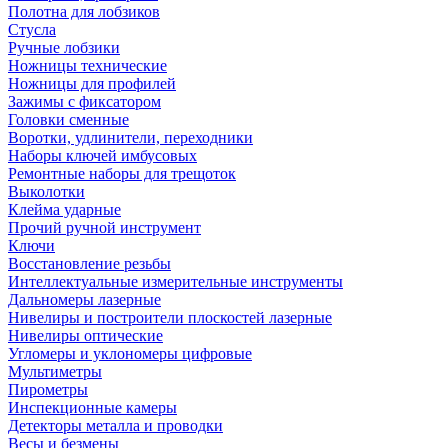
Полотна для лобзиков
Стусла
Ручные лобзики
Ножницы технические
Ножницы для профилей
Зажимы с фиксатором
Головки сменные
Воротки, удлинители, переходники
Наборы ключей имбусовых
Ремонтные наборы для трещоток
Выколотки
Клейма ударные
Прочий ручной инструмент
Ключи
Восстановление резьбы
Интеллектуальные измерительные инструменты
Дальномеры лазерные
Нивелиры и построители плоскостей лазерные
Нивелиры оптические
Угломеры и уклономеры цифровые
Мультиметры
Пирометры
Инспекционные камеры
Детекторы металла и проводки
Весы и безмены