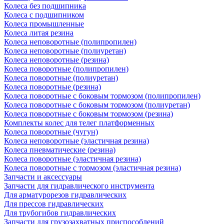
Колеса без подшипника
Колеса с подшипником
Колеса промышленные
Колеса литая резина
Колеса неповоротные (полипропилен)
Колеса неповоротные (полиуретан)
Колеса неповоротные (резина)
Колеса поворотные (полипропилен)
Колеса поворотные (полиуретан)
Колеса поворотные (резина)
Колеса поворотные c боковым тормозом (полипропилен)
Колеса поворотные c боковым тормозом (полиуретан)
Колеса поворотные c боковым тормозом (резина)
Комплекты колес для телег платформенных
Колеса поворотные (чугун)
Колеса неповоротные (эластичная резина)
Колеса пневматические (резина)
Колеса поворотные (эластичная резина)
Колеса поворотные c тормозом (эластичная резина)
Запчасти и аксессуары
Запчасти для гидравлического инструмента
Для арматурорезов гидравлических
Для прессов гидравлических
Для трубогибов гидравлических
Запчасти для грузозахватных приспособлений