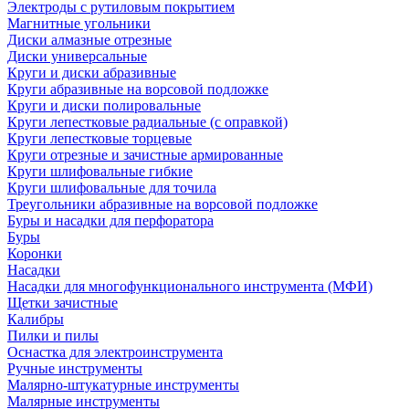
Электроды с рутиловым покрытием
Магнитные угольники
Диски алмазные отрезные
Диски универсальные
Круги и диски абразивные
Круги абразивные на ворсовой подложке
Круги и диски полировальные
Круги лепестковые радиальные (с оправкой)
Круги лепестковые торцевые
Круги отрезные и зачистные армированные
Круги шлифовальные гибкие
Круги шлифовальные для точила
Треугольники абразивные на ворсовой подложке
Буры и насадки для перфоратора
Буры
Коронки
Насадки
Насадки для многофункционального инструмента (МФИ)
Щетки зачистные
Калибры
Пилки и пилы
Оснастка для электроинструмента
Ручные инструменты
Малярно-штукатурные инструменты
Малярные инструменты