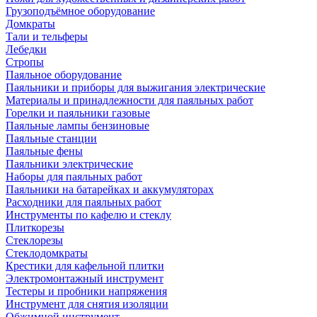
Грузоподъёмное оборудование
Домкраты
Тали и тельферы
Лебедки
Стропы
Паяльное оборудование
Паяльники и приборы для выжигания электрические
Материалы и принадлежности для паяльных работ
Горелки и паяльники газовые
Паяльные лампы бензиновые
Паяльные станции
Паяльные фены
Паяльники электрические
Наборы для паяльных работ
Паяльники на батарейках и аккумуляторах
Расходники для паяльных работ
Инструменты по кафелю и стеклу
Плиткорезы
Стеклорезы
Стеклодомкраты
Крестики для кафельной плитки
Электромонтажный инструмент
Тестеры и пробники напряжения
Инструмент для снятия изоляции
Обжимной инструмент