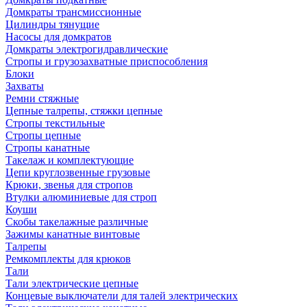
Домкраты трансмиссионные
Цилиндры тянущие
Насосы для домкратов
Домкраты электрогидравлические
Стропы и грузозахватные приспособления
Блоки
Захваты
Ремни стяжные
Цепные талрепы, стяжки цепные
Стропы текстильные
Стропы цепные
Стропы канатные
Такелаж и комплектующие
Цепи круглозвенные грузовые
Крюки, звенья для стропов
Втулки алюминиевые для строп
Коуши
Скобы такелажные различные
Зажимы канатные винтовые
Талрепы
Ремкомплекты для крюков
Тали
Тали электрические цепные
Концевые выключатели для талей электрических