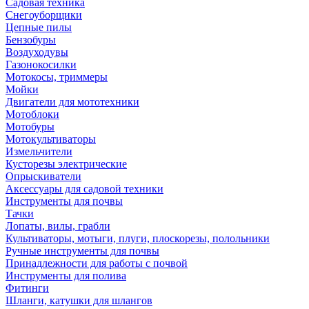
Садовая техника
Снегоуборщики
Цепные пилы
Бензобуры
Воздуходувы
Газонокосилки
Мотокосы, триммеры
Мойки
Двигатели для мототехники
Мотоблоки
Мотобуры
Мотокультиваторы
Измельчители
Кусторезы электрические
Опрыскиватели
Аксессуары для садовой техники
Инструменты для почвы
Тачки
Лопаты, вилы, грабли
Культиваторы, мотыги, плуги, плоскорезы, полольники
Ручные инструменты для почвы
Принадлежности для работы с почвой
Инструменты для полива
Фитинги
Шланги, катушки для шлангов