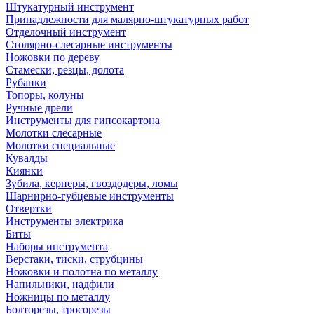
Штукатурный инструмент
Принадлежности для малярно-штукатурных работ
Отделочный инструмент
Столярно-слесарные инструменты
Ножовки по дереву
Стамески, резцы, долота
Рубанки
Топоры, колуны
Ручные дрели
Инструменты для гипсокартона
Молотки слесарные
Молотки специальные
Кувалды
Киянки
Зубила, кернеры, гвоздодеры, ломы
Шарнирно-губцевые инструменты
Отвертки
Инструменты электрика
Биты
Наборы инструмента
Верстаки, тиски, струбцины
Ножовки и полотна по металлу
Напильники, надфили
Ножницы по металлу
Болторезы, тросорезы