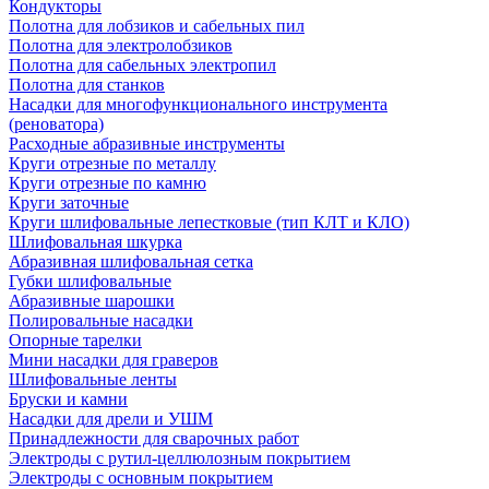
Кондукторы
Полотна для лобзиков и сабельных пил
Полотна для электролобзиков
Полотна для сабельных электропил
Полотна для станков
Насадки для многофункционального инструмента
(реноватора)
Расходные абразивные инструменты
Круги отрезные по металлу
Круги отрезные по камню
Круги заточные
Круги шлифовальные лепестковые (тип КЛТ и КЛО)
Шлифовальная шкурка
Абразивная шлифовальная сетка
Губки шлифовальные
Абразивные шарошки
Полировальные насадки
Опорные тарелки
Мини насадки для граверов
Шлифовальные ленты
Бруски и камни
Насадки для дрели и УШМ
Принадлежности для сварочных работ
Электроды с рутил-целлюлозным покрытием
Электроды с основным покрытием