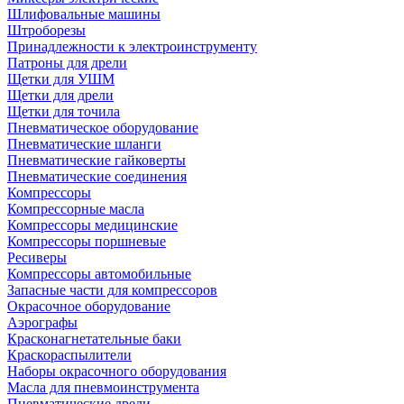
Шлифовальные машины
Штроборезы
Принадлежности к электроинструменту
Патроны для дрели
Щетки для УШМ
Щетки для дрели
Щетки для точила
Пневматическое оборудование
Пневматические шланги
Пневматические гайковерты
Пневматические соединения
Компрессоры
Компрессорные масла
Компрессоры медицинские
Компрессоры поршневые
Ресиверы
Компрессоры автомобильные
Запасные части для компрессоров
Окрасочное оборудование
Аэрографы
Красконагнетательные баки
Краскораспылители
Наборы окрасочного оборудования
Масла для пневмоинструмента
Пневматические дрели