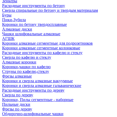
Зенкеры
Расходные инструменты по бетону
Сверла спиральные по бетону и твердым материалам
Буры
Пики-Зубила
Коронки по бетону твердосплавные
Алмазные диски
Чашки шлифовальные алмазные
АГШК
Коронки алмазные сегментные для подрозетников
Коронки алмазные сегментные колонковые
Расходные инструменты по кафелю и стеклу
Сверла по кафелю и стеклу
Алмазные коронки
Коронки-чашки по кафелю
Струны по кафелю,стеклу
Фрезы алмазные
Коронки и сверла алмазные вакуумные
Коронки и сверла алмазные гальванические
Расходные инструменты по дереву
Сверла по дереву
Коронки, Пилы сегментные - наборные
Пильные диски
Фрезы по дереву
Обдирочно-шлифовальные чашки