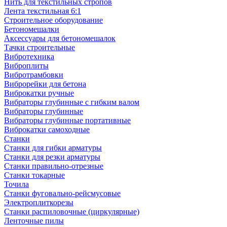
Нить для текстильных стропов
Лента текстильная 6:1
Строительное оборудование
Бетономешалки
Аксессуары для бетономешалок
Тачки строительные
Вибротехника
Виброплиты
Вибротрамбовки
Виброрейки для бетона
Виброкатки ручные
Вибраторы глубинные с гибким валом
Вибраторы глубинные
Вибраторы глубинные портативные
Виброкатки самоходные
Станки
Станки для гибки арматуры
Станки для резки арматуры
Станки правильно-отрезные
Станки токарные
Точила
Станки фуговально-рейсмусовые
Электроплиткорезы
Станки распиловочные (циркулярные)
Ленточные пилы