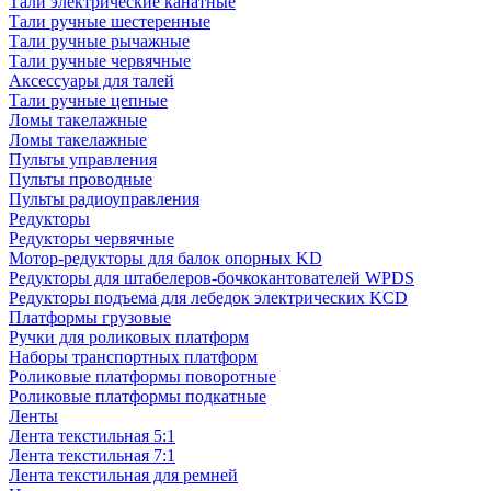
Тали электрические канатные
Тали ручные шестеренные
Тали ручные рычажные
Тали ручные червячные
Аксессуары для талей
Тали ручные цепные
Ломы такелажные
Ломы такелажные
Пульты управления
Пульты проводные
Пульты радиоуправления
Редукторы
Редукторы червячные
Мотор-редукторы для балок опорных KD
Редукторы для штабелеров-бочкокантователей WPDS
Редукторы подъема для лебедок электрических KCD
Платформы грузовые
Ручки для роликовых платформ
Наборы транспортных платформ
Роликовые платформы поворотные
Роликовые платформы подкатные
Ленты
Лента текстильная 5:1
Лента текстильная 7:1
Лента текстильная для ремней