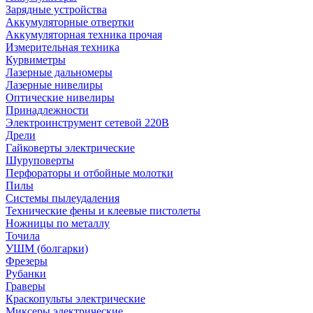
Зарядные устройства
Аккумуляторные отвертки
Аккумуляторная техника прочая
Измерительная техника
Курвиметры
Лазерные дальномеры
Лазерные нивелиры
Оптические нивелиры
Принадлежности
Электроинструмент сетевой 220В
Дрели
Гайковерты электрические
Шуруповерты
Перфораторы и отбойные молотки
Пилы
Системы пылеудаления
Технические фены и клеевые пистолеты
Ножницы по металлу
Точила
УШМ (болгарки)
Фрезеры
Рубанки
Граверы
Краскопульты электрические
Миксеры электрические