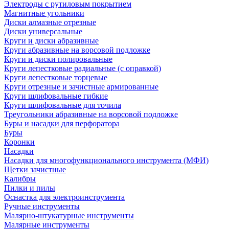
Электроды с рутиловым покрытием
Магнитные угольники
Диски алмазные отрезные
Диски универсальные
Круги и диски абразивные
Круги абразивные на ворсовой подложке
Круги и диски полировальные
Круги лепестковые радиальные (с оправкой)
Круги лепестковые торцевые
Круги отрезные и зачистные армированные
Круги шлифовальные гибкие
Круги шлифовальные для точила
Треугольники абразивные на ворсовой подложке
Буры и насадки для перфоратора
Буры
Коронки
Насадки
Насадки для многофункционального инструмента (МФИ)
Щетки зачистные
Калибры
Пилки и пилы
Оснастка для электроинструмента
Ручные инструменты
Малярно-штукатурные инструменты
Малярные инструменты