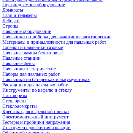
Грузоподъёмное оборудование
Домкраты
Тали и тельферы
Лебедки
Стропы
Паяльное оборудование
Паяльники и приборы для выжигания электрические
Материалы и принадлежности для паяльных работ
Горелки и паяльники газовые
Паяльные лампы бензиновые
Паяльные станции
Паяльные фены
Паяльники электрические
Наборы для паяльных работ
Паяльники на батарейках и аккумуляторах
Расходники для паяльных работ
Инструменты по кафелю и стеклу
Плиткорезы
Стеклорезы
Стеклодомкраты
Крестики для кафельной плитки
Электромонтажный инструмент
Тестеры и пробники напряжения
Инструмент для снятия изоляции
Обжимной инструмент