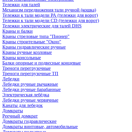
Тележки для талей
Механизм передвижения тали ручной (кошка)
Тележки к тали модели РА (тележки для ворот)
Тележки к тали модели CD (тележки для ворот)
Тележки электрические для талей DHS
Краны и балки
Краны стреловые типа "Пионер"
Краны строительные "Окно"
Краны гидравлические ручные
Краны ручные козловые
Краны консольные
Балки опорные и подвесные концевые
Треноги перегрузочные
Треноги перегрузочные ТП
Лебедки
Лебедки ручные рычажные
Лебедки ручные барабанные
Электрическая лебёдка
Лебедки ручные червячные
Канаты для лебедок
Домкраты
Реечный домкрат
Домкраты гидравлические
Домкраты винтовые, автомобильные
Домкраты подкатные