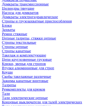
Домкраты трансмиссионные
Цилиндры тянущие
Насосы для домкратов
Домкраты электрогидравлические
Стропы и грузозахватные приспособления
Блоки
Захваты
Ремни стяжные
Цепные талрепы, стяжки цепные
Стропы текстильные
Стропы цепные
Стропы канатные
Такелаж и комплектующие
Цепи круглозвенные грузовые
Крюки, звенья для стропов
Втулки алюминиевые для строп
Коуши
Скобы такелажные различные
Зажимы канатные винтовые
Талрепы
Ремкомплекты для крюков
Тали
Тали электрические цепные
Концевые выключатели для талей электрических