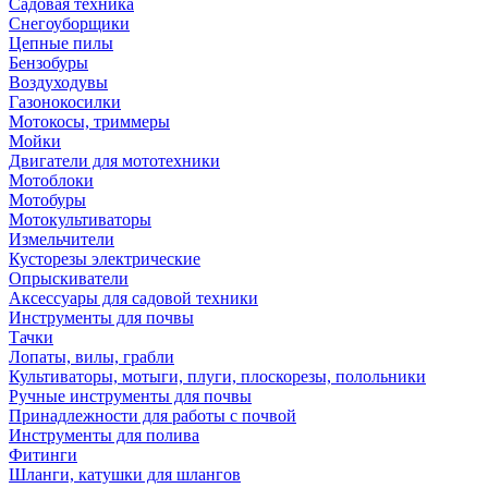
Садовая техника
Снегоуборщики
Цепные пилы
Бензобуры
Воздуходувы
Газонокосилки
Мотокосы, триммеры
Мойки
Двигатели для мототехники
Мотоблоки
Мотобуры
Мотокультиваторы
Измельчители
Кусторезы электрические
Опрыскиватели
Аксессуары для садовой техники
Инструменты для почвы
Тачки
Лопаты, вилы, грабли
Культиваторы, мотыги, плуги, плоскорезы, полольники
Ручные инструменты для почвы
Принадлежности для работы с почвой
Инструменты для полива
Фитинги
Шланги, катушки для шлангов