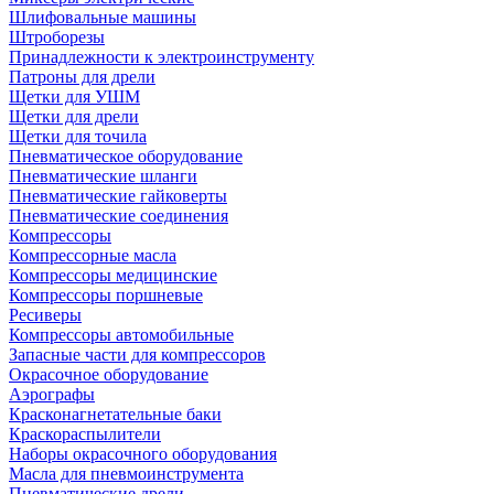
Шлифовальные машины
Штроборезы
Принадлежности к электроинструменту
Патроны для дрели
Щетки для УШМ
Щетки для дрели
Щетки для точила
Пневматическое оборудование
Пневматические шланги
Пневматические гайковерты
Пневматические соединения
Компрессоры
Компрессорные масла
Компрессоры медицинские
Компрессоры поршневые
Ресиверы
Компрессоры автомобильные
Запасные части для компрессоров
Окрасочное оборудование
Аэрографы
Красконагнетательные баки
Краскораспылители
Наборы окрасочного оборудования
Масла для пневмоинструмента
Пневматические дрели