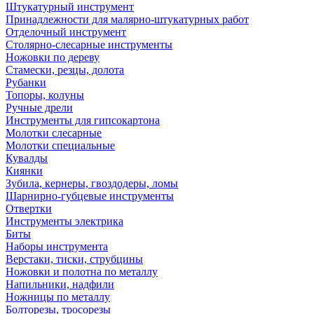
Штукатурный инструмент
Принадлежности для малярно-штукатурных работ
Отделочный инструмент
Столярно-слесарные инструменты
Ножовки по дереву
Стамески, резцы, долота
Рубанки
Топоры, колуны
Ручные дрели
Инструменты для гипсокартона
Молотки слесарные
Молотки специальные
Кувалды
Киянки
Зубила, кернеры, гвоздодеры, ломы
Шарнирно-губцевые инструменты
Отвертки
Инструменты электрика
Биты
Наборы инструмента
Верстаки, тиски, струбцины
Ножовки и полотна по металлу
Напильники, надфили
Ножницы по металлу
Болторезы, тросорезы