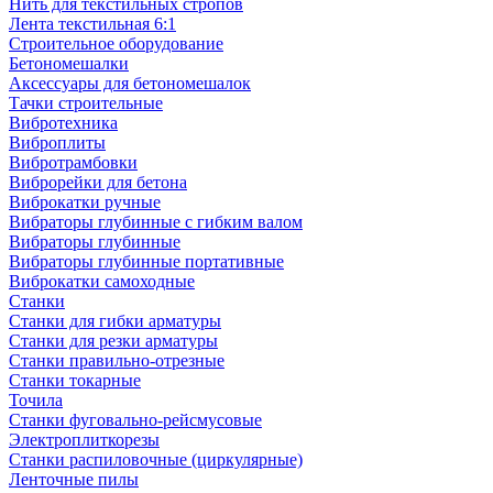
Нить для текстильных стропов
Лента текстильная 6:1
Строительное оборудование
Бетономешалки
Аксессуары для бетономешалок
Тачки строительные
Вибротехника
Виброплиты
Вибротрамбовки
Виброрейки для бетона
Виброкатки ручные
Вибраторы глубинные с гибким валом
Вибраторы глубинные
Вибраторы глубинные портативные
Виброкатки самоходные
Станки
Станки для гибки арматуры
Станки для резки арматуры
Станки правильно-отрезные
Станки токарные
Точила
Станки фуговально-рейсмусовые
Электроплиткорезы
Станки распиловочные (циркулярные)
Ленточные пилы