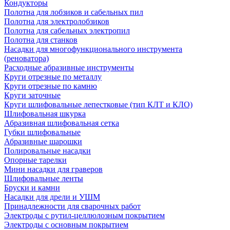
Кондукторы
Полотна для лобзиков и сабельных пил
Полотна для электролобзиков
Полотна для сабельных электропил
Полотна для станков
Насадки для многофункционального инструмента
(реноватора)
Расходные абразивные инструменты
Круги отрезные по металлу
Круги отрезные по камню
Круги заточные
Круги шлифовальные лепестковые (тип КЛТ и КЛО)
Шлифовальная шкурка
Абразивная шлифовальная сетка
Губки шлифовальные
Абразивные шарошки
Полировальные насадки
Опорные тарелки
Мини насадки для граверов
Шлифовальные ленты
Бруски и камни
Насадки для дрели и УШМ
Принадлежности для сварочных работ
Электроды с рутил-целлюлозным покрытием
Электроды с основным покрытием