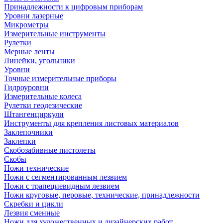
Принадлежности к цифровым приборам
Уровни лазерные
Микрометры
Измерительные инструменты
Рулетки
Мерные ленты
Линейки, угольники
Уровни
Точные измерительные приборы
Гидроуровни
Измерительные колеса
Рулетки геодезические
Штангенциркули
Инструменты для крепления листовых материалов
Заклепочники
Заклепки
Скобозабивные пистолеты
Скобы
Ножи технические
Ножи с сегментированным лезвием
Ножи с трапециевидным лезвием
Ножи круговые, перовые, технические, принадлежности
Скребки и цикли
Лезвия сменные
Ножи для художественных и дизайнерских работ