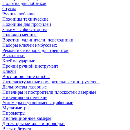
Полотна для лобзиков
Стусла
Ручные лобзики
Ножницы технические
Ножницы для профилей
Зажимы с фиксатором
Головки сменные
Воротки, удлинители, переходники
Наборы ключей имбусовых
Ремонтные наборы для трещоток
Выколотки
Клейма ударные
Прочий ручной инструмент
Ключи
Восстановление резьбы
Интеллектуальные измерительные инструменты
Дальномеры лазерные
Нивелиры и построители плоскостей лазерные
Нивелиры оптические
Угломеры и уклономеры цифровые
Мультиметры
Пирометры
Инспекционные камеры
Детекторы металла и проводки
Весы и безмены