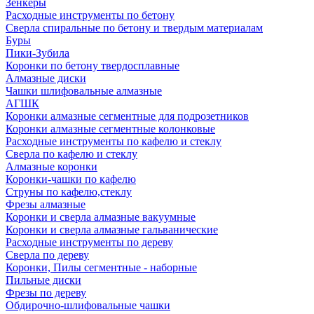
Зенкеры
Расходные инструменты по бетону
Сверла спиральные по бетону и твердым материалам
Буры
Пики-Зубила
Коронки по бетону твердосплавные
Алмазные диски
Чашки шлифовальные алмазные
АГШК
Коронки алмазные сегментные для подрозетников
Коронки алмазные сегментные колонковые
Расходные инструменты по кафелю и стеклу
Сверла по кафелю и стеклу
Алмазные коронки
Коронки-чашки по кафелю
Струны по кафелю,стеклу
Фрезы алмазные
Коронки и сверла алмазные вакуумные
Коронки и сверла алмазные гальванические
Расходные инструменты по дереву
Сверла по дереву
Коронки, Пилы сегментные - наборные
Пильные диски
Фрезы по дереву
Обдирочно-шлифовальные чашки