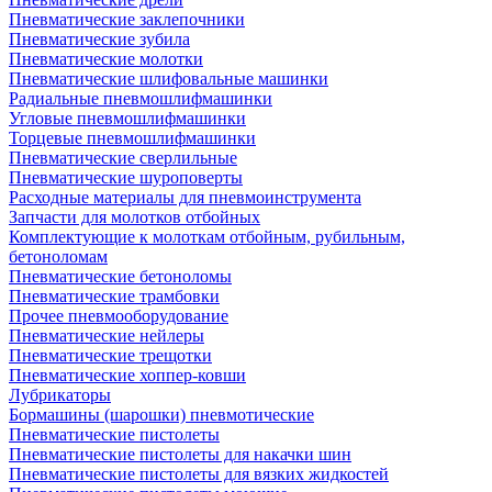
Пневматические заклепочники
Пневматические зубила
Пневматические молотки
Пневматические шлифовальные машинки
Радиальные пневмошлифмашинки
Угловые пневмошлифмашинки
Торцевые пневмошлифмашинки
Пневматические сверлильные
Пневматические шуроповерты
Расходные материалы для пневмоинструмента
Запчасти для молотков отбойных
Комплектующие к молоткам отбойным, рубильным,
бетоноломам
Пневматические бетоноломы
Пневматические трамбовки
Прочее пневмооборудование
Пневматические нейлеры
Пневматические трещотки
Пневматические хоппер-ковши
Лубрикаторы
Бормашины (шарошки) пневмотические
Пневматические пистолеты
Пневматические пистолеты для накачки шин
Пневматические пистолеты для вязких жидкостей