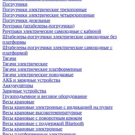
Погрузчики
Погрузчики электрические трехопорные
Погрузчики электрические четырехопорные
Погрузчики дизельные
Ричтраки (штабелеры-погрузчики)
Ричтраки электрические самоходные с кабиной
Штабелеры-погрузчики электрические самоходные без
платформы
Штабелеры-погрузчики электрические самоходные с
платформой
Тягачи
Тягачи электрические
Тягачи электрические платформенные
Тягачи электрические поводковые
АКБ и зарядные устройства
Аккумуляторы
Зарядные устройства
Грузоподъемное и весовое оборудование
Весы крановые
Весы крановые электронные с индикацией на пульте
Весы крановые высокотемпературные
Весы крановые с поворотным крюком
Весы крановые с поддержкой Bluetooth
Весы крановые электронные
Весы платформенные электронные