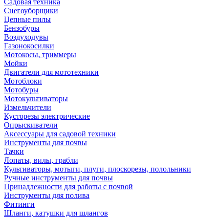
Садовая техника
Снегоуборщики
Цепные пилы
Бензобуры
Воздуходувы
Газонокосилки
Мотокосы, триммеры
Мойки
Двигатели для мототехники
Мотоблоки
Мотобуры
Мотокультиваторы
Измельчители
Кусторезы электрические
Опрыскиватели
Аксессуары для садовой техники
Инструменты для почвы
Тачки
Лопаты, вилы, грабли
Культиваторы, мотыги, плуги, плоскорезы, полольники
Ручные инструменты для почвы
Принадлежности для работы с почвой
Инструменты для полива
Фитинги
Шланги, катушки для шлангов