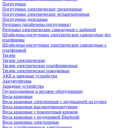
Погрузчики
Погрузчики электрические трехопорные
Погрузчики электрические четырехопорные
Погрузчики дизельные
Ричтраки (штабелеры-погрузчики)
Ричтраки электрические самоходные с кабиной
Штабелеры-погрузчики электрические самоходные без
платформы
Штабелеры-погрузчики электрические самоходные с
платформой
Тягачи
Тягачи электрические
Тягачи электрические платформенные
Тягачи электрические поводковые
АКБ и зарядные устройства
Аккумуляторы
Зарядные устройства
Грузоподъемное и весовое оборудование
Весы крановые
Весы крановые электронные с индикацией на пульте
Весы крановые высокотемпературные
Весы крановые с поворотным крюком
Весы крановые с поддержкой Bluetooth
Весы крановые электронные
Весы платформенные электронные