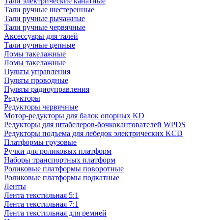
Тали электрические канатные
Тали ручные шестеренные
Тали ручные рычажные
Тали ручные червячные
Аксессуары для талей
Тали ручные цепные
Ломы такелажные
Ломы такелажные
Пульты управления
Пульты проводные
Пульты радиоуправления
Редукторы
Редукторы червячные
Мотор-редукторы для балок опорных KD
Редукторы для штабелеров-бочкокантователей WPDS
Редукторы подъема для лебедок электрических KCD
Платформы грузовые
Ручки для роликовых платформ
Наборы транспортных платформ
Роликовые платформы поворотные
Роликовые платформы подкатные
Ленты
Лента текстильная 5:1
Лента текстильная 7:1
Лента текстильная для ремней