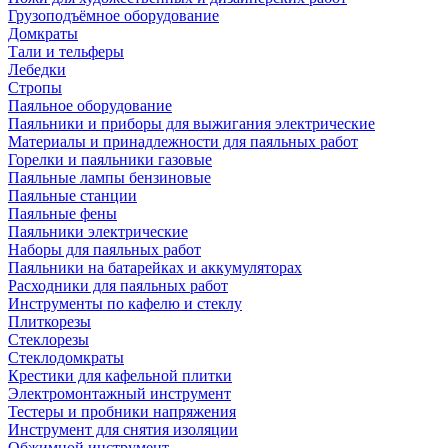
Грузоподъёмное оборудование
Домкраты
Тали и тельферы
Лебедки
Стропы
Паяльное оборудование
Паяльники и приборы для выжигания электрические
Материалы и принадлежности для паяльных работ
Горелки и паяльники газовые
Паяльные лампы бензиновые
Паяльные станции
Паяльные фены
Паяльники электрические
Наборы для паяльных работ
Паяльники на батарейках и аккумуляторах
Расходники для паяльных работ
Инструменты по кафелю и стеклу
Плиткорезы
Стеклорезы
Стеклодомкраты
Крестики для кафельной плитки
Электромонтажный инструмент
Тестеры и пробники напряжения
Инструмент для снятия изоляции
Обжимной инструмент