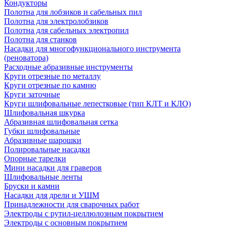
Кондукторы
Полотна для лобзиков и сабельных пил
Полотна для электролобзиков
Полотна для сабельных электропил
Полотна для станков
Насадки для многофункционального инструмента
(реноватора)
Расходные абразивные инструменты
Круги отрезные по металлу
Круги отрезные по камню
Круги заточные
Круги шлифовальные лепестковые (тип КЛТ и КЛО)
Шлифовальная шкурка
Абразивная шлифовальная сетка
Губки шлифовальные
Абразивные шарошки
Полировальные насадки
Опорные тарелки
Мини насадки для граверов
Шлифовальные ленты
Бруски и камни
Насадки для дрели и УШМ
Принадлежности для сварочных работ
Электроды с рутил-целлюлозным покрытием
Электроды с основным покрытием