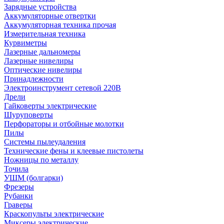
Зарядные устройства
Аккумуляторные отвертки
Аккумуляторная техника прочая
Измерительная техника
Курвиметры
Лазерные дальномеры
Лазерные нивелиры
Оптические нивелиры
Принадлежности
Электроинструмент сетевой 220В
Дрели
Гайковерты электрические
Шуруповерты
Перфораторы и отбойные молотки
Пилы
Системы пылеудаления
Технические фены и клеевые пистолеты
Ножницы по металлу
Точила
УШМ (болгарки)
Фрезеры
Рубанки
Граверы
Краскопульты электрические
Миксеры электрические