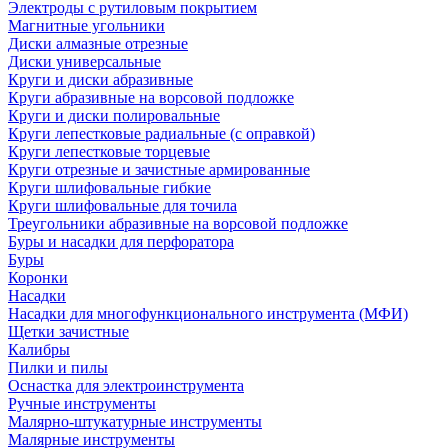
Электроды с рутиловым покрытием
Магнитные угольники
Диски алмазные отрезные
Диски универсальные
Круги и диски абразивные
Круги абразивные на ворсовой подложке
Круги и диски полировальные
Круги лепестковые радиальные (с оправкой)
Круги лепестковые торцевые
Круги отрезные и зачистные армированные
Круги шлифовальные гибкие
Круги шлифовальные для точила
Треугольники абразивные на ворсовой подложке
Буры и насадки для перфоратора
Буры
Коронки
Насадки
Насадки для многофункционального инструмента (МФИ)
Щетки зачистные
Калибры
Пилки и пилы
Оснастка для электроинструмента
Ручные инструменты
Малярно-штукатурные инструменты
Малярные инструменты