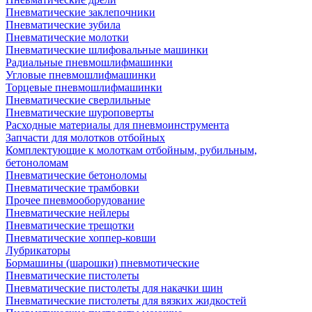
Пневматические заклепочники
Пневматические зубила
Пневматические молотки
Пневматические шлифовальные машинки
Радиальные пневмошлифмашинки
Угловые пневмошлифмашинки
Торцевые пневмошлифмашинки
Пневматические сверлильные
Пневматические шуроповерты
Расходные материалы для пневмоинструмента
Запчасти для молотков отбойных
Комплектующие к молоткам отбойным, рубильным,
бетоноломам
Пневматические бетоноломы
Пневматические трамбовки
Прочее пневмооборудование
Пневматические нейлеры
Пневматические трещотки
Пневматические хоппер-ковши
Лубрикаторы
Бормашины (шарошки) пневмотические
Пневматические пистолеты
Пневматические пистолеты для накачки шин
Пневматические пистолеты для вязких жидкостей