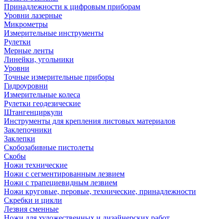
Принадлежности к цифровым приборам
Уровни лазерные
Микрометры
Измерительные инструменты
Рулетки
Мерные ленты
Линейки, угольники
Уровни
Точные измерительные приборы
Гидроуровни
Измерительные колеса
Рулетки геодезические
Штангенциркули
Инструменты для крепления листовых материалов
Заклепочники
Заклепки
Скобозабивные пистолеты
Скобы
Ножи технические
Ножи с сегментированным лезвием
Ножи с трапециевидным лезвием
Ножи круговые, перовые, технические, принадлежности
Скребки и цикли
Лезвия сменные
Ножи для художественных и дизайнерских работ