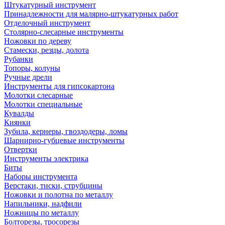
Штукатурный инструмент
Принадлежности для малярно-штукатурных работ
Отделочный инструмент
Столярно-слесарные инструменты
Ножовки по дереву
Стамески, резцы, долота
Рубанки
Топоры, колуны
Ручные дрели
Инструменты для гипсокартона
Молотки слесарные
Молотки специальные
Кувалды
Киянки
Зубила, кернеры, гвоздодеры, ломы
Шарнирно-губцевые инструменты
Отвертки
Инструменты электрика
Биты
Наборы инструмента
Верстаки, тиски, струбцины
Ножовки и полотна по металлу
Напильники, надфили
Ножницы по металлу
Болторезы, тросорезы