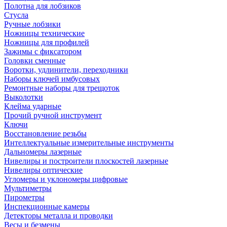
Полотна для лобзиков
Стусла
Ручные лобзики
Ножницы технические
Ножницы для профилей
Зажимы с фиксатором
Головки сменные
Воротки, удлинители, переходники
Наборы ключей имбусовых
Ремонтные наборы для трещоток
Выколотки
Клейма ударные
Прочий ручной инструмент
Ключи
Восстановление резьбы
Интеллектуальные измерительные инструменты
Дальномеры лазерные
Нивелиры и построители плоскостей лазерные
Нивелиры оптические
Угломеры и уклономеры цифровые
Мультиметры
Пирометры
Инспекционные камеры
Детекторы металла и проводки
Весы и безмены