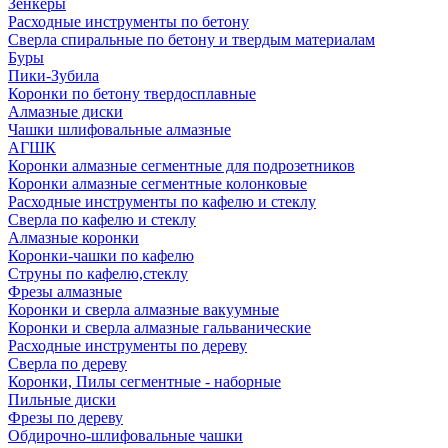
Зенкеры
Расходные инструменты по бетону
Сверла спиральные по бетону и твердым материалам
Буры
Пики-Зубила
Коронки по бетону твердосплавные
Алмазные диски
Чашки шлифовальные алмазные
АГШК
Коронки алмазные сегментные для подрозетников
Коронки алмазные сегментные колонковые
Расходные инструменты по кафелю и стеклу
Сверла по кафелю и стеклу
Алмазные коронки
Коронки-чашки по кафелю
Струны по кафелю,стеклу
Фрезы алмазные
Коронки и сверла алмазные вакуумные
Коронки и сверла алмазные гальванические
Расходные инструменты по дереву
Сверла по дереву
Коронки, Пилы сегментные - наборные
Пильные диски
Фрезы по дереву
Обдирочно-шлифовальные чашки