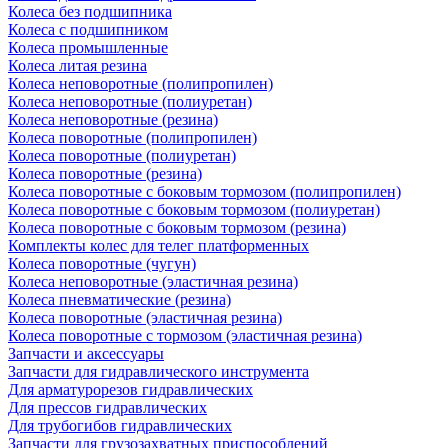
Колеса без подшипника
Колеса с подшипником
Колеса промышленные
Колеса литая резина
Колеса неповоротные (полипропилен)
Колеса неповоротные (полиуретан)
Колеса неповоротные (резина)
Колеса поворотные (полипропилен)
Колеса поворотные (полиуретан)
Колеса поворотные (резина)
Колеса поворотные c боковым тормозом (полипропилен)
Колеса поворотные c боковым тормозом (полиуретан)
Колеса поворотные c боковым тормозом (резина)
Комплекты колес для телег платформенных
Колеса поворотные (чугун)
Колеса неповоротные (эластичная резина)
Колеса пневматические (резина)
Колеса поворотные (эластичная резина)
Колеса поворотные c тормозом (эластичная резина)
Запчасти и аксессуары
Запчасти для гидравлического инструмента
Для арматурорезов гидравлических
Для прессов гидравлических
Для трубогибов гидравлических
Запчасти для грузозахватных приспособлений