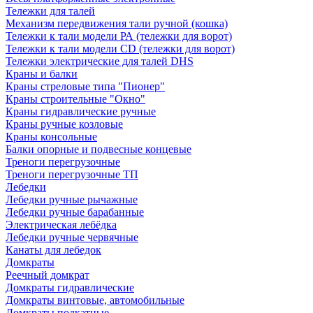
Тележки для талей
Механизм передвижения тали ручной (кошка)
Тележки к тали модели РА (тележки для ворот)
Тележки к тали модели CD (тележки для ворот)
Тележки электрические для талей DHS
Краны и балки
Краны стреловые типа "Пионер"
Краны строительные "Окно"
Краны гидравлические ручные
Краны ручные козловые
Краны консольные
Балки опорные и подвесные концевые
Треноги перегрузочные
Треноги перегрузочные ТП
Лебедки
Лебедки ручные рычажные
Лебедки ручные барабанные
Электрическая лебёдка
Лебедки ручные червячные
Канаты для лебедок
Домкраты
Реечный домкрат
Домкраты гидравлические
Домкраты винтовые, автомобильные
Домкраты подкатные