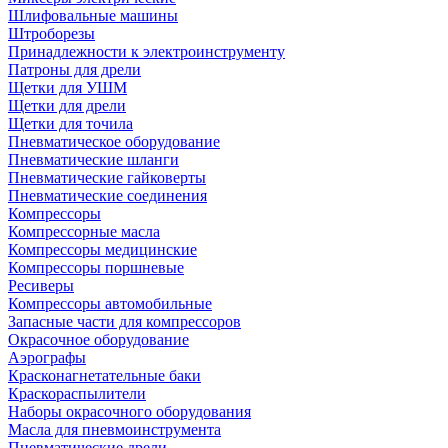
Шлифовальные машины
Штроборезы
Принадлежности к электроинструменту
Патроны для дрели
Щетки для УШМ
Щетки для дрели
Щетки для точила
Пневматическое оборудование
Пневматические шланги
Пневматические гайковерты
Пневматические соединения
Компрессоры
Компрессорные масла
Компрессоры медицинские
Компрессоры поршневые
Ресиверы
Компрессоры автомобильные
Запасные части для компрессоров
Окрасочное оборудование
Аэрографы
Красконагнетательные баки
Краскораспылители
Наборы окрасочного оборудования
Масла для пневмоинструмента
Пневматические дрели