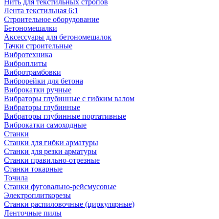
Нить для текстильных стропов
Лента текстильная 6:1
Строительное оборудование
Бетономешалки
Аксессуары для бетономешалок
Тачки строительные
Вибротехника
Виброплиты
Вибротрамбовки
Виброрейки для бетона
Виброкатки ручные
Вибраторы глубинные с гибким валом
Вибраторы глубинные
Вибраторы глубинные портативные
Виброкатки самоходные
Станки
Станки для гибки арматуры
Станки для резки арматуры
Станки правильно-отрезные
Станки токарные
Точила
Станки фуговально-рейсмусовые
Электроплиткорезы
Станки распиловочные (циркулярные)
Ленточные пилы