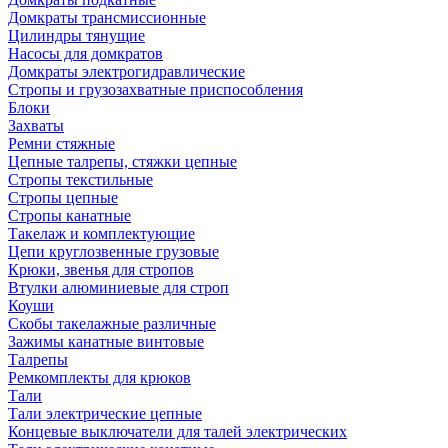
Домкраты трансмиссионные
Цилиндры тянущие
Насосы для домкратов
Домкраты электрогидравлические
Стропы и грузозахватные приспособления
Блоки
Захваты
Ремни стяжные
Цепные талрепы, стяжки цепные
Стропы текстильные
Стропы цепные
Стропы канатные
Такелаж и комплектующие
Цепи круглозвенные грузовые
Крюки, звенья для стропов
Втулки алюминиевые для строп
Коуши
Скобы такелажные различные
Зажимы канатные винтовые
Талрепы
Ремкомплекты для крюков
Тали
Тали электрические цепные
Концевые выключатели для талей электрических