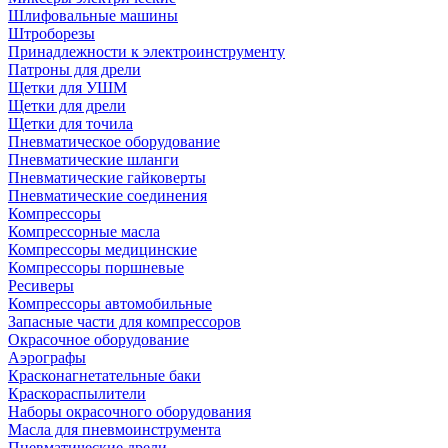
Шлифовальные машины
Штроборезы
Принадлежности к электроинструменту
Патроны для дрели
Щетки для УШМ
Щетки для дрели
Щетки для точила
Пневматическое оборудование
Пневматические шланги
Пневматические гайковерты
Пневматические соединения
Компрессоры
Компрессорные масла
Компрессоры медицинские
Компрессоры поршневые
Ресиверы
Компрессоры автомобильные
Запасные части для компрессоров
Окрасочное оборудование
Аэрографы
Красконагнетательные баки
Краскораспылители
Наборы окрасочного оборудования
Масла для пневмоинструмента
Пневматические дрели