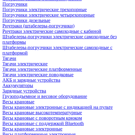
Погрузчики
Погрузчики электрические трехопорные
Погрузчики электрические четырехопорные
Погрузчики дизельные
Ричтраки (штабелеры-погрузчики)
Ричтраки электрические самоходные с кабиной
Штабелеры-погрузчики электрические самоходные без
платформы
Штабелеры-погрузчики электрические самоходные с
платформой
Тягачи
Тягачи электрические
Тягачи электрические платформенные
Тягачи электрические поводковые
АКБ и зарядные устройства
Аккумуляторы
Зарядные устройства
Грузоподъемное и весовое оборудование
Весы крановые
Весы крановые электронные с индикацией на пульте
Весы крановые высокотемпературные
Весы крановые с поворотным крюком
Весы крановые с поддержкой Bluetooth
Весы крановые электронные
Весы платформенные электронные