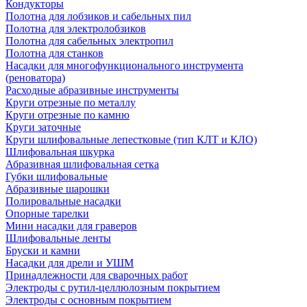
Кондукторы
Полотна для лобзиков и сабельных пил
Полотна для электролобзиков
Полотна для сабельных электропил
Полотна для станков
Насадки для многофункционального инструмента
(реноватора)
Расходные абразивные инструменты
Круги отрезные по металлу
Круги отрезные по камню
Круги заточные
Круги шлифовальные лепестковые (тип КЛТ и КЛО)
Шлифовальная шкурка
Абразивная шлифовальная сетка
Губки шлифовальные
Абразивные шарошки
Полировальные насадки
Опорные тарелки
Мини насадки для граверов
Шлифовальные ленты
Бруски и камни
Насадки для дрели и УШМ
Принадлежности для сварочных работ
Электроды с рутил-целлюлозным покрытием
Электроды с основным покрытием