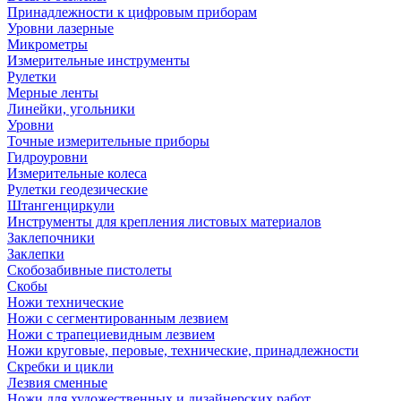
Принадлежности к цифровым приборам
Уровни лазерные
Микрометры
Измерительные инструменты
Рулетки
Мерные ленты
Линейки, угольники
Уровни
Точные измерительные приборы
Гидроуровни
Измерительные колеса
Рулетки геодезические
Штангенциркули
Инструменты для крепления листовых материалов
Заклепочники
Заклепки
Скобозабивные пистолеты
Скобы
Ножи технические
Ножи с сегментированным лезвием
Ножи с трапециевидным лезвием
Ножи круговые, перовые, технические, принадлежности
Скребки и цикли
Лезвия сменные
Ножи для художественных и дизайнерских работ