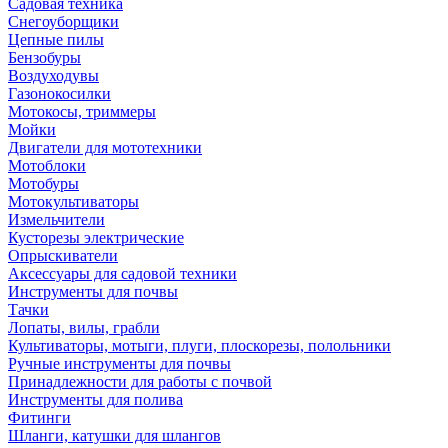
Садовая техника
Снегоуборщики
Цепные пилы
Бензобуры
Воздуходувы
Газонокосилки
Мотокосы, триммеры
Мойки
Двигатели для мототехники
Мотоблоки
Мотобуры
Мотокультиваторы
Измельчители
Кусторезы электрические
Опрыскиватели
Аксессуары для садовой техники
Инструменты для почвы
Тачки
Лопаты, вилы, грабли
Культиваторы, мотыги, плуги, плоскорезы, полольники
Ручные инструменты для почвы
Принадлежности для работы с почвой
Инструменты для полива
Фитинги
Шланги, катушки для шлангов