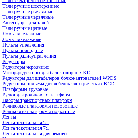
Тали электрические канатные
Тали ручные шестеренные
Тали ручные рычажные
Тали ручные червячные
Аксессуары для талей
Тали ручные цепные
Ломы такелажные
Ломы такелажные
Пульты управления
Пульты проводные
Пульты радиоуправления
Редукторы
Редукторы червячные
Мотор-редукторы для балок опорных KD
Редукторы для штабелеров-бочкокантователей WPDS
Редукторы подъема для лебедок электрических KCD
Платформы грузовые
Ручки для роликовых платформ
Наборы транспортных платформ
Роликовые платформы поворотные
Роликовые платформы подкатные
Ленты
Лента текстильная 5:1
Лента текстильная 7:1
Лента текстильная для ремней