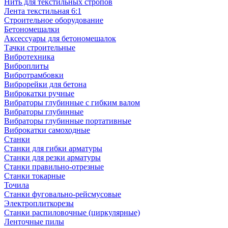
Нить для текстильных стропов
Лента текстильная 6:1
Строительное оборудование
Бетономешалки
Аксессуары для бетономешалок
Тачки строительные
Вибротехника
Виброплиты
Вибротрамбовки
Виброрейки для бетона
Виброкатки ручные
Вибраторы глубинные с гибким валом
Вибраторы глубинные
Вибраторы глубинные портативные
Виброкатки самоходные
Станки
Станки для гибки арматуры
Станки для резки арматуры
Станки правильно-отрезные
Станки токарные
Точила
Станки фуговально-рейсмусовые
Электроплиткорезы
Станки распиловочные (циркулярные)
Ленточные пилы