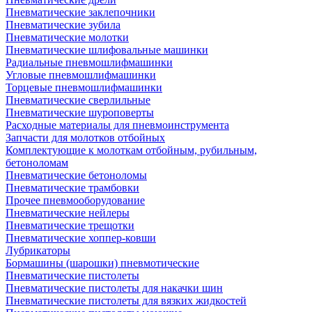
Пневматические заклепочники
Пневматические зубила
Пневматические молотки
Пневматические шлифовальные машинки
Радиальные пневмошлифмашинки
Угловые пневмошлифмашинки
Торцевые пневмошлифмашинки
Пневматические сверлильные
Пневматические шуроповерты
Расходные материалы для пневмоинструмента
Запчасти для молотков отбойных
Комплектующие к молоткам отбойным, рубильным,
бетоноломам
Пневматические бетоноломы
Пневматические трамбовки
Прочее пневмооборудование
Пневматические нейлеры
Пневматические трещотки
Пневматические хоппер-ковши
Лубрикаторы
Бормашины (шарошки) пневмотические
Пневматические пистолеты
Пневматические пистолеты для накачки шин
Пневматические пистолеты для вязких жидкостей