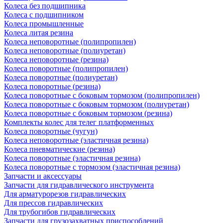
Колеса без подшипника
Колеса с подшипником
Колеса промышленные
Колеса литая резина
Колеса неповоротные (полипропилен)
Колеса неповоротные (полиуретан)
Колеса неповоротные (резина)
Колеса поворотные (полипропилен)
Колеса поворотные (полиуретан)
Колеса поворотные (резина)
Колеса поворотные c боковым тормозом (полипропилен)
Колеса поворотные c боковым тормозом (полиуретан)
Колеса поворотные c боковым тормозом (резина)
Комплекты колес для телег платформенных
Колеса поворотные (чугун)
Колеса неповоротные (эластичная резина)
Колеса пневматические (резина)
Колеса поворотные (эластичная резина)
Колеса поворотные c тормозом (эластичная резина)
Запчасти и аксессуары
Запчасти для гидравлического инструмента
Для арматурорезов гидравлических
Для прессов гидравлических
Для трубогибов гидравлических
Запчасти для грузозахватных приспособлений