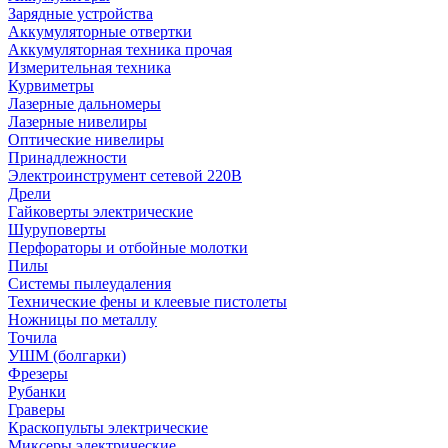
Зарядные устройства
Аккумуляторные отвертки
Аккумуляторная техника прочая
Измерительная техника
Курвиметры
Лазерные дальномеры
Лазерные нивелиры
Оптические нивелиры
Принадлежности
Электроинструмент сетевой 220В
Дрели
Гайковерты электрические
Шуруповерты
Перфораторы и отбойные молотки
Пилы
Системы пылеудаления
Технические фены и клеевые пистолеты
Ножницы по металлу
Точила
УШМ (болгарки)
Фрезеры
Рубанки
Граверы
Краскопульты электрические
Миксеры электрические