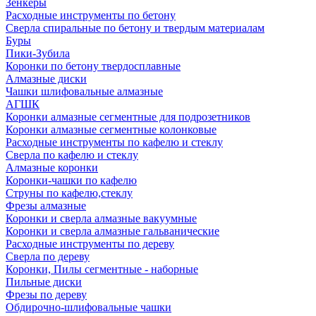
Зенкеры
Расходные инструменты по бетону
Сверла спиральные по бетону и твердым материалам
Буры
Пики-Зубила
Коронки по бетону твердосплавные
Алмазные диски
Чашки шлифовальные алмазные
АГШК
Коронки алмазные сегментные для подрозетников
Коронки алмазные сегментные колонковые
Расходные инструменты по кафелю и стеклу
Сверла по кафелю и стеклу
Алмазные коронки
Коронки-чашки по кафелю
Струны по кафелю,стеклу
Фрезы алмазные
Коронки и сверла алмазные вакуумные
Коронки и сверла алмазные гальванические
Расходные инструменты по дереву
Сверла по дереву
Коронки, Пилы сегментные - наборные
Пильные диски
Фрезы по дереву
Обдирочно-шлифовальные чашки