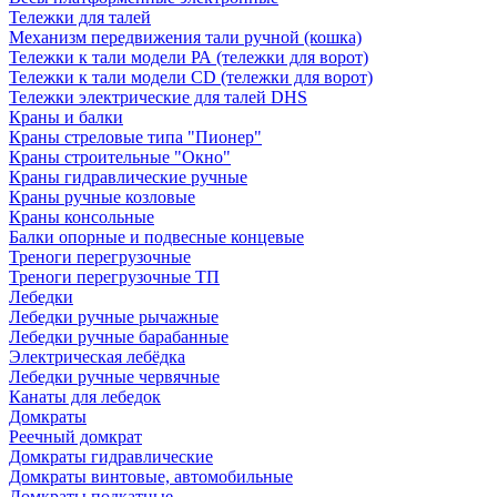
Тележки для талей
Механизм передвижения тали ручной (кошка)
Тележки к тали модели РА (тележки для ворот)
Тележки к тали модели CD (тележки для ворот)
Тележки электрические для талей DHS
Краны и балки
Краны стреловые типа "Пионер"
Краны строительные "Окно"
Краны гидравлические ручные
Краны ручные козловые
Краны консольные
Балки опорные и подвесные концевые
Треноги перегрузочные
Треноги перегрузочные ТП
Лебедки
Лебедки ручные рычажные
Лебедки ручные барабанные
Электрическая лебёдка
Лебедки ручные червячные
Канаты для лебедок
Домкраты
Реечный домкрат
Домкраты гидравлические
Домкраты винтовые, автомобильные
Домкраты подкатные