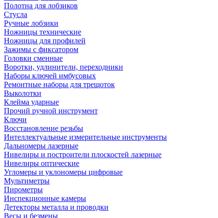
Полотна для лобзиков
Стусла
Ручные лобзики
Ножницы технические
Ножницы для профилей
Зажимы с фиксатором
Головки сменные
Воротки, удлинители, переходники
Наборы ключей имбусовых
Ремонтные наборы для трещоток
Выколотки
Клейма ударные
Прочий ручной инструмент
Ключи
Восстановление резьбы
Интеллектуальные измерительные инструменты
Дальномеры лазерные
Нивелиры и построители плоскостей лазерные
Нивелиры оптические
Угломеры и уклономеры цифровые
Мультиметры
Пирометры
Инспекционные камеры
Детекторы металла и проводки
Весы и безмены