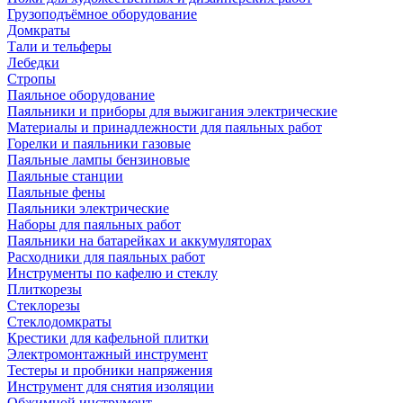
Грузоподъёмное оборудование
Домкраты
Тали и тельферы
Лебедки
Стропы
Паяльное оборудование
Паяльники и приборы для выжигания электрические
Материалы и принадлежности для паяльных работ
Горелки и паяльники газовые
Паяльные лампы бензиновые
Паяльные станции
Паяльные фены
Паяльники электрические
Наборы для паяльных работ
Паяльники на батарейках и аккумуляторах
Расходники для паяльных работ
Инструменты по кафелю и стеклу
Плиткорезы
Стеклорезы
Стеклодомкраты
Крестики для кафельной плитки
Электромонтажный инструмент
Тестеры и пробники напряжения
Инструмент для снятия изоляции
Обжимной инструмент