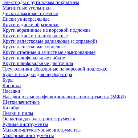
Электроды с рутиловым покрытием
Магнитные угольники
Диски алмазные отрезные
Диски универсальные
Круги и диски абразивные
Круги абразивные на ворсовой подложке
Круги и диски полировальные
Круги лепестковые радиальные (с оправкой)
Круги лепестковые торцевые
Круги отрезные и зачистные армированные
Круги шлифовальные гибкие
Круги шлифовальные для точила
Треугольники абразивные на ворсовой подложке
Буры и насадки для перфоратора
Буры
Коронки
Насадки
Насадки для многофункционального инструмента (МФИ)
Щетки зачистные
Калибры
Пилки и пилы
Оснастка для электроинструмента
Ручные инструменты
Малярно-штукатурные инструменты
Малярные инструменты