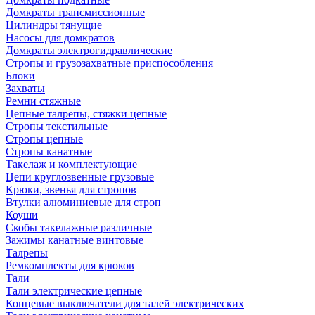
Домкраты трансмиссионные
Цилиндры тянущие
Насосы для домкратов
Домкраты электрогидравлические
Стропы и грузозахватные приспособления
Блоки
Захваты
Ремни стяжные
Цепные талрепы, стяжки цепные
Стропы текстильные
Стропы цепные
Стропы канатные
Такелаж и комплектующие
Цепи круглозвенные грузовые
Крюки, звенья для стропов
Втулки алюминиевые для строп
Коуши
Скобы такелажные различные
Зажимы канатные винтовые
Талрепы
Ремкомплекты для крюков
Тали
Тали электрические цепные
Концевые выключатели для талей электрических