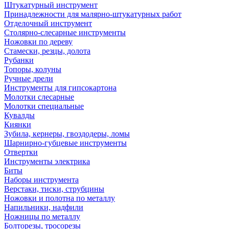
Штукатурный инструмент
Принадлежности для малярно-штукатурных работ
Отделочный инструмент
Столярно-слесарные инструменты
Ножовки по дереву
Стамески, резцы, долота
Рубанки
Топоры, колуны
Ручные дрели
Инструменты для гипсокартона
Молотки слесарные
Молотки специальные
Кувалды
Киянки
Зубила, кернеры, гвоздодеры, ломы
Шарнирно-губцевые инструменты
Отвертки
Инструменты электрика
Биты
Наборы инструмента
Верстаки, тиски, струбцины
Ножовки и полотна по металлу
Напильники, надфили
Ножницы по металлу
Болторезы, тросорезы