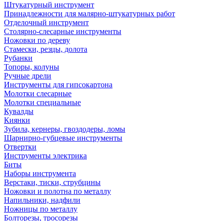
Штукатурный инструмент
Принадлежности для малярно-штукатурных работ
Отделочный инструмент
Столярно-слесарные инструменты
Ножовки по дереву
Стамески, резцы, долота
Рубанки
Топоры, колуны
Ручные дрели
Инструменты для гипсокартона
Молотки слесарные
Молотки специальные
Кувалды
Киянки
Зубила, кернеры, гвоздодеры, ломы
Шарнирно-губцевые инструменты
Отвертки
Инструменты электрика
Биты
Наборы инструмента
Верстаки, тиски, струбцины
Ножовки и полотна по металлу
Напильники, надфили
Ножницы по металлу
Болторезы, тросорезы