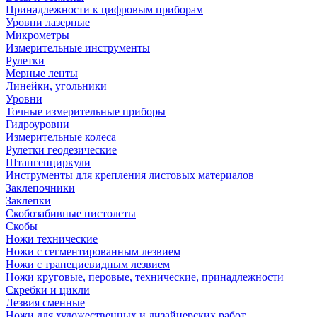
Принадлежности к цифровым приборам
Уровни лазерные
Микрометры
Измерительные инструменты
Рулетки
Мерные ленты
Линейки, угольники
Уровни
Точные измерительные приборы
Гидроуровни
Измерительные колеса
Рулетки геодезические
Штангенциркули
Инструменты для крепления листовых материалов
Заклепочники
Заклепки
Скобозабивные пистолеты
Скобы
Ножи технические
Ножи с сегментированным лезвием
Ножи с трапециевидным лезвием
Ножи круговые, перовые, технические, принадлежности
Скребки и цикли
Лезвия сменные
Ножи для художественных и дизайнерских работ