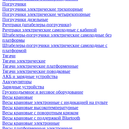
Погрузчики
Погрузчики электрические трехопорные
Погрузчики электрические четырехопорные
Погрузчики дизельные
Ричтраки (штабелеры-погрузчики)
Ричтраки электрические самоходные с кабиной
Штабелеры-погрузчики электрические самоходные без
платформы
Штабелеры-погрузчики электрические самоходные с
платформой
Тягачи
Тягачи электрические
Тягачи электрические платформенные
Тягачи электрические поводковые
АКБ и зарядные устройства
Аккумуляторы
Зарядные устройства
Грузоподъемное и весовое оборудование
Весы крановые
Весы крановые электронные с индикацией на пульте
Весы крановые высокотемпературные
Весы крановые с поворотным крюком
Весы крановые с поддержкой Bluetooth
Весы крановые электронные
Весы платформенные электронные