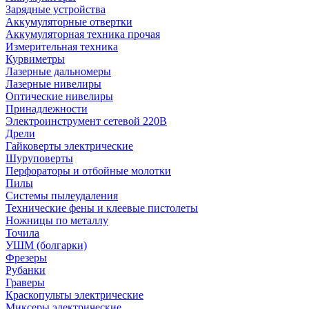
Зарядные устройства
Аккумуляторные отвертки
Аккумуляторная техника прочая
Измерительная техника
Курвиметры
Лазерные дальномеры
Лазерные нивелиры
Оптические нивелиры
Принадлежности
Электроинструмент сетевой 220В
Дрели
Гайковерты электрические
Шуруповерты
Перфораторы и отбойные молотки
Пилы
Системы пылеудаления
Технические фены и клеевые пистолеты
Ножницы по металлу
Точила
УШМ (болгарки)
Фрезеры
Рубанки
Граверы
Краскопульты электрические
Миксеры электрические