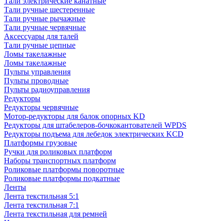
Тали электрические канатные
Тали ручные шестеренные
Тали ручные рычажные
Тали ручные червячные
Аксессуары для талей
Тали ручные цепные
Ломы такелажные
Ломы такелажные
Пульты управления
Пульты проводные
Пульты радиоуправления
Редукторы
Редукторы червячные
Мотор-редукторы для балок опорных KD
Редукторы для штабелеров-бочкокантователей WPDS
Редукторы подъема для лебедок электрических KCD
Платформы грузовые
Ручки для роликовых платформ
Наборы транспортных платформ
Роликовые платформы поворотные
Роликовые платформы подкатные
Ленты
Лента текстильная 5:1
Лента текстильная 7:1
Лента текстильная для ремней