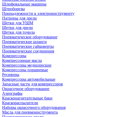
Шлифовальные машины
Штроборезы
Принадлежности к электроинструменту
Патроны для дрели
Щетки для УШМ
Щетки для дрели
Щетки для точила
Пневматическое оборудование
Пневматические шланги
Пневматические гайковерты
Пневматические соединения
Компрессоры
Компрессорные масла
Компрессоры медицинские
Компрессоры поршневые
Ресиверы
Компрессоры автомобильные
Запасные части для компрессоров
Окрасочное оборудование
Аэрографы
Красконагнетательные баки
Краскораспылители
Наборы окрасочного оборудования
Масла для пневмоинструмента
Пневматические дрели