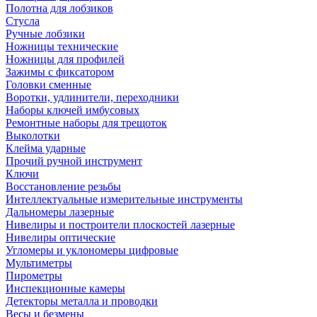
Полотна для лобзиков
Стусла
Ручные лобзики
Ножницы технические
Ножницы для профилей
Зажимы с фиксатором
Головки сменные
Воротки, удлинители, переходники
Наборы ключей имбусовых
Ремонтные наборы для трещоток
Выколотки
Клейма ударные
Прочий ручной инструмент
Ключи
Восстановление резьбы
Интеллектуальные измерительные инструменты
Дальномеры лазерные
Нивелиры и построители плоскостей лазерные
Нивелиры оптические
Угломеры и уклономеры цифровые
Мультиметры
Пирометры
Инспекционные камеры
Детекторы металла и проводки
Весы и безмены