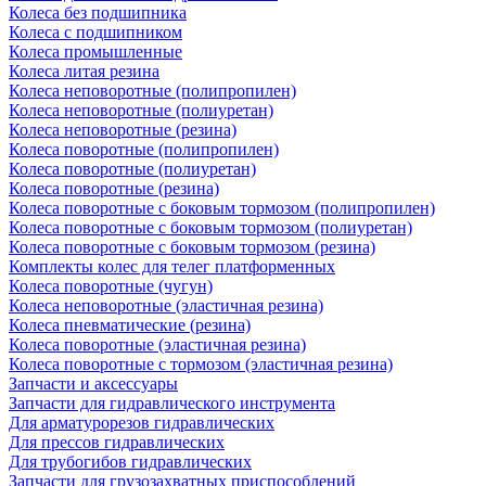
Колеса без подшипника
Колеса с подшипником
Колеса промышленные
Колеса литая резина
Колеса неповоротные (полипропилен)
Колеса неповоротные (полиуретан)
Колеса неповоротные (резина)
Колеса поворотные (полипропилен)
Колеса поворотные (полиуретан)
Колеса поворотные (резина)
Колеса поворотные c боковым тормозом (полипропилен)
Колеса поворотные c боковым тормозом (полиуретан)
Колеса поворотные c боковым тормозом (резина)
Комплекты колес для телег платформенных
Колеса поворотные (чугун)
Колеса неповоротные (эластичная резина)
Колеса пневматические (резина)
Колеса поворотные (эластичная резина)
Колеса поворотные c тормозом (эластичная резина)
Запчасти и аксессуары
Запчасти для гидравлического инструмента
Для арматурорезов гидравлических
Для прессов гидравлических
Для трубогибов гидравлических
Запчасти для грузозахватных приспособлений