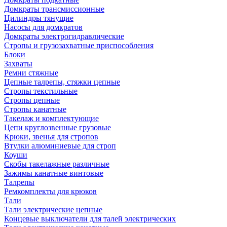
Домкраты трансмиссионные
Цилиндры тянущие
Насосы для домкратов
Домкраты электрогидравлические
Стропы и грузозахватные приспособления
Блоки
Захваты
Ремни стяжные
Цепные талрепы, стяжки цепные
Стропы текстильные
Стропы цепные
Стропы канатные
Такелаж и комплектующие
Цепи круглозвенные грузовые
Крюки, звенья для стропов
Втулки алюминиевые для строп
Коуши
Скобы такелажные различные
Зажимы канатные винтовые
Талрепы
Ремкомплекты для крюков
Тали
Тали электрические цепные
Концевые выключатели для талей электрических