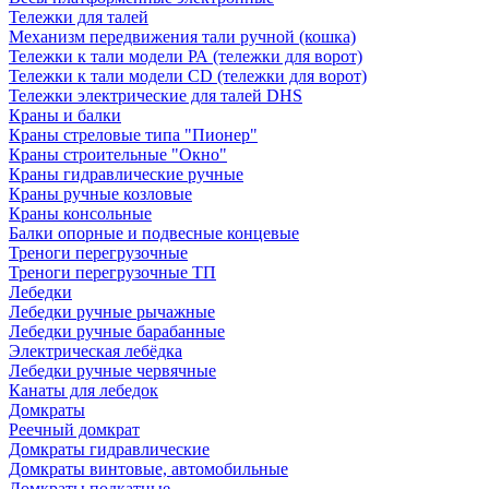
Тележки для талей
Механизм передвижения тали ручной (кошка)
Тележки к тали модели РА (тележки для ворот)
Тележки к тали модели CD (тележки для ворот)
Тележки электрические для талей DHS
Краны и балки
Краны стреловые типа "Пионер"
Краны строительные "Окно"
Краны гидравлические ручные
Краны ручные козловые
Краны консольные
Балки опорные и подвесные концевые
Треноги перегрузочные
Треноги перегрузочные ТП
Лебедки
Лебедки ручные рычажные
Лебедки ручные барабанные
Электрическая лебёдка
Лебедки ручные червячные
Канаты для лебедок
Домкраты
Реечный домкрат
Домкраты гидравлические
Домкраты винтовые, автомобильные
Домкраты подкатные