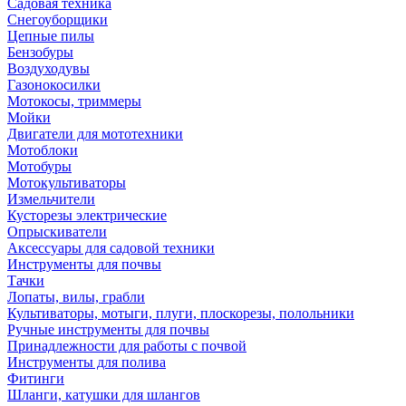
Садовая техника
Снегоуборщики
Цепные пилы
Бензобуры
Воздуходувы
Газонокосилки
Мотокосы, триммеры
Мойки
Двигатели для мототехники
Мотоблоки
Мотобуры
Мотокультиваторы
Измельчители
Кусторезы электрические
Опрыскиватели
Аксессуары для садовой техники
Инструменты для почвы
Тачки
Лопаты, вилы, грабли
Культиваторы, мотыги, плуги, плоскорезы, полольники
Ручные инструменты для почвы
Принадлежности для работы с почвой
Инструменты для полива
Фитинги
Шланги, катушки для шлангов