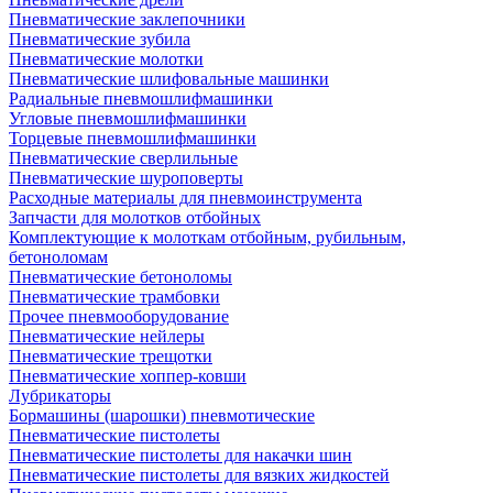
Пневматические заклепочники
Пневматические зубила
Пневматические молотки
Пневматические шлифовальные машинки
Радиальные пневмошлифмашинки
Угловые пневмошлифмашинки
Торцевые пневмошлифмашинки
Пневматические сверлильные
Пневматические шуроповерты
Расходные материалы для пневмоинструмента
Запчасти для молотков отбойных
Комплектующие к молоткам отбойным, рубильным,
бетоноломам
Пневматические бетоноломы
Пневматические трамбовки
Прочее пневмооборудование
Пневматические нейлеры
Пневматические трещотки
Пневматические хоппер-ковши
Лубрикаторы
Бормашины (шарошки) пневмотические
Пневматические пистолеты
Пневматические пистолеты для накачки шин
Пневматические пистолеты для вязких жидкостей