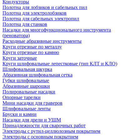
Кондукторы
Полотна для лобзиков и сабельных пил
Полотна для электролобзиков
Полотна для сабельных электропил
Полотна для станков
Насадки для многофункционального инструмента
(реноватора)
Расходные абразивные инструменты
Круги отрезные по металлу
Круги отрезные по камню
Круги заточные
Круги шлифовальные лепестковые (тип КЛТ и КЛО)
Шлифовальная шкурка
Абразивная шлифовальная сетка
Губки шлифовальные
Абразивные шарошки
Полировальные насадки
Опорные тарелки
Мини насадки для граверов
Шлифовальные ленты
Бруски и камни
Насадки для дрели и УШМ
Принадлежности для сварочных работ
Электроды с рутил-целлюлозным покрытием
Электроды с основным покрытием