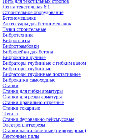
Нить для текстильных стропов
Лента текстильная 6:1
Строительное оборудование
Бетономешалки
Аксессуары для бетономешалок
Тачки строительные
Вибротехника
Виброплиты
Вибротрамбовки
Виброрейки для бетона
Виброкатки ручные
Вибраторы глубинные с гибким валом
Вибраторы глубинные
Вибраторы глубинные портативные
Виброкатки самоходные
Станки
Станки для гибки арматуры
Станки для резки арматуры
Станки правильно-отрезные
Станки токарные
Точила
Станки фуговально-рейсмусовые
Электроплиткорезы
Станки распиловочные (циркулярные)
Ленточные пилы