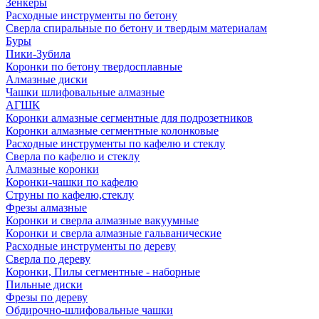
Зенкеры
Расходные инструменты по бетону
Сверла спиральные по бетону и твердым материалам
Буры
Пики-Зубила
Коронки по бетону твердосплавные
Алмазные диски
Чашки шлифовальные алмазные
АГШК
Коронки алмазные сегментные для подрозетников
Коронки алмазные сегментные колонковые
Расходные инструменты по кафелю и стеклу
Сверла по кафелю и стеклу
Алмазные коронки
Коронки-чашки по кафелю
Струны по кафелю,стеклу
Фрезы алмазные
Коронки и сверла алмазные вакуумные
Коронки и сверла алмазные гальванические
Расходные инструменты по дереву
Сверла по дереву
Коронки, Пилы сегментные - наборные
Пильные диски
Фрезы по дереву
Обдирочно-шлифовальные чашки