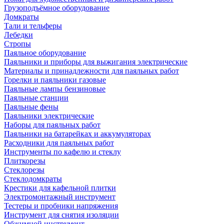
Грузоподъёмное оборудование
Домкраты
Тали и тельферы
Лебедки
Стропы
Паяльное оборудование
Паяльники и приборы для выжигания электрические
Материалы и принадлежности для паяльных работ
Горелки и паяльники газовые
Паяльные лампы бензиновые
Паяльные станции
Паяльные фены
Паяльники электрические
Наборы для паяльных работ
Паяльники на батарейках и аккумуляторах
Расходники для паяльных работ
Инструменты по кафелю и стеклу
Плиткорезы
Стеклорезы
Стеклодомкраты
Крестики для кафельной плитки
Электромонтажный инструмент
Тестеры и пробники напряжения
Инструмент для снятия изоляции
Обжимной инструмент