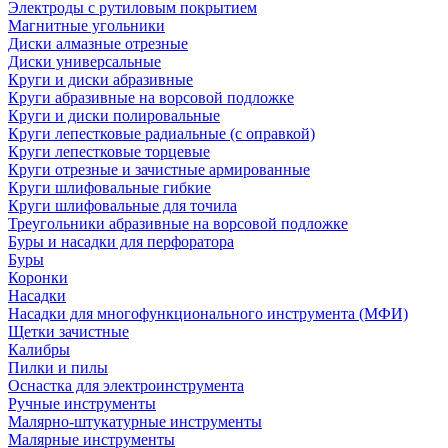
Электроды с рутиловым покрытием
Магнитные угольники
Диски алмазные отрезные
Диски универсальные
Круги и диски абразивные
Круги абразивные на ворсовой подложке
Круги и диски полировальные
Круги лепестковые радиальные (с оправкой)
Круги лепестковые торцевые
Круги отрезные и зачистные армированные
Круги шлифовальные гибкие
Круги шлифовальные для точила
Треугольники абразивные на ворсовой подложке
Буры и насадки для перфоратора
Буры
Коронки
Насадки
Насадки для многофункционального инструмента (МФИ)
Щетки зачистные
Калибры
Пилки и пилы
Оснастка для электроинструмента
Ручные инструменты
Малярно-штукатурные инструменты
Малярные инструменты