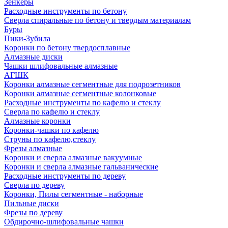
Зенкеры
Расходные инструменты по бетону
Сверла спиральные по бетону и твердым материалам
Буры
Пики-Зубила
Коронки по бетону твердосплавные
Алмазные диски
Чашки шлифовальные алмазные
АГШК
Коронки алмазные сегментные для подрозетников
Коронки алмазные сегментные колонковые
Расходные инструменты по кафелю и стеклу
Сверла по кафелю и стеклу
Алмазные коронки
Коронки-чашки по кафелю
Струны по кафелю,стеклу
Фрезы алмазные
Коронки и сверла алмазные вакуумные
Коронки и сверла алмазные гальванические
Расходные инструменты по дереву
Сверла по дереву
Коронки, Пилы сегментные - наборные
Пильные диски
Фрезы по дереву
Обдирочно-шлифовальные чашки