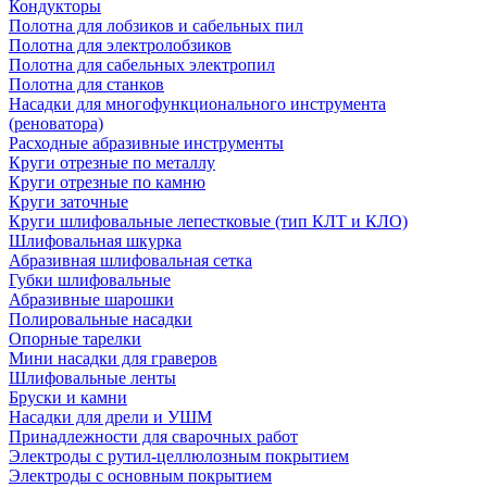
Кондукторы
Полотна для лобзиков и сабельных пил
Полотна для электролобзиков
Полотна для сабельных электропил
Полотна для станков
Насадки для многофункционального инструмента
(реноватора)
Расходные абразивные инструменты
Круги отрезные по металлу
Круги отрезные по камню
Круги заточные
Круги шлифовальные лепестковые (тип КЛТ и КЛО)
Шлифовальная шкурка
Абразивная шлифовальная сетка
Губки шлифовальные
Абразивные шарошки
Полировальные насадки
Опорные тарелки
Мини насадки для граверов
Шлифовальные ленты
Бруски и камни
Насадки для дрели и УШМ
Принадлежности для сварочных работ
Электроды с рутил-целлюлозным покрытием
Электроды с основным покрытием