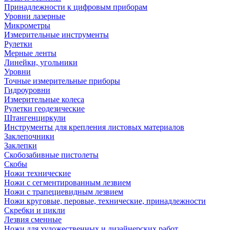
Принадлежности к цифровым приборам
Уровни лазерные
Микрометры
Измерительные инструменты
Рулетки
Мерные ленты
Линейки, угольники
Уровни
Точные измерительные приборы
Гидроуровни
Измерительные колеса
Рулетки геодезические
Штангенциркули
Инструменты для крепления листовых материалов
Заклепочники
Заклепки
Скобозабивные пистолеты
Скобы
Ножи технические
Ножи с сегментированным лезвием
Ножи с трапециевидным лезвием
Ножи круговые, перовые, технические, принадлежности
Скребки и цикли
Лезвия сменные
Ножи для художественных и дизайнерских работ