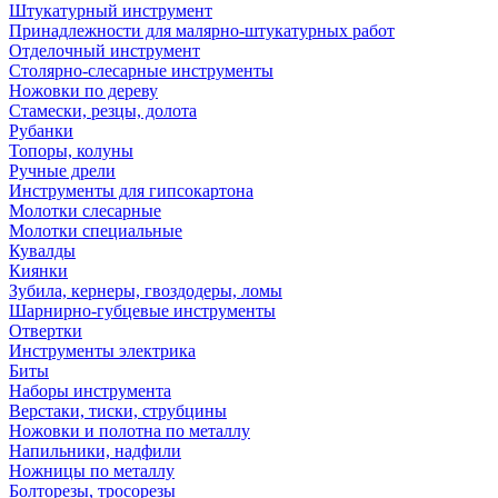
Штукатурный инструмент
Принадлежности для малярно-штукатурных работ
Отделочный инструмент
Столярно-слесарные инструменты
Ножовки по дереву
Стамески, резцы, долота
Рубанки
Топоры, колуны
Ручные дрели
Инструменты для гипсокартона
Молотки слесарные
Молотки специальные
Кувалды
Киянки
Зубила, кернеры, гвоздодеры, ломы
Шарнирно-губцевые инструменты
Отвертки
Инструменты электрика
Биты
Наборы инструмента
Верстаки, тиски, струбцины
Ножовки и полотна по металлу
Напильники, надфили
Ножницы по металлу
Болторезы, тросорезы