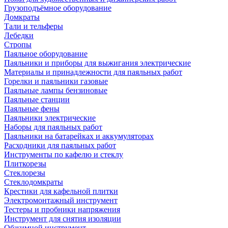
Грузоподъёмное оборудование
Домкраты
Тали и тельферы
Лебедки
Стропы
Паяльное оборудование
Паяльники и приборы для выжигания электрические
Материалы и принадлежности для паяльных работ
Горелки и паяльники газовые
Паяльные лампы бензиновые
Паяльные станции
Паяльные фены
Паяльники электрические
Наборы для паяльных работ
Паяльники на батарейках и аккумуляторах
Расходники для паяльных работ
Инструменты по кафелю и стеклу
Плиткорезы
Стеклорезы
Стеклодомкраты
Крестики для кафельной плитки
Электромонтажный инструмент
Тестеры и пробники напряжения
Инструмент для снятия изоляции
Обжимной инструмент