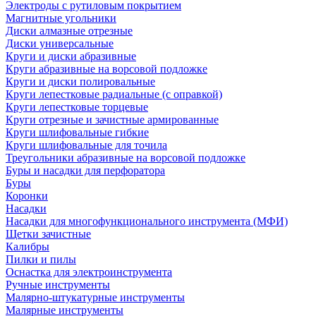
Электроды с рутиловым покрытием
Магнитные угольники
Диски алмазные отрезные
Диски универсальные
Круги и диски абразивные
Круги абразивные на ворсовой подложке
Круги и диски полировальные
Круги лепестковые радиальные (с оправкой)
Круги лепестковые торцевые
Круги отрезные и зачистные армированные
Круги шлифовальные гибкие
Круги шлифовальные для точила
Треугольники абразивные на ворсовой подложке
Буры и насадки для перфоратора
Буры
Коронки
Насадки
Насадки для многофункционального инструмента (МФИ)
Щетки зачистные
Калибры
Пилки и пилы
Оснастка для электроинструмента
Ручные инструменты
Малярно-штукатурные инструменты
Малярные инструменты