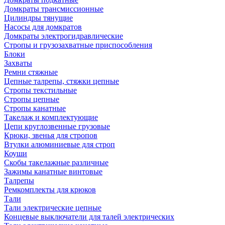
Домкраты трансмиссионные
Цилиндры тянущие
Насосы для домкратов
Домкраты электрогидравлические
Стропы и грузозахватные приспособления
Блоки
Захваты
Ремни стяжные
Цепные талрепы, стяжки цепные
Стропы текстильные
Стропы цепные
Стропы канатные
Такелаж и комплектующие
Цепи круглозвенные грузовые
Крюки, звенья для стропов
Втулки алюминиевые для строп
Коуши
Скобы такелажные различные
Зажимы канатные винтовые
Талрепы
Ремкомплекты для крюков
Тали
Тали электрические цепные
Концевые выключатели для талей электрических