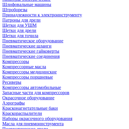
Шлифовальные машины
Штроборезы
Принадлежности к электроинструменту
Патроны для дрели
Щетки для УШМ
Щетки для дрели
Щетки для точила
Пневматическое оборудование
Пневматические шланги
Пневматические гайковерты
Пневматические соединения
Компрессоры
Компрессорные масла
Компрессоры медицинские
Компрессоры поршневые
Ресиверы
Компрессоры автомобильные
Запасные части для компрессоров
Окрасочное оборудование
Аэрографы
Красконагнетательные баки
Краскораспылители
Наборы окрасочного оборудования
Масла для пневмоинструмента
Пневматические дрели