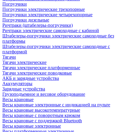
Погрузчики
Погрузчики электрические трехопорные
Погрузчики электрические четырехопорные
Погрузчики дизельные
Ричтраки (штабелеры-погрузчики)
Ричтраки электрические самоходные с кабиной
Штабелеры-погрузчики электрические самоходные без
платформы
Штабелеры-погрузчики электрические самоходные с
платформой
Тягачи
Тягачи электрические
Тягачи электрические платформенные
Тягачи электрические поводковые
АКБ и зарядные устройства
Аккумуляторы
Зарядные устройства
Грузоподъемное и весовое оборудование
Весы крановые
Весы крановые электронные с индикацией на пульте
Весы крановые высокотемпературные
Весы крановые с поворотным крюком
Весы крановые с поддержкой Bluetooth
Весы крановые электронные
Весы платформенные электронные