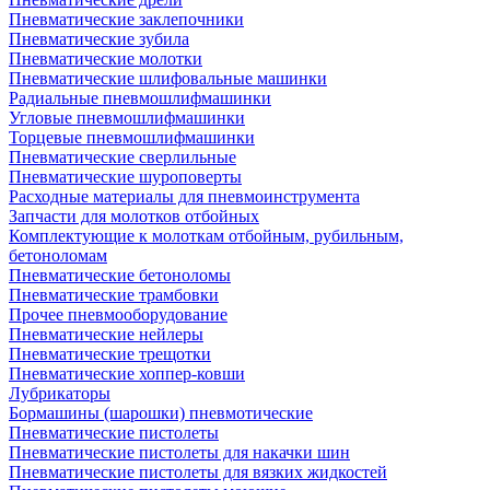
Пневматические заклепочники
Пневматические зубила
Пневматические молотки
Пневматические шлифовальные машинки
Радиальные пневмошлифмашинки
Угловые пневмошлифмашинки
Торцевые пневмошлифмашинки
Пневматические сверлильные
Пневматические шуроповерты
Расходные материалы для пневмоинструмента
Запчасти для молотков отбойных
Комплектующие к молоткам отбойным, рубильным,
бетоноломам
Пневматические бетоноломы
Пневматические трамбовки
Прочее пневмооборудование
Пневматические нейлеры
Пневматические трещотки
Пневматические хоппер-ковши
Лубрикаторы
Бормашины (шарошки) пневмотические
Пневматические пистолеты
Пневматические пистолеты для накачки шин
Пневматические пистолеты для вязких жидкостей