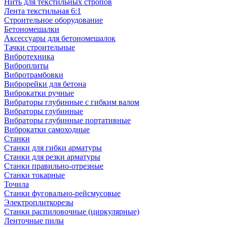
Нить для текстильных стропов
Лента текстильная 6:1
Строительное оборудование
Бетономешалки
Аксессуары для бетономешалок
Тачки строительные
Вибротехника
Виброплиты
Вибротрамбовки
Виброрейки для бетона
Виброкатки ручные
Вибраторы глубинные с гибким валом
Вибраторы глубинные
Вибраторы глубинные портативные
Виброкатки самоходные
Станки
Станки для гибки арматуры
Станки для резки арматуры
Станки правильно-отрезные
Станки токарные
Точила
Станки фуговально-рейсмусовые
Электроплиткорезы
Станки распиловочные (циркулярные)
Ленточные пилы