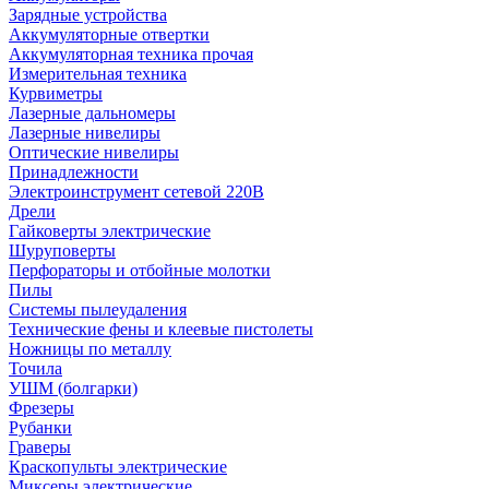
Зарядные устройства
Аккумуляторные отвертки
Аккумуляторная техника прочая
Измерительная техника
Курвиметры
Лазерные дальномеры
Лазерные нивелиры
Оптические нивелиры
Принадлежности
Электроинструмент сетевой 220В
Дрели
Гайковерты электрические
Шуруповерты
Перфораторы и отбойные молотки
Пилы
Системы пылеудаления
Технические фены и клеевые пистолеты
Ножницы по металлу
Точила
УШМ (болгарки)
Фрезеры
Рубанки
Граверы
Краскопульты электрические
Миксеры электрические