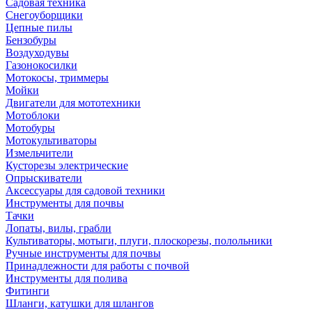
Садовая техника
Снегоуборщики
Цепные пилы
Бензобуры
Воздуходувы
Газонокосилки
Мотокосы, триммеры
Мойки
Двигатели для мототехники
Мотоблоки
Мотобуры
Мотокультиваторы
Измельчители
Кусторезы электрические
Опрыскиватели
Аксессуары для садовой техники
Инструменты для почвы
Тачки
Лопаты, вилы, грабли
Культиваторы, мотыги, плуги, плоскорезы, полольники
Ручные инструменты для почвы
Принадлежности для работы с почвой
Инструменты для полива
Фитинги
Шланги, катушки для шлангов