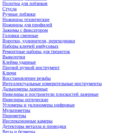
Полотна для лобзиков
Стусла
Ручные лобзики
Ножницы технические
Ножницы для профилей
Зажимы с фиксатором
Головки сменные
Воротки, удлинители, переходники
Наборы ключей имбусовых
Ремонтные наборы для трещоток
Выколотки
Клейма ударные
Прочий ручной инструмент
Ключи
Восстановление резьбы
Интеллектуальные измерительные инструменты
Дальномеры лазерные
Нивелиры и построители плоскостей лазерные
Нивелиры оптические
Угломеры и уклономеры цифровые
Мультиметры
Пирометры
Инспекционные камеры
Детекторы металла и проводки
Весы и безмены