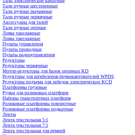
Тали электрические канатные
Тали ручные шестеренные
Тали ручные рычажные
Тали ручные червячные
Аксессуары для талей
Тали ручные цепные
Ломы такелажные
Ломы такелажные
Пульты управления
Пульты проводные
Пульты радиоуправления
Редукторы
Редукторы червячные
Мотор-редукторы для балок опорных KD
Редукторы для штабелеров-бочкокантователей WPDS
Редукторы подъема для лебедок электрических KCD
Платформы грузовые
Ручки для роликовых платформ
Наборы транспортных платформ
Роликовые платформы поворотные
Роликовые платформы подкатные
Ленты
Лента текстильная 5:1
Лента текстильная 7:1
Лента текстильная для ремней