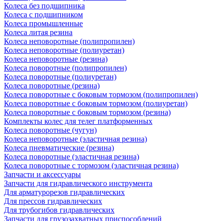
Колеса без подшипника
Колеса с подшипником
Колеса промышленные
Колеса литая резина
Колеса неповоротные (полипропилен)
Колеса неповоротные (полиуретан)
Колеса неповоротные (резина)
Колеса поворотные (полипропилен)
Колеса поворотные (полиуретан)
Колеса поворотные (резина)
Колеса поворотные c боковым тормозом (полипропилен)
Колеса поворотные c боковым тормозом (полиуретан)
Колеса поворотные c боковым тормозом (резина)
Комплекты колес для телег платформенных
Колеса поворотные (чугун)
Колеса неповоротные (эластичная резина)
Колеса пневматические (резина)
Колеса поворотные (эластичная резина)
Колеса поворотные c тормозом (эластичная резина)
Запчасти и аксессуары
Запчасти для гидравлического инструмента
Для арматурорезов гидравлических
Для прессов гидравлических
Для трубогибов гидравлических
Запчасти для грузозахватных приспособлений