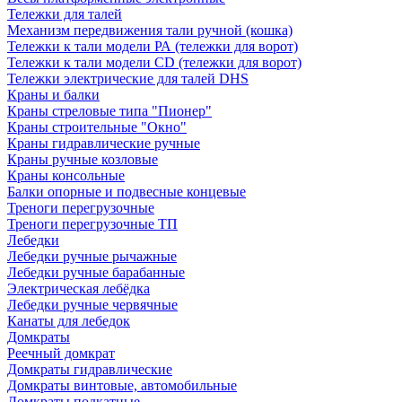
Тележки для талей
Механизм передвижения тали ручной (кошка)
Тележки к тали модели РА (тележки для ворот)
Тележки к тали модели CD (тележки для ворот)
Тележки электрические для талей DHS
Краны и балки
Краны стреловые типа "Пионер"
Краны строительные "Окно"
Краны гидравлические ручные
Краны ручные козловые
Краны консольные
Балки опорные и подвесные концевые
Треноги перегрузочные
Треноги перегрузочные ТП
Лебедки
Лебедки ручные рычажные
Лебедки ручные барабанные
Электрическая лебёдка
Лебедки ручные червячные
Канаты для лебедок
Домкраты
Реечный домкрат
Домкраты гидравлические
Домкраты винтовые, автомобильные
Домкраты подкатные