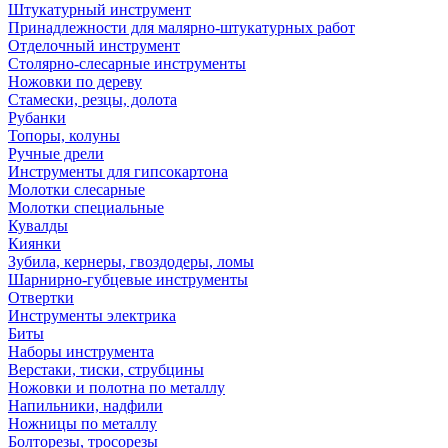
Штукатурный инструмент
Принадлежности для малярно-штукатурных работ
Отделочный инструмент
Столярно-слесарные инструменты
Ножовки по дереву
Стамески, резцы, долота
Рубанки
Топоры, колуны
Ручные дрели
Инструменты для гипсокартона
Молотки слесарные
Молотки специальные
Кувалды
Киянки
Зубила, кернеры, гвоздодеры, ломы
Шарнирно-губцевые инструменты
Отвертки
Инструменты электрика
Биты
Наборы инструмента
Верстаки, тиски, струбцины
Ножовки и полотна по металлу
Напильники, надфили
Ножницы по металлу
Болторезы, тросорезы