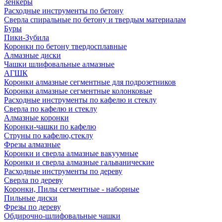
Зенкеры
Расходные инструменты по бетону
Сверла спиральные по бетону и твердым материалам
Буры
Пики-Зубила
Коронки по бетону твердосплавные
Алмазные диски
Чашки шлифовальные алмазные
АГШК
Коронки алмазные сегментные для подрозетников
Коронки алмазные сегментные колонковые
Расходные инструменты по кафелю и стеклу
Сверла по кафелю и стеклу
Алмазные коронки
Коронки-чашки по кафелю
Струны по кафелю,стеклу
Фрезы алмазные
Коронки и сверла алмазные вакуумные
Коронки и сверла алмазные гальванические
Расходные инструменты по дереву
Сверла по дереву
Коронки, Пилы сегментные - наборные
Пильные диски
Фрезы по дереву
Обдирочно-шлифовальные чашки