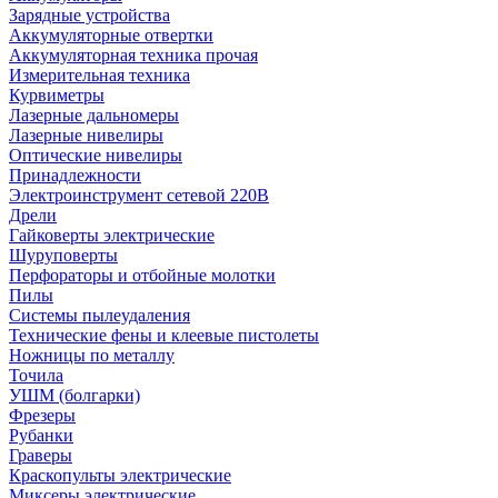
Зарядные устройства
Аккумуляторные отвертки
Аккумуляторная техника прочая
Измерительная техника
Курвиметры
Лазерные дальномеры
Лазерные нивелиры
Оптические нивелиры
Принадлежности
Электроинструмент сетевой 220В
Дрели
Гайковерты электрические
Шуруповерты
Перфораторы и отбойные молотки
Пилы
Системы пылеудаления
Технические фены и клеевые пистолеты
Ножницы по металлу
Точила
УШМ (болгарки)
Фрезеры
Рубанки
Граверы
Краскопульты электрические
Миксеры электрические