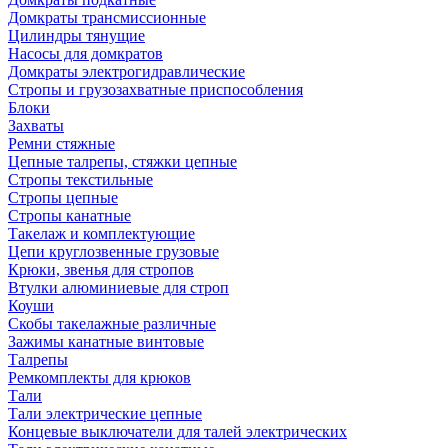
Домкраты трансмиссионные
Цилиндры тянущие
Насосы для домкратов
Домкраты электрогидравлические
Стропы и грузозахватные приспособления
Блоки
Захваты
Ремни стяжные
Цепные талрепы, стяжки цепные
Стропы текстильные
Стропы цепные
Стропы канатные
Такелаж и комплектующие
Цепи круглозвенные грузовые
Крюки, звенья для стропов
Втулки алюминиевые для строп
Коуши
Скобы такелажные различные
Зажимы канатные винтовые
Талрепы
Ремкомплекты для крюков
Тали
Тали электрические цепные
Концевые выключатели для талей электрических