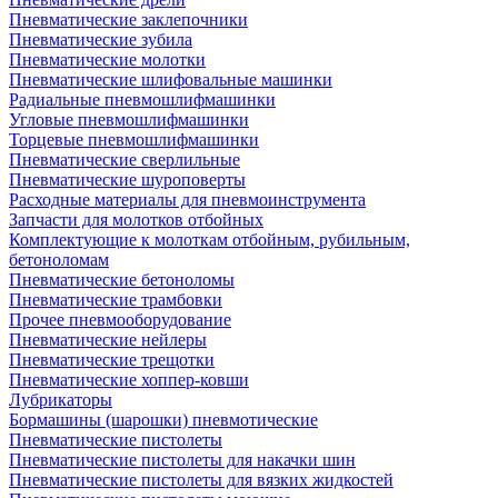
Пневматические заклепочники
Пневматические зубила
Пневматические молотки
Пневматические шлифовальные машинки
Радиальные пневмошлифмашинки
Угловые пневмошлифмашинки
Торцевые пневмошлифмашинки
Пневматические сверлильные
Пневматические шуроповерты
Расходные материалы для пневмоинструмента
Запчасти для молотков отбойных
Комплектующие к молоткам отбойным, рубильным,
бетоноломам
Пневматические бетоноломы
Пневматические трамбовки
Прочее пневмооборудование
Пневматические нейлеры
Пневматические трещотки
Пневматические хоппер-ковши
Лубрикаторы
Бормашины (шарошки) пневмотические
Пневматические пистолеты
Пневматические пистолеты для накачки шин
Пневматические пистолеты для вязких жидкостей