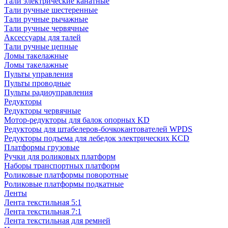
Тали электрические канатные
Тали ручные шестеренные
Тали ручные рычажные
Тали ручные червячные
Аксессуары для талей
Тали ручные цепные
Ломы такелажные
Ломы такелажные
Пульты управления
Пульты проводные
Пульты радиоуправления
Редукторы
Редукторы червячные
Мотор-редукторы для балок опорных KD
Редукторы для штабелеров-бочкокантователей WPDS
Редукторы подъема для лебедок электрических KCD
Платформы грузовые
Ручки для роликовых платформ
Наборы транспортных платформ
Роликовые платформы поворотные
Роликовые платформы подкатные
Ленты
Лента текстильная 5:1
Лента текстильная 7:1
Лента текстильная для ремней