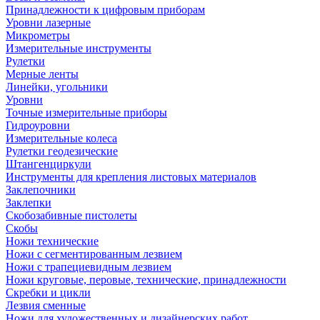
Принадлежности к цифровым приборам
Уровни лазерные
Микрометры
Измерительные инструменты
Рулетки
Мерные ленты
Линейки, угольники
Уровни
Точные измерительные приборы
Гидроуровни
Измерительные колеса
Рулетки геодезические
Штангенциркули
Инструменты для крепления листовых материалов
Заклепочники
Заклепки
Скобозабивные пистолеты
Скобы
Ножи технические
Ножи с сегментированным лезвием
Ножи с трапециевидным лезвием
Ножи круговые, перовые, технические, принадлежности
Скребки и цикли
Лезвия сменные
Ножи для художественных и дизайнерских работ