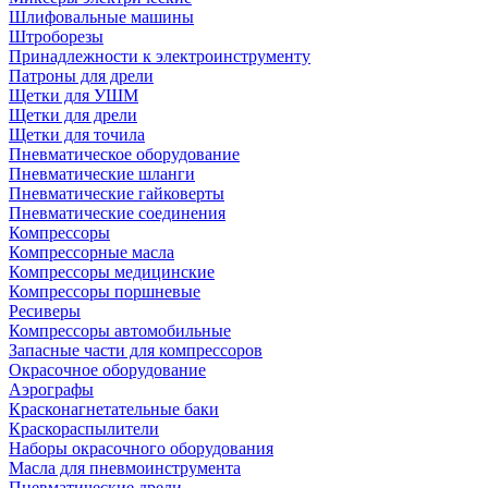
Шлифовальные машины
Штроборезы
Принадлежности к электроинструменту
Патроны для дрели
Щетки для УШМ
Щетки для дрели
Щетки для точила
Пневматическое оборудование
Пневматические шланги
Пневматические гайковерты
Пневматические соединения
Компрессоры
Компрессорные масла
Компрессоры медицинские
Компрессоры поршневые
Ресиверы
Компрессоры автомобильные
Запасные части для компрессоров
Окрасочное оборудование
Аэрографы
Красконагнетательные баки
Краскораспылители
Наборы окрасочного оборудования
Масла для пневмоинструмента
Пневматические дрели