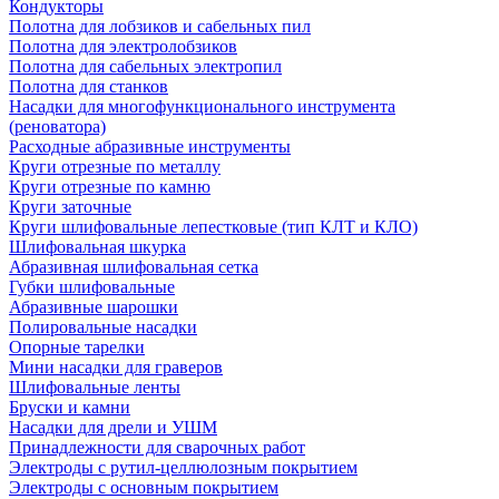
Кондукторы
Полотна для лобзиков и сабельных пил
Полотна для электролобзиков
Полотна для сабельных электропил
Полотна для станков
Насадки для многофункционального инструмента
(реноватора)
Расходные абразивные инструменты
Круги отрезные по металлу
Круги отрезные по камню
Круги заточные
Круги шлифовальные лепестковые (тип КЛТ и КЛО)
Шлифовальная шкурка
Абразивная шлифовальная сетка
Губки шлифовальные
Абразивные шарошки
Полировальные насадки
Опорные тарелки
Мини насадки для граверов
Шлифовальные ленты
Бруски и камни
Насадки для дрели и УШМ
Принадлежности для сварочных работ
Электроды с рутил-целлюлозным покрытием
Электроды с основным покрытием