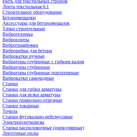
Нить для текстильных стропов
Лента текстильная 6:1
Строительное оборудование
Бетономешалки
Аксессуары для бетономешалок
Тачки строительные
Вибротехника
Виброплиты
Вибротрамбовки
Виброрейки для бетона
Виброкатки ручные
Вибраторы глубинные с гибким валом
Вибраторы глубинные
Вибраторы глубинные портативные
Виброкатки самоходные
Станки
Станки для гибки арматуры
Станки для резки арматуры
Станки правильно-отрезные
Станки токарные
Точила
Станки фуговально-рейсмусовые
Электроплиткорезы
Станки распиловочные (циркулярные)
Ленточные пилы