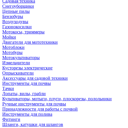
Садовая техника
Снегоуборщики
Цепные пилы
Бензобуры
Воздуходувы
Газонокосилки
Мотокосы, триммеры
Мойки
Двигатели для мототехники
Мотоблоки
Мотобуры
Мотокультиваторы
Измельчители
Кусторезы электрические
Опрыскиватели
Аксессуары для садовой техники
Инструменты для почвы
Тачки
Лопаты, вилы, грабли
Культиваторы, мотыги, плуги, плоскорезы, полольники
Ручные инструменты для почвы
Принадлежности для работы с почвой
Инструменты для полива
Фитинги
Шланги, катушки для шлангов