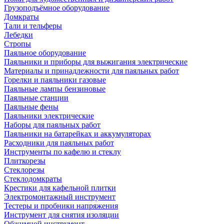
Грузоподъёмное оборудование
Домкраты
Тали и тельферы
Лебедки
Стропы
Паяльное оборудование
Паяльники и приборы для выжигания электрические
Материалы и принадлежности для паяльных работ
Горелки и паяльники газовые
Паяльные лампы бензиновые
Паяльные станции
Паяльные фены
Паяльники электрические
Наборы для паяльных работ
Паяльники на батарейках и аккумуляторах
Расходники для паяльных работ
Инструменты по кафелю и стеклу
Плиткорезы
Стеклорезы
Стеклодомкраты
Крестики для кафельной плитки
Электромонтажный инструмент
Тестеры и пробники напряжения
Инструмент для снятия изоляции
Обжимной инструмент