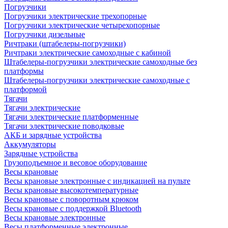
Погрузчики
Погрузчики электрические трехопорные
Погрузчики электрические четырехопорные
Погрузчики дизельные
Ричтраки (штабелеры-погрузчики)
Ричтраки электрические самоходные с кабиной
Штабелеры-погрузчики электрические самоходные без
платформы
Штабелеры-погрузчики электрические самоходные с
платформой
Тягачи
Тягачи электрические
Тягачи электрические платформенные
Тягачи электрические поводковые
АКБ и зарядные устройства
Аккумуляторы
Зарядные устройства
Грузоподъемное и весовое оборудование
Весы крановые
Весы крановые электронные с индикацией на пульте
Весы крановые высокотемпературные
Весы крановые с поворотным крюком
Весы крановые с поддержкой Bluetooth
Весы крановые электронные
Весы платформенные электронные