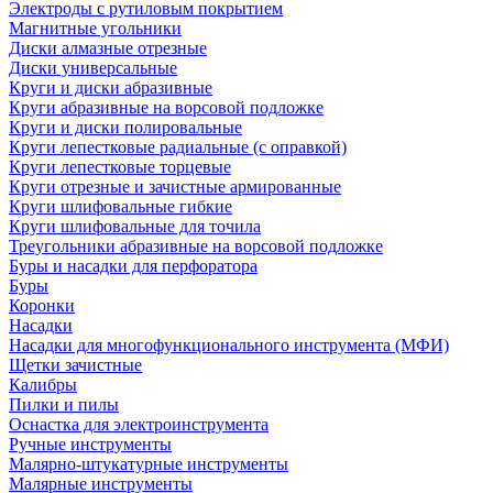
Электроды с рутиловым покрытием
Магнитные угольники
Диски алмазные отрезные
Диски универсальные
Круги и диски абразивные
Круги абразивные на ворсовой подложке
Круги и диски полировальные
Круги лепестковые радиальные (с оправкой)
Круги лепестковые торцевые
Круги отрезные и зачистные армированные
Круги шлифовальные гибкие
Круги шлифовальные для точила
Треугольники абразивные на ворсовой подложке
Буры и насадки для перфоратора
Буры
Коронки
Насадки
Насадки для многофункционального инструмента (МФИ)
Щетки зачистные
Калибры
Пилки и пилы
Оснастка для электроинструмента
Ручные инструменты
Малярно-штукатурные инструменты
Малярные инструменты