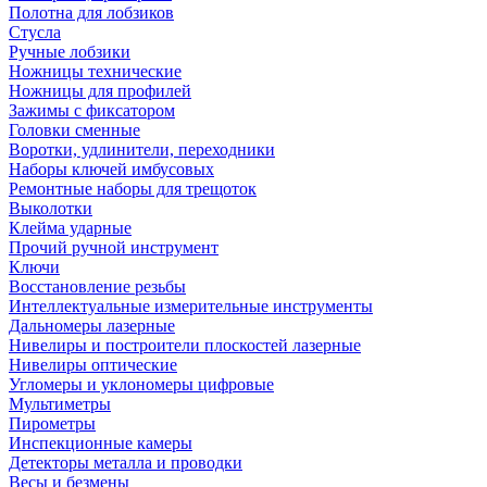
Полотна для лобзиков
Стусла
Ручные лобзики
Ножницы технические
Ножницы для профилей
Зажимы с фиксатором
Головки сменные
Воротки, удлинители, переходники
Наборы ключей имбусовых
Ремонтные наборы для трещоток
Выколотки
Клейма ударные
Прочий ручной инструмент
Ключи
Восстановление резьбы
Интеллектуальные измерительные инструменты
Дальномеры лазерные
Нивелиры и построители плоскостей лазерные
Нивелиры оптические
Угломеры и уклономеры цифровые
Мультиметры
Пирометры
Инспекционные камеры
Детекторы металла и проводки
Весы и безмены