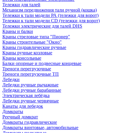
Тележки для талей
Механизм передвижения тали ручной (кошка)
Тележки к тали модели РА (тележки для ворот)
Тележки к тали модели CD (тележки для ворот)
Тележки электрические для талей DHS
Краны и балки
Краны стреловые типа "Пионер"
Краны строительные "Окно"
Краны гидравлические ручные
Краны ручные козловые
Краны консольные
Балки опорные и подвесные концевые
Треноги перегрузочные
Треноги перегрузочные ТП
Лебедки
Лебедки ручные рычажные
Лебедки ручные барабанные
Электрическая лебёдка
Лебедки ручные червячные
Канаты для лебедок
Домкраты
Реечный домкрат
Домкраты гидравлические
Домкраты винтовые, автомобильные
Домкраты подкатные