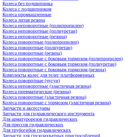
Колеса без подшипника
Колеса с подшипником
Колеса промышленные
Колеса литая резина
Колеса неповоротные (полипропилен)
Колеса неповоротные (полиуретан)
Колеса неповоротные (резина)
Колеса поворотные (полипропилен)
Колеса поворотные (полиуретан)
Колеса поворотные (резина)
Колеса поворотные c боковым тормозом (полипропилен)
Колеса поворотные c боковым тормозом (полиуретан)
Колеса поворотные c боковым тормозом (резина)
Комплекты колес для телег платформенных
Колеса поворотные (чугун)
Колеса неповоротные (эластичная резина)
Колеса пневматические (резина)
Колеса поворотные (эластичная резина)
Колеса поворотные c тормозом (эластичная резина)
Запчасти и аксессуары
Запчасти для гидравлического инструмента
Для арматурорезов гидравлических
Для прессов гидравлических
Для трубогибов гидравлических
Запчасти для грузозахватных приспособлений