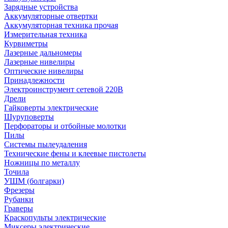
Зарядные устройства
Аккумуляторные отвертки
Аккумуляторная техника прочая
Измерительная техника
Курвиметры
Лазерные дальномеры
Лазерные нивелиры
Оптические нивелиры
Принадлежности
Электроинструмент сетевой 220В
Дрели
Гайковерты электрические
Шуруповерты
Перфораторы и отбойные молотки
Пилы
Системы пылеудаления
Технические фены и клеевые пистолеты
Ножницы по металлу
Точила
УШМ (болгарки)
Фрезеры
Рубанки
Граверы
Краскопульты электрические
Миксеры электрические