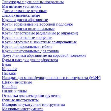
Электроды с рутиловым покрытием
Магнитные угольники
Диски алмазные отрезные
Диски универсальные
Круги и диски абразивные
Круги абразивные на ворсовой подложке
Круги и диски полировальные
Круги лепестковые радиальные (с оправкой)
Круги лепестковые торцевые
Круги отрезные и зачистные армированные
Круги шлифовальные гибкие
Круги шлифовальные для точила
Треугольники абразивные на ворсовой подложке
Буры и насадки для перфоратора
Буры
Коронки
Насадки
Насадки для многофункционального инструмента (МФИ)
Щетки зачистные
Калибры
Пилки и пилы
Оснастка для электроинструмента
Ручные инструменты
Малярно-штукатурные инструменты
Малярные инструменты