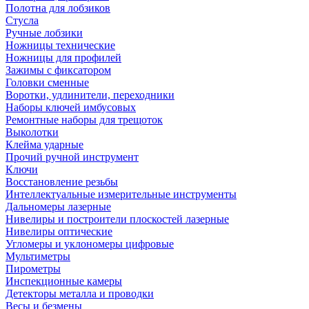
Полотна для лобзиков
Стусла
Ручные лобзики
Ножницы технические
Ножницы для профилей
Зажимы с фиксатором
Головки сменные
Воротки, удлинители, переходники
Наборы ключей имбусовых
Ремонтные наборы для трещоток
Выколотки
Клейма ударные
Прочий ручной инструмент
Ключи
Восстановление резьбы
Интеллектуальные измерительные инструменты
Дальномеры лазерные
Нивелиры и построители плоскостей лазерные
Нивелиры оптические
Угломеры и уклономеры цифровые
Мультиметры
Пирометры
Инспекционные камеры
Детекторы металла и проводки
Весы и безмены