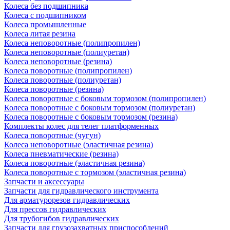
Колеса без подшипника
Колеса с подшипником
Колеса промышленные
Колеса литая резина
Колеса неповоротные (полипропилен)
Колеса неповоротные (полиуретан)
Колеса неповоротные (резина)
Колеса поворотные (полипропилен)
Колеса поворотные (полиуретан)
Колеса поворотные (резина)
Колеса поворотные c боковым тормозом (полипропилен)
Колеса поворотные c боковым тормозом (полиуретан)
Колеса поворотные c боковым тормозом (резина)
Комплекты колес для телег платформенных
Колеса поворотные (чугун)
Колеса неповоротные (эластичная резина)
Колеса пневматические (резина)
Колеса поворотные (эластичная резина)
Колеса поворотные c тормозом (эластичная резина)
Запчасти и аксессуары
Запчасти для гидравлического инструмента
Для арматурорезов гидравлических
Для прессов гидравлических
Для трубогибов гидравлических
Запчасти для грузозахватных приспособлений