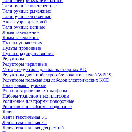
Тали электрические канатные
Тали ручные шестеренные
Тали ручные рычажные
Тали ручные червячные
Аксессуары для талей
Тали ручные цепные
Ломы такелажные
Ломы такелажные
Пульты управления
Пульты проводные
Пульты радиоуправления
Редукторы
Редукторы червячные
Мотор-редукторы для балок опорных KD
Редукторы для штабелеров-бочкокантователей WPDS
Редукторы подъема для лебедок электрических KCD
Платформы грузовые
Ручки для роликовых платформ
Наборы транспортных платформ
Роликовые платформы поворотные
Роликовые платформы подкатные
Ленты
Лента текстильная 5:1
Лента текстильная 7:1
Лента текстильная для ремней