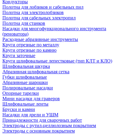
Кондукторы
Полотна для лобзиков и сабельных пил
Полотна для электролобзиков
Полотна для сабельных электропил
Полотна для станков
Насадки для многофункционального инструмента
(реноватора)
Расходные абразивные инструменты
Круги отрезные по металлу
Круги отрезные по камню
Круги заточные
Круги шлифовальные лепестковые (тип КЛТ и КЛО)
Шлифовальная шкурка
Абразивная шлифовальная сетка
Губки шлифовальные
Абразивные шарошки
Полировальные насадки
Опорные тарелки
Мини насадки для граверов
Шлифовальные ленты
Бруски и камни
Насадки для дрели и УШМ
Принадлежности для сварочных работ
Электроды с рутил-целлюлозным покрытием
Электроды с основным покрытием