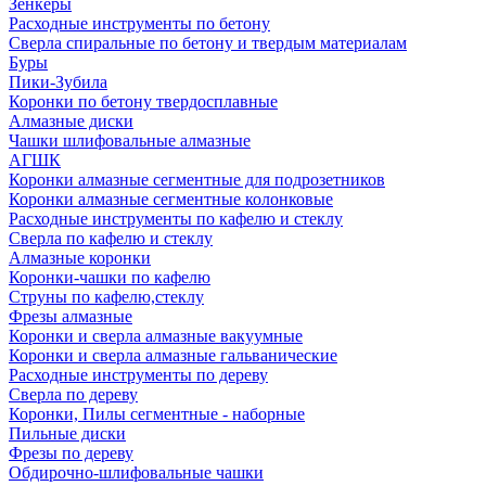
Зенкеры
Расходные инструменты по бетону
Сверла спиральные по бетону и твердым материалам
Буры
Пики-Зубила
Коронки по бетону твердосплавные
Алмазные диски
Чашки шлифовальные алмазные
АГШК
Коронки алмазные сегментные для подрозетников
Коронки алмазные сегментные колонковые
Расходные инструменты по кафелю и стеклу
Сверла по кафелю и стеклу
Алмазные коронки
Коронки-чашки по кафелю
Струны по кафелю,стеклу
Фрезы алмазные
Коронки и сверла алмазные вакуумные
Коронки и сверла алмазные гальванические
Расходные инструменты по дереву
Сверла по дереву
Коронки, Пилы сегментные - наборные
Пильные диски
Фрезы по дереву
Обдирочно-шлифовальные чашки