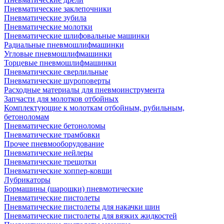
Пневматические заклепочники
Пневматические зубила
Пневматические молотки
Пневматические шлифовальные машинки
Радиальные пневмошлифмашинки
Угловые пневмошлифмашинки
Торцевые пневмошлифмашинки
Пневматические сверлильные
Пневматические шуроповерты
Расходные материалы для пневмоинструмента
Запчасти для молотков отбойных
Комплектующие к молоткам отбойным, рубильным,
бетоноломам
Пневматические бетоноломы
Пневматические трамбовки
Прочее пневмооборудование
Пневматические нейлеры
Пневматические трещотки
Пневматические хоппер-ковши
Лубрикаторы
Бормашины (шарошки) пневмотические
Пневматические пистолеты
Пневматические пистолеты для накачки шин
Пневматические пистолеты для вязких жидкостей