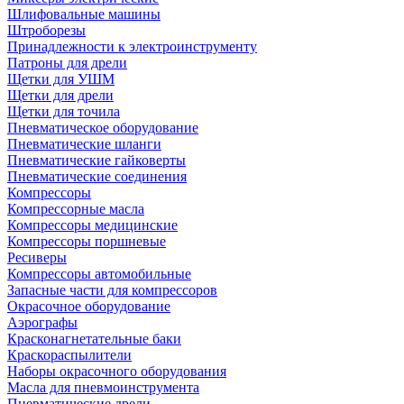
Шлифовальные машины
Штроборезы
Принадлежности к электроинструменту
Патроны для дрели
Щетки для УШМ
Щетки для дрели
Щетки для точила
Пневматическое оборудование
Пневматические шланги
Пневматические гайковерты
Пневматические соединения
Компрессоры
Компрессорные масла
Компрессоры медицинские
Компрессоры поршневые
Ресиверы
Компрессоры автомобильные
Запасные части для компрессоров
Окрасочное оборудование
Аэрографы
Красконагнетательные баки
Краскораспылители
Наборы окрасочного оборудования
Масла для пневмоинструмента
Пневматические дрели