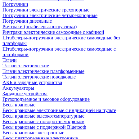
Погрузчики
Погрузчики электрические трехопорные
Погрузчики электрические четырехопорные
Погрузчики дизельные
Ричтраки (штабелеры-погрузчики)
Ричтраки электрические самоходные с кабиной
Штабелеры-погрузчики электрические самоходные без
платформы
Штабелеры-погрузчики электрические самоходные с
платформой
Тягачи
Тягачи электрические
Тягачи электрические платформенные
Тягачи электрические поводковые
АКБ и зарядные устройства
Аккумуляторы
Зарядные устройства
Грузоподъемное и весовое оборудование
Весы крановые
Весы крановые электронные с индикацией на пульте
Весы крановые высокотемпературные
Весы крановые с поворотным крюком
Весы крановые с поддержкой Bluetooth
Весы крановые электронные
Весы платформенные электронные