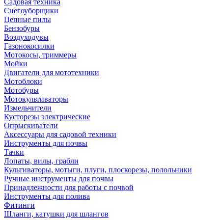
Садовая техника
Снегоуборщики
Цепные пилы
Бензобуры
Воздуходувы
Газонокосилки
Мотокосы, триммеры
Мойки
Двигатели для мототехники
Мотоблоки
Мотобуры
Мотокультиваторы
Измельчители
Кусторезы электрические
Опрыскиватели
Аксессуары для садовой техники
Инструменты для почвы
Тачки
Лопаты, вилы, грабли
Культиваторы, мотыги, плуги, плоскорезы, полольники
Ручные инструменты для почвы
Принадлежности для работы с почвой
Инструменты для полива
Фитинги
Шланги, катушки для шлангов