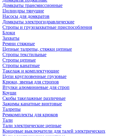
Домкраты трансмиссионные
Цилиндры тянущие
Насосы для домкратов
Домкраты электрогидравлические
Стропы и грузозахватные приспособления
Блоки
Захваты
Ремни стяжные
Цепные талрепы, стяжки цепные
Стропы текстильные
Стропы цепные
Стропы канатные
Такелаж и комплектующие
Цепи круглозвенные грузовые
Крюки, звенья для стропов
Втулки алюминиевые для строп
Коуши
Скобы такелажные различные
Зажимы канатные винтовые
Талрепы
Ремкомплекты для крюков
Тали
Тали электрические цепные
Концевые выключатели для талей электрических