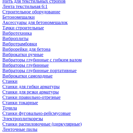
Нить для текстильных стропов
Лента текстильная 6:1
Строительное оборудование
Бетономешалки
Аксессуары для бетономешалок
Тачки строительные
Вибротехника
Виброплиты
Вибротрамбовки
Виброрейки для бетона
Виброкатки ручные
Вибраторы глубинные с гибким валом
Вибраторы глубинные
Вибраторы глубинные портативные
Виброкатки самоходные
Станки
Станки для гибки арматуры
Станки для резки арматуры
Станки правильно-отрезные
Станки токарные
Точила
Станки фуговально-рейсмусовые
Электроплиткорезы
Станки распиловочные (циркулярные)
Ленточные пилы