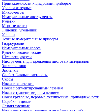
Принадлежности к цифровым приборам
Уровни лазерные
Микрометры
Измерительные инструменты
Рулетки
Мерные ленты
Линейки, угольники
Уровни
Точные измерительные приборы
Гидроуровни
Измерительные колеса
Рулетки геодезические
Штангенциркули
Инструменты для крепления листовых материалов
Заклепочники
Заклепки
Скобозабивные пистолеты
Скобы
Ножи технические
Ножи с сегментированным лезвием
Ножи с трапециевидным лезвием
Ножи круговые, перовые, технические, принадлежности
Скребки и цикли
Лезвия сменные
Ножи для художественных и дизайнерских работ