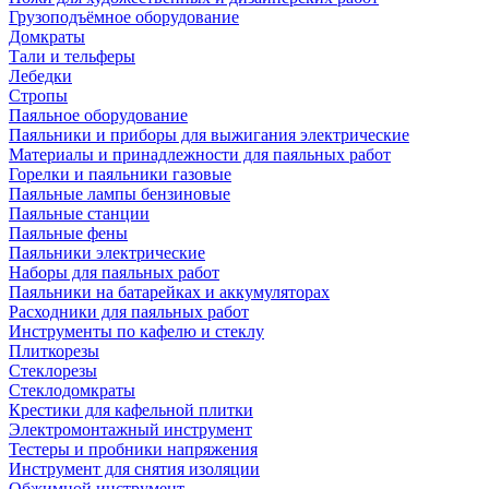
Грузоподъёмное оборудование
Домкраты
Тали и тельферы
Лебедки
Стропы
Паяльное оборудование
Паяльники и приборы для выжигания электрические
Материалы и принадлежности для паяльных работ
Горелки и паяльники газовые
Паяльные лампы бензиновые
Паяльные станции
Паяльные фены
Паяльники электрические
Наборы для паяльных работ
Паяльники на батарейках и аккумуляторах
Расходники для паяльных работ
Инструменты по кафелю и стеклу
Плиткорезы
Стеклорезы
Стеклодомкраты
Крестики для кафельной плитки
Электромонтажный инструмент
Тестеры и пробники напряжения
Инструмент для снятия изоляции
Обжимной инструмент