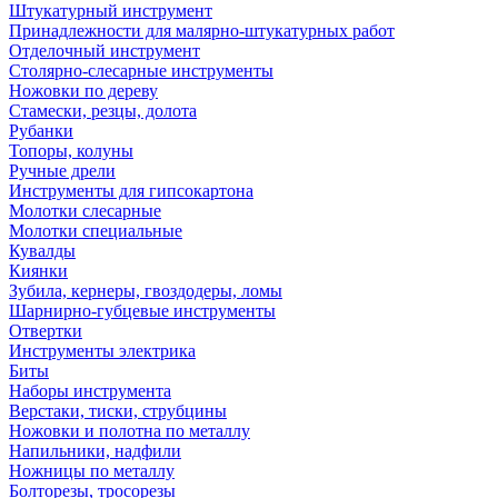
Штукатурный инструмент
Принадлежности для малярно-штукатурных работ
Отделочный инструмент
Столярно-слесарные инструменты
Ножовки по дереву
Стамески, резцы, долота
Рубанки
Топоры, колуны
Ручные дрели
Инструменты для гипсокартона
Молотки слесарные
Молотки специальные
Кувалды
Киянки
Зубила, кернеры, гвоздодеры, ломы
Шарнирно-губцевые инструменты
Отвертки
Инструменты электрика
Биты
Наборы инструмента
Верстаки, тиски, струбцины
Ножовки и полотна по металлу
Напильники, надфили
Ножницы по металлу
Болторезы, тросорезы