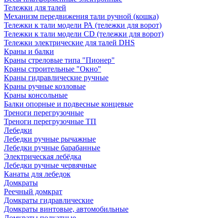
Тележки для талей
Механизм передвижения тали ручной (кошка)
Тележки к тали модели РА (тележки для ворот)
Тележки к тали модели CD (тележки для ворот)
Тележки электрические для талей DHS
Краны и балки
Краны стреловые типа "Пионер"
Краны строительные "Окно"
Краны гидравлические ручные
Краны ручные козловые
Краны консольные
Балки опорные и подвесные концевые
Треноги перегрузочные
Треноги перегрузочные ТП
Лебедки
Лебедки ручные рычажные
Лебедки ручные барабанные
Электрическая лебёдка
Лебедки ручные червячные
Канаты для лебедок
Домкраты
Реечный домкрат
Домкраты гидравлические
Домкраты винтовые, автомобильные
Домкраты подкатные