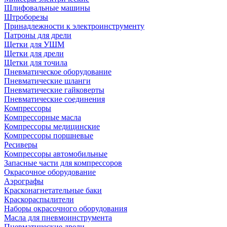
Шлифовальные машины
Штроборезы
Принадлежности к электроинструменту
Патроны для дрели
Щетки для УШМ
Щетки для дрели
Щетки для точила
Пневматическое оборудование
Пневматические шланги
Пневматические гайковерты
Пневматические соединения
Компрессоры
Компрессорные масла
Компрессоры медицинские
Компрессоры поршневые
Ресиверы
Компрессоры автомобильные
Запасные части для компрессоров
Окрасочное оборудование
Аэрографы
Красконагнетательные баки
Краскораспылители
Наборы окрасочного оборудования
Масла для пневмоинструмента
Пневматические дрели