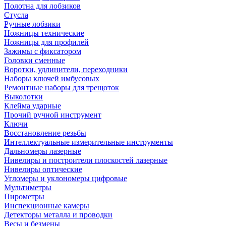
Полотна для лобзиков
Стусла
Ручные лобзики
Ножницы технические
Ножницы для профилей
Зажимы с фиксатором
Головки сменные
Воротки, удлинители, переходники
Наборы ключей имбусовых
Ремонтные наборы для трещоток
Выколотки
Клейма ударные
Прочий ручной инструмент
Ключи
Восстановление резьбы
Интеллектуальные измерительные инструменты
Дальномеры лазерные
Нивелиры и построители плоскостей лазерные
Нивелиры оптические
Угломеры и уклономеры цифровые
Мультиметры
Пирометры
Инспекционные камеры
Детекторы металла и проводки
Весы и безмены