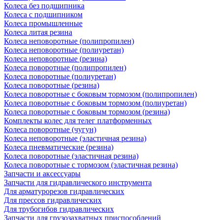
Колеса без подшипника
Колеса с подшипником
Колеса промышленные
Колеса литая резина
Колеса неповоротные (полипропилен)
Колеса неповоротные (полиуретан)
Колеса неповоротные (резина)
Колеса поворотные (полипропилен)
Колеса поворотные (полиуретан)
Колеса поворотные (резина)
Колеса поворотные c боковым тормозом (полипропилен)
Колеса поворотные c боковым тормозом (полиуретан)
Колеса поворотные c боковым тормозом (резина)
Комплекты колес для телег платформенных
Колеса поворотные (чугун)
Колеса неповоротные (эластичная резина)
Колеса пневматические (резина)
Колеса поворотные (эластичная резина)
Колеса поворотные c тормозом (эластичная резина)
Запчасти и аксессуары
Запчасти для гидравлического инструмента
Для арматурорезов гидравлических
Для прессов гидравлических
Для трубогибов гидравлических
Запчасти для грузозахватных приспособлений