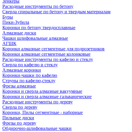
Зенкеры
Расходные инструменты по бетону
Сверла спиральные по бетону и твердым материалам
Буры
Пики-Зубила
Коронки по бетону твердосплавные
Алмазные диски
Чашки шлифовальные алмазные
АГШК
Коронки алмазные сегментные для подрозетников
Коронки алмазные сегментные колонковые
Расходные инструменты по кафелю и стеклу
Сверла по кафелю и стеклу
Алмазные коронки
Коронки-чашки по кафелю
Струны по кафелю,стеклу
Фрезы алмазные
Коронки и сверла алмазные вакуумные
Коронки и сверла алмазные гальванические
Расходные инструменты по дереву
Сверла по дереву
Коронки, Пилы сегментные - наборные
Пильные диски
Фрезы по дереву
Обдирочно-шлифовальные чашки