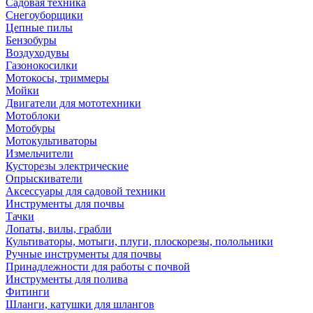
Садовая техника
Снегоуборщики
Цепные пилы
Бензобуры
Воздуходувы
Газонокосилки
Мотокосы, триммеры
Мойки
Двигатели для мототехники
Мотоблоки
Мотобуры
Мотокультиваторы
Измельчители
Кусторезы электрические
Опрыскиватели
Аксессуары для садовой техники
Инструменты для почвы
Тачки
Лопаты, вилы, грабли
Культиваторы, мотыги, плуги, плоскорезы, полольники
Ручные инструменты для почвы
Принадлежности для работы с почвой
Инструменты для полива
Фитинги
Шланги, катушки для шлангов