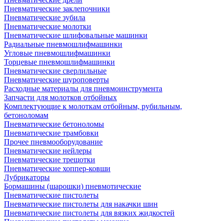
Пневматические заклепочники
Пневматические зубила
Пневматические молотки
Пневматические шлифовальные машинки
Радиальные пневмошлифмашинки
Угловые пневмошлифмашинки
Торцевые пневмошлифмашинки
Пневматические сверлильные
Пневматические шуроповерты
Расходные материалы для пневмоинструмента
Запчасти для молотков отбойных
Комплектующие к молоткам отбойным, рубильным,
бетоноломам
Пневматические бетоноломы
Пневматические трамбовки
Прочее пневмооборудование
Пневматические нейлеры
Пневматические трещотки
Пневматические хоппер-ковши
Лубрикаторы
Бормашины (шарошки) пневмотические
Пневматические пистолеты
Пневматические пистолеты для накачки шин
Пневматические пистолеты для вязких жидкостей