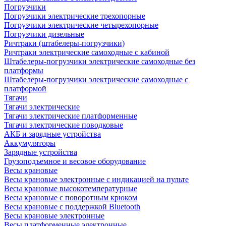
Погрузчики
Погрузчики электрические трехопорные
Погрузчики электрические четырехопорные
Погрузчики дизельные
Ричтраки (штабелеры-погрузчики)
Ричтраки электрические самоходные с кабиной
Штабелеры-погрузчики электрические самоходные без
платформы
Штабелеры-погрузчики электрические самоходные с
платформой
Тягачи
Тягачи электрические
Тягачи электрические платформенные
Тягачи электрические поводковые
АКБ и зарядные устройства
Аккумуляторы
Зарядные устройства
Грузоподъемное и весовое оборудование
Весы крановые
Весы крановые электронные с индикацией на пульте
Весы крановые высокотемпературные
Весы крановые с поворотным крюком
Весы крановые с поддержкой Bluetooth
Весы крановые электронные
Весы платформенные электронные