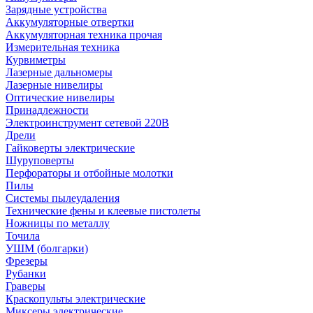
Зарядные устройства
Аккумуляторные отвертки
Аккумуляторная техника прочая
Измерительная техника
Курвиметры
Лазерные дальномеры
Лазерные нивелиры
Оптические нивелиры
Принадлежности
Электроинструмент сетевой 220В
Дрели
Гайковерты электрические
Шуруповерты
Перфораторы и отбойные молотки
Пилы
Системы пылеудаления
Технические фены и клеевые пистолеты
Ножницы по металлу
Точила
УШМ (болгарки)
Фрезеры
Рубанки
Граверы
Краскопульты электрические
Миксеры электрические