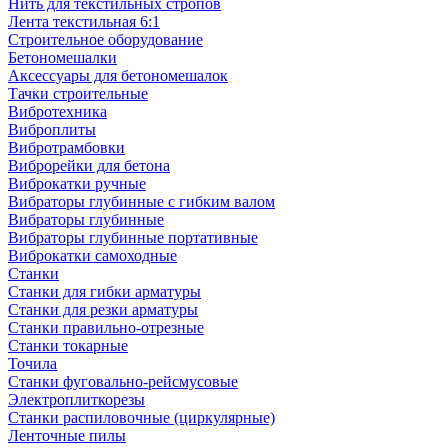
Нить для текстильных стропов
Лента текстильная 6:1
Строительное оборудование
Бетономешалки
Аксессуары для бетономешалок
Тачки строительные
Вибротехника
Виброплиты
Вибротрамбовки
Виброрейки для бетона
Виброкатки ручные
Вибраторы глубинные с гибким валом
Вибраторы глубинные
Вибраторы глубинные портативные
Виброкатки самоходные
Станки
Станки для гибки арматуры
Станки для резки арматуры
Станки правильно-отрезные
Станки токарные
Точила
Станки фуговально-рейсмусовые
Электроплиткорезы
Станки распиловочные (циркулярные)
Ленточные пилы