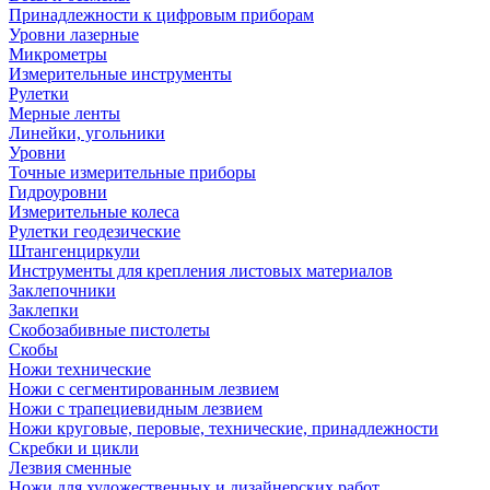
Принадлежности к цифровым приборам
Уровни лазерные
Микрометры
Измерительные инструменты
Рулетки
Мерные ленты
Линейки, угольники
Уровни
Точные измерительные приборы
Гидроуровни
Измерительные колеса
Рулетки геодезические
Штангенциркули
Инструменты для крепления листовых материалов
Заклепочники
Заклепки
Скобозабивные пистолеты
Скобы
Ножи технические
Ножи с сегментированным лезвием
Ножи с трапециевидным лезвием
Ножи круговые, перовые, технические, принадлежности
Скребки и цикли
Лезвия сменные
Ножи для художественных и дизайнерских работ