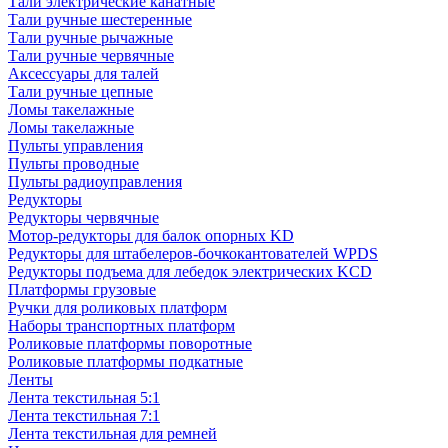
Тали электрические канатные
Тали ручные шестеренные
Тали ручные рычажные
Тали ручные червячные
Аксессуары для талей
Тали ручные цепные
Ломы такелажные
Ломы такелажные
Пульты управления
Пульты проводные
Пульты радиоуправления
Редукторы
Редукторы червячные
Мотор-редукторы для балок опорных KD
Редукторы для штабелеров-бочкокантователей WPDS
Редукторы подъема для лебедок электрических KCD
Платформы грузовые
Ручки для роликовых платформ
Наборы транспортных платформ
Роликовые платформы поворотные
Роликовые платформы подкатные
Ленты
Лента текстильная 5:1
Лента текстильная 7:1
Лента текстильная для ремней