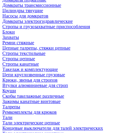
Домкраты трансмиссионные
Цилиндры тянущие
Насосы для домкратов
Домкраты электрогидравлические
Стропы и грузозахватные приспособления
Блоки
Захваты
Ремни стяжные
Цепные талрепы, стяжки цепные
Стропы текстильные
Стропы цепные
Стропы канатные
Такелаж и комплектующие
Цепи круглозвенные грузовые
Крюки, звенья для стропов
Втулки алюминиевые для строп
Коуши
Скобы такелажные различные
Зажимы канатные винтовые
Талрепы
Ремкомплекты для крюков
Тали
Тали электрические цепные
Концевые выключатели для талей электрических