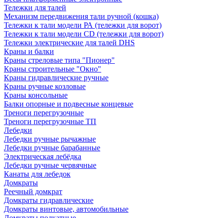
Тележки для талей
Механизм передвижения тали ручной (кошка)
Тележки к тали модели РА (тележки для ворот)
Тележки к тали модели CD (тележки для ворот)
Тележки электрические для талей DHS
Краны и балки
Краны стреловые типа "Пионер"
Краны строительные "Окно"
Краны гидравлические ручные
Краны ручные козловые
Краны консольные
Балки опорные и подвесные концевые
Треноги перегрузочные
Треноги перегрузочные ТП
Лебедки
Лебедки ручные рычажные
Лебедки ручные барабанные
Электрическая лебёдка
Лебедки ручные червячные
Канаты для лебедок
Домкраты
Реечный домкрат
Домкраты гидравлические
Домкраты винтовые, автомобильные
Домкраты подкатные