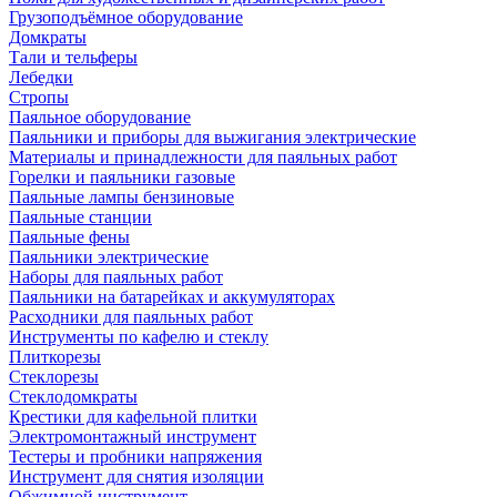
Грузоподъёмное оборудование
Домкраты
Тали и тельферы
Лебедки
Стропы
Паяльное оборудование
Паяльники и приборы для выжигания электрические
Материалы и принадлежности для паяльных работ
Горелки и паяльники газовые
Паяльные лампы бензиновые
Паяльные станции
Паяльные фены
Паяльники электрические
Наборы для паяльных работ
Паяльники на батарейках и аккумуляторах
Расходники для паяльных работ
Инструменты по кафелю и стеклу
Плиткорезы
Стеклорезы
Стеклодомкраты
Крестики для кафельной плитки
Электромонтажный инструмент
Тестеры и пробники напряжения
Инструмент для снятия изоляции
Обжимной инструмент