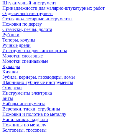
Штукатурный инструмент
Принадлежности для малярно-штукатурных работ
Отделочный инструмент
Столярно-слесарные инструменты
Ножовки по дереву
Стамески, резцы, долота
Рубанки
Топоры, колуны
Ручные дрели
Инструменты для гипсокартона
Молотки слесарные
Молотки специальные
Кувалды
Киянки
Зубила, кернеры, гвоздодеры, ломы
Шарнирно-губцевые инструменты
Отвертки
Инструменты электрика
Биты
Наборы инструмента
Верстаки, тиски, струбцины
Ножовки и полотна по металлу
Напильники, надфили
Ножницы по металлу
Болторезы, тросорезы