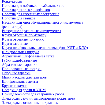
Кондукторы
Полотна для лобзиков и сабельных пил
Полотна для электролобзиков
Полотна для сабельных электропил
Полотна для станков
Насадки для многофункционального инструмента
(реноватора)
Расходные абразивные инструменты
Круги отрезные по металлу
Круги отрезные по камню
Круги заточные
Круги шлифовальные лепестковые (тип КЛТ и КЛО)
Шлифовальная шкурка
Абразивная шлифовальная сетка
Губки шлифовальные
Абразивные шарошки
Полировальные насадки
Опорные тарелки
Мини насадки для граверов
Шлифовальные ленты
Бруски и камни
Насадки для дрели и УШМ
Принадлежности для сварочных работ
Электроды с рутил-целлюлозным покрытием
Электроды с основным покрытием