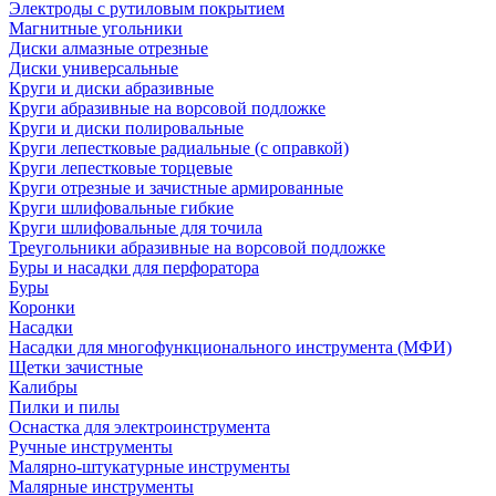
Электроды с рутиловым покрытием
Магнитные угольники
Диски алмазные отрезные
Диски универсальные
Круги и диски абразивные
Круги абразивные на ворсовой подложке
Круги и диски полировальные
Круги лепестковые радиальные (с оправкой)
Круги лепестковые торцевые
Круги отрезные и зачистные армированные
Круги шлифовальные гибкие
Круги шлифовальные для точила
Треугольники абразивные на ворсовой подложке
Буры и насадки для перфоратора
Буры
Коронки
Насадки
Насадки для многофункционального инструмента (МФИ)
Щетки зачистные
Калибры
Пилки и пилы
Оснастка для электроинструмента
Ручные инструменты
Малярно-штукатурные инструменты
Малярные инструменты