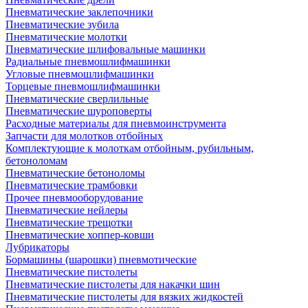
Пневматические заклепочники
Пневматические зубила
Пневматические молотки
Пневматические шлифовальные машинки
Радиальные пневмошлифмашинки
Угловые пневмошлифмашинки
Торцевые пневмошлифмашинки
Пневматические сверлильные
Пневматические шуроповерты
Расходные материалы для пневмоинструмента
Запчасти для молотков отбойных
Комплектующие к молоткам отбойным, рубильным,
бетоноломам
Пневматические бетоноломы
Пневматические трамбовки
Прочее пневмооборудование
Пневматические нейлеры
Пневматические трещотки
Пневматические хоппер-ковши
Лубрикаторы
Бормашины (шарошки) пневмотические
Пневматические пистолеты
Пневматические пистолеты для накачки шин
Пневматические пистолеты для вязких жидкостей