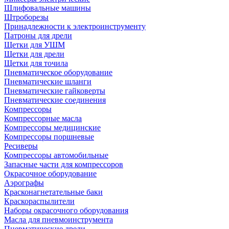
Шлифовальные машины
Штроборезы
Принадлежности к электроинструменту
Патроны для дрели
Щетки для УШМ
Щетки для дрели
Щетки для точила
Пневматическое оборудование
Пневматические шланги
Пневматические гайковерты
Пневматические соединения
Компрессоры
Компрессорные масла
Компрессоры медицинские
Компрессоры поршневые
Ресиверы
Компрессоры автомобильные
Запасные части для компрессоров
Окрасочное оборудование
Аэрографы
Красконагнетательные баки
Краскораспылители
Наборы окрасочного оборудования
Масла для пневмоинструмента
Пневматические дрели