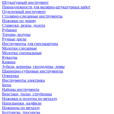
Штукатурный инструмент
Принадлежности для малярно-штукатурных работ
Отделочный инструмент
Столярно-слесарные инструменты
Ножовки по дереву
Стамески, резцы, долота
Рубанки
Топоры, колуны
Ручные дрели
Инструменты для гипсокартона
Молотки слесарные
Молотки специальные
Кувалды
Киянки
Зубила, кернеры, гвоздодеры, ломы
Шарнирно-губцевые инструменты
Отвертки
Инструменты электрика
Биты
Наборы инструмента
Верстаки, тиски, струбцины
Ножовки и полотна по металлу
Напильники, надфили
Ножницы по металлу
Болторезы, тросорезы