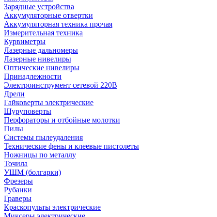
Зарядные устройства
Аккумуляторные отвертки
Аккумуляторная техника прочая
Измерительная техника
Курвиметры
Лазерные дальномеры
Лазерные нивелиры
Оптические нивелиры
Принадлежности
Электроинструмент сетевой 220В
Дрели
Гайковерты электрические
Шуруповерты
Перфораторы и отбойные молотки
Пилы
Системы пылеудаления
Технические фены и клеевые пистолеты
Ножницы по металлу
Точила
УШМ (болгарки)
Фрезеры
Рубанки
Граверы
Краскопульты электрические
Миксеры электрические