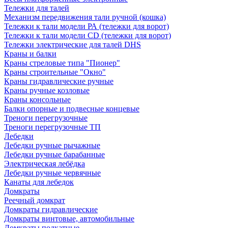
Тележки для талей
Механизм передвижения тали ручной (кошка)
Тележки к тали модели РА (тележки для ворот)
Тележки к тали модели CD (тележки для ворот)
Тележки электрические для талей DHS
Краны и балки
Краны стреловые типа "Пионер"
Краны строительные "Окно"
Краны гидравлические ручные
Краны ручные козловые
Краны консольные
Балки опорные и подвесные концевые
Треноги перегрузочные
Треноги перегрузочные ТП
Лебедки
Лебедки ручные рычажные
Лебедки ручные барабанные
Электрическая лебёдка
Лебедки ручные червячные
Канаты для лебедок
Домкраты
Реечный домкрат
Домкраты гидравлические
Домкраты винтовые, автомобильные
Домкраты подкатные