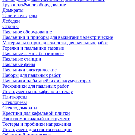
Грузоподъёмное оборудование
Домкраты
Тали и тельферы
Лебедки
Стропы
Паяльное оборудование
Паяльники и приборы для выжигания электрические
Материалы и принадлежности для паяльных работ
Горелки и паяльники газовые
Паяльные лампы бензиновые
Паяльные станции
Паяльные фены
Паяльники электрические
Наборы для паяльных работ
Паяльники на батарейках и аккумуляторах
Расходники для паяльных работ
Инструменты по кафелю и стеклу
Плиткорезы
Стеклорезы
Стеклодомкраты
Крестики для кафельной плитки
Электромонтажный инструмент
Тестеры и пробники напряжения
Инструмент для снятия изоляции
Обжимной инструмент