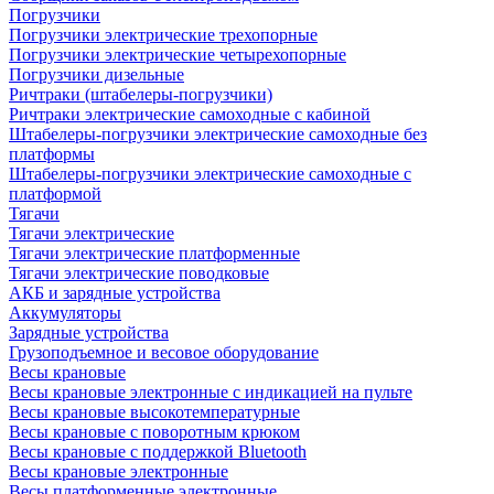
Погрузчики
Погрузчики электрические трехопорные
Погрузчики электрические четырехопорные
Погрузчики дизельные
Ричтраки (штабелеры-погрузчики)
Ричтраки электрические самоходные с кабиной
Штабелеры-погрузчики электрические самоходные без
платформы
Штабелеры-погрузчики электрические самоходные с
платформой
Тягачи
Тягачи электрические
Тягачи электрические платформенные
Тягачи электрические поводковые
АКБ и зарядные устройства
Аккумуляторы
Зарядные устройства
Грузоподъемное и весовое оборудование
Весы крановые
Весы крановые электронные с индикацией на пульте
Весы крановые высокотемпературные
Весы крановые с поворотным крюком
Весы крановые с поддержкой Bluetooth
Весы крановые электронные
Весы платформенные электронные