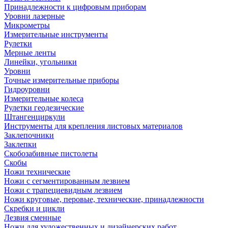
Принадлежности к цифровым приборам
Уровни лазерные
Микрометры
Измерительные инструменты
Рулетки
Мерные ленты
Линейки, угольники
Уровни
Точные измерительные приборы
Гидроуровни
Измерительные колеса
Рулетки геодезические
Штангенциркули
Инструменты для крепления листовых материалов
Заклепочники
Заклепки
Скобозабивные пистолеты
Скобы
Ножи технические
Ножи с сегментированным лезвием
Ножи с трапециевидным лезвием
Ножи круговые, перовые, технические, принадлежности
Скребки и цикли
Лезвия сменные
Ножи для художественных и дизайнерских работ