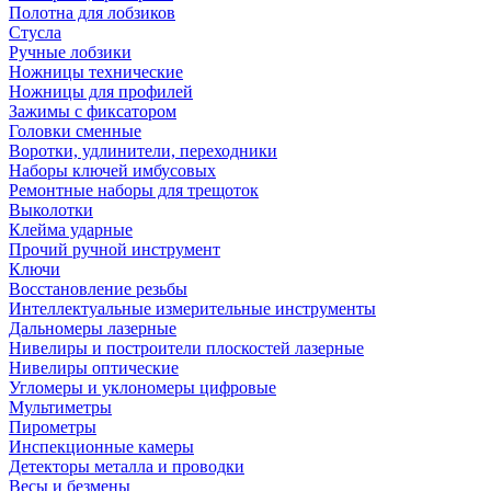
Полотна для лобзиков
Стусла
Ручные лобзики
Ножницы технические
Ножницы для профилей
Зажимы с фиксатором
Головки сменные
Воротки, удлинители, переходники
Наборы ключей имбусовых
Ремонтные наборы для трещоток
Выколотки
Клейма ударные
Прочий ручной инструмент
Ключи
Восстановление резьбы
Интеллектуальные измерительные инструменты
Дальномеры лазерные
Нивелиры и построители плоскостей лазерные
Нивелиры оптические
Угломеры и уклономеры цифровые
Мультиметры
Пирометры
Инспекционные камеры
Детекторы металла и проводки
Весы и безмены