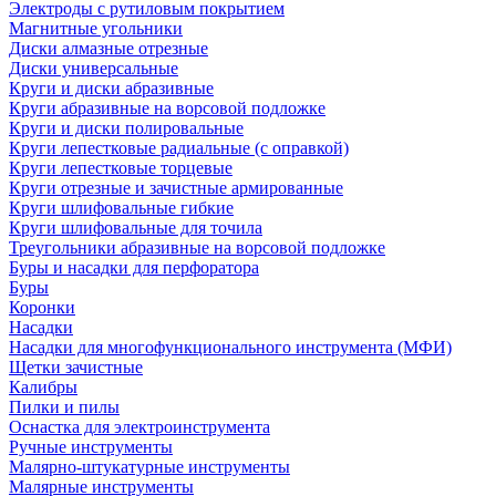
Электроды с рутиловым покрытием
Магнитные угольники
Диски алмазные отрезные
Диски универсальные
Круги и диски абразивные
Круги абразивные на ворсовой подложке
Круги и диски полировальные
Круги лепестковые радиальные (с оправкой)
Круги лепестковые торцевые
Круги отрезные и зачистные армированные
Круги шлифовальные гибкие
Круги шлифовальные для точила
Треугольники абразивные на ворсовой подложке
Буры и насадки для перфоратора
Буры
Коронки
Насадки
Насадки для многофункционального инструмента (МФИ)
Щетки зачистные
Калибры
Пилки и пилы
Оснастка для электроинструмента
Ручные инструменты
Малярно-штукатурные инструменты
Малярные инструменты