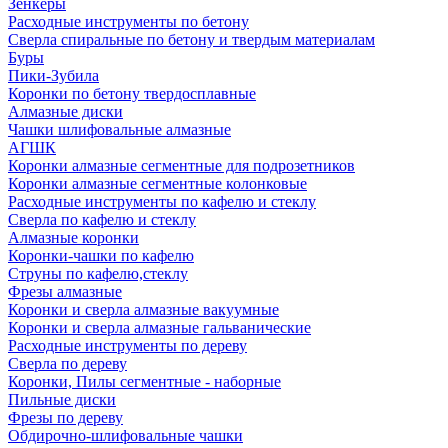
Зенкеры
Расходные инструменты по бетону
Сверла спиральные по бетону и твердым материалам
Буры
Пики-Зубила
Коронки по бетону твердосплавные
Алмазные диски
Чашки шлифовальные алмазные
АГШК
Коронки алмазные сегментные для подрозетников
Коронки алмазные сегментные колонковые
Расходные инструменты по кафелю и стеклу
Сверла по кафелю и стеклу
Алмазные коронки
Коронки-чашки по кафелю
Струны по кафелю,стеклу
Фрезы алмазные
Коронки и сверла алмазные вакуумные
Коронки и сверла алмазные гальванические
Расходные инструменты по дереву
Сверла по дереву
Коронки, Пилы сегментные - наборные
Пильные диски
Фрезы по дереву
Обдирочно-шлифовальные чашки