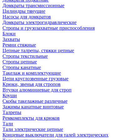
Домкраты трансмиссионные
Цилиндры тянущие
Насосы для домкратов
Домкраты электрогидравлические
Стропы и грузозахватные приспособления
Блоки
Захваты
Ремни стяжные
Цепные талрепы, стяжки цепные
Стропы текстильные
Стропы цепные
Стропы канатные
Такелаж и комплектующие
Цепи круглозвенные грузовые
Крюки, звенья для стропов
Втулки алюминиевые для строп
Коуши
Скобы такелажные различные
Зажимы канатные винтовые
Талрепы
Ремкомплекты для крюков
Тали
Тали электрические цепные
Концевые выключатели для талей электрических