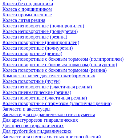
Колеса без подшипника
Колеса с подшипником
Колеса промышленные
Колеса литая резина
Колеса неповоротные (полипропилен)
Колеса неповоротные (полиуретан)
Колеса неповоротные (резина)
Колеса поворотные (полипропилен)
Колеса поворотные (полиуретан)
Колеса поворотные (резина)
Колеса поворотные c боковым тормозом (полипропилен)
Колеса поворотные c боковым тормозом (полиуретан)
Колеса поворотные c боковым тормозом (резина)
Комплекты колес для телег платформенных
Колеса поворотные (чугун)
Колеса неповоротные (эластичная резина)
Колеса пневматические (резина)
Колеса поворотные (эластичная резина)
Колеса поворотные c тормозом (эластичная резина)
Запчасти и аксессуары
Запчасти для гидравлического инструмента
Для арматурорезов гидравлических
Для прессов гидравлических
Для трубогибов гидравлических
Запчасти для грузозахватных приспособлений