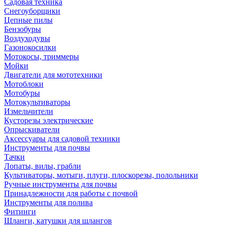
Садовая техника
Снегоуборщики
Цепные пилы
Бензобуры
Воздуходувы
Газонокосилки
Мотокосы, триммеры
Мойки
Двигатели для мототехники
Мотоблоки
Мотобуры
Мотокультиваторы
Измельчители
Кусторезы электрические
Опрыскиватели
Аксессуары для садовой техники
Инструменты для почвы
Тачки
Лопаты, вилы, грабли
Культиваторы, мотыги, плуги, плоскорезы, полольники
Ручные инструменты для почвы
Принадлежности для работы с почвой
Инструменты для полива
Фитинги
Шланги, катушки для шлангов