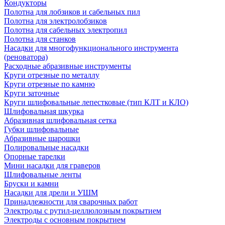
Кондукторы
Полотна для лобзиков и сабельных пил
Полотна для электролобзиков
Полотна для сабельных электропил
Полотна для станков
Насадки для многофункционального инструмента
(реноватора)
Расходные абразивные инструменты
Круги отрезные по металлу
Круги отрезные по камню
Круги заточные
Круги шлифовальные лепестковые (тип КЛТ и КЛО)
Шлифовальная шкурка
Абразивная шлифовальная сетка
Губки шлифовальные
Абразивные шарошки
Полировальные насадки
Опорные тарелки
Мини насадки для граверов
Шлифовальные ленты
Бруски и камни
Насадки для дрели и УШМ
Принадлежности для сварочных работ
Электроды с рутил-целлюлозным покрытием
Электроды с основным покрытием