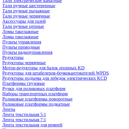
Тали электрические канатные
Тали ручные шестеренные
Тали ручные рычажные
Тали ручные червячные
Аксессуары для талей
Тали ручные цепные
Ломы такелажные
Ломы такелажные
Пульты управления
Пульты проводные
Пульты радиоуправления
Редукторы
Редукторы червячные
Мотор-редукторы для балок опорных KD
Редукторы для штабелеров-бочкокантователей WPDS
Редукторы подъема для лебедок электрических KCD
Платформы грузовые
Ручки для роликовых платформ
Наборы транспортных платформ
Роликовые платформы поворотные
Роликовые платформы подкатные
Ленты
Лента текстильная 5:1
Лента текстильная 7:1
Лента текстильная для ремней