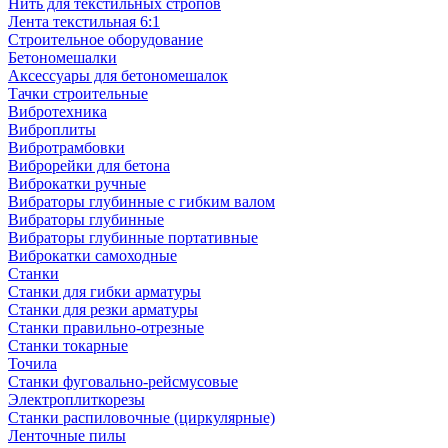
Нить для текстильных стропов
Лента текстильная 6:1
Строительное оборудование
Бетономешалки
Аксессуары для бетономешалок
Тачки строительные
Вибротехника
Виброплиты
Вибротрамбовки
Виброрейки для бетона
Виброкатки ручные
Вибраторы глубинные с гибким валом
Вибраторы глубинные
Вибраторы глубинные портативные
Виброкатки самоходные
Станки
Станки для гибки арматуры
Станки для резки арматуры
Станки правильно-отрезные
Станки токарные
Точила
Станки фуговально-рейсмусовые
Электроплиткорезы
Станки распиловочные (циркулярные)
Ленточные пилы