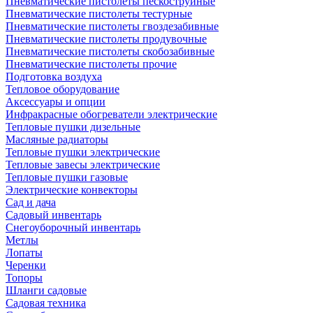
Пневматические пистолеты пескоструйные
Пневматические пистолеты тестурные
Пневматические пистолеты гвоздезабивные
Пневматические пистолеты продувочные
Пневматические пистолеты скобозабивные
Пневматические пистолеты прочие
Подготовка воздуха
Тепловое оборудование
Аксессуары и опции
Инфракрасные обогреватели электрические
Тепловые пушки дизельные
Масляные радиаторы
Тепловые пушки электрические
Тепловые завесы электрические
Тепловые пушки газовые
Электрические конвекторы
Сад и дача
Садовый инвентарь
Снегоуборочный инвентарь
Метлы
Лопаты
Черенки
Топоры
Шланги садовые
Садовая техника