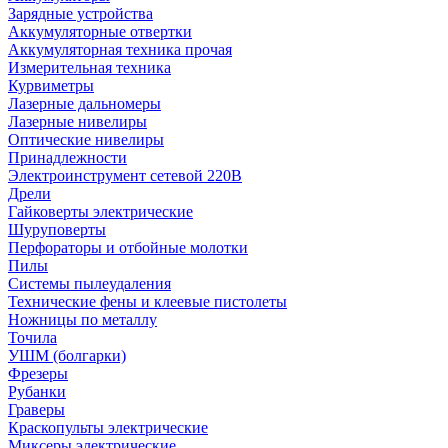
Зарядные устройства
Аккумуляторные отвертки
Аккумуляторная техника прочая
Измерительная техника
Курвиметры
Лазерные дальномеры
Лазерные нивелиры
Оптические нивелиры
Принадлежности
Электроинструмент сетевой 220В
Дрели
Гайковерты электрические
Шуруповерты
Перфораторы и отбойные молотки
Пилы
Системы пылеудаления
Технические фены и клеевые пистолеты
Ножницы по металлу
Точила
УШМ (болгарки)
Фрезеры
Рубанки
Граверы
Краскопульты электрические
Миксеры электрические