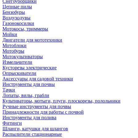
Снегоуборщики
Цепные пилы
Бензобуры
Воздуходувы
Газонокосилки
Мотокосы, триммеры
Мойки
Двигатели для мототехники
Мотоблоки
Мотобуры
Мотокультиваторы
Измельчители
Кусторезы электрические
Опрыскиватели
Аксессуары для садовой техники
Инструменты для почвы
Тачки
Лопаты, вилы, грабли
Культиваторы, мотыги, плуги, плоскорезы, полольники
Ручные инструменты для почвы
Принадлежности для работы с почвой
Инструменты для полива
Фитинги
Шланги, катушки для шлангов
Распылители стационарные