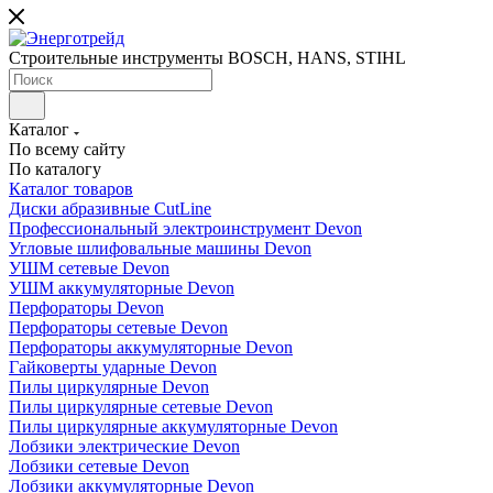
Строительные инструменты BOSCH, HANS, STIHL
Каталог
По всему сайту
По каталогу
Каталог товаров
Диски абразивные CutLine
Профессиональный электроинструмент Devon
Угловые шлифовальные машины Devon
УШМ сетевые Devon
УШМ аккумуляторные Devon
Перфораторы Devon
Перфораторы сетевые Devon
Перфораторы аккумуляторные Devon
Гайковерты ударные Devon
Пилы циркулярные Devon
Пилы циркулярные сетевые Devon
Пилы циркулярные аккумуляторные Devon
Лобзики электрические Devon
Лобзики сетевые Devon
Лобзики аккумуляторные Devon