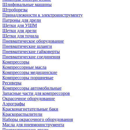
Шлифовальные машины
Штроборезы
Принадлежности к электроинструменту
Патроны для дрели
Щетки для УШМ
Щетки для дрели
Щетки для точила
Пневматическое оборудование
Пневматические шланги
Пневматические гайковерты
Пневматические соединения
Компрессоры
Компрессорные масла
Компрессоры медицинские
Компрессоры поршневые
Ресиверы
Компрессоры автомобильные
Запасные части для компрессоров
Окрасочное оборудование
Аэрографы
Красконагнетательные баки
Краскораспылители
Наборы окрасочного оборудования
Масла для пневмоинструмента
Пневматические дрели