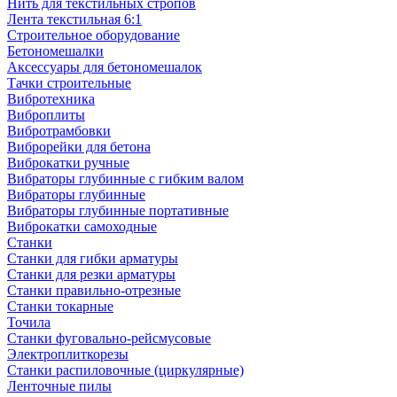
Нить для текстильных стропов
Лента текстильная 6:1
Строительное оборудование
Бетономешалки
Аксессуары для бетономешалок
Тачки строительные
Вибротехника
Виброплиты
Вибротрамбовки
Виброрейки для бетона
Виброкатки ручные
Вибраторы глубинные с гибким валом
Вибраторы глубинные
Вибраторы глубинные портативные
Виброкатки самоходные
Станки
Станки для гибки арматуры
Станки для резки арматуры
Станки правильно-отрезные
Станки токарные
Точила
Станки фуговально-рейсмусовые
Электроплиткорезы
Станки распиловочные (циркулярные)
Ленточные пилы