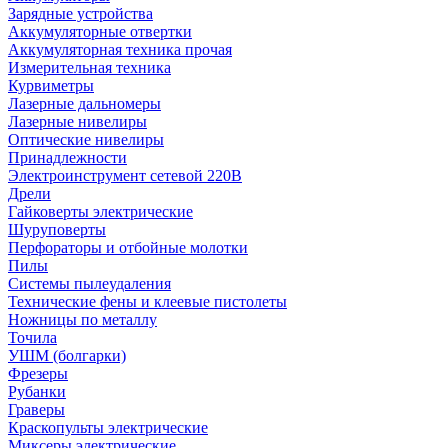
Зарядные устройства
Аккумуляторные отвертки
Аккумуляторная техника прочая
Измерительная техника
Курвиметры
Лазерные дальномеры
Лазерные нивелиры
Оптические нивелиры
Принадлежности
Электроинструмент сетевой 220В
Дрели
Гайковерты электрические
Шуруповерты
Перфораторы и отбойные молотки
Пилы
Системы пылеудаления
Технические фены и клеевые пистолеты
Ножницы по металлу
Точила
УШМ (болгарки)
Фрезеры
Рубанки
Граверы
Краскопульты электрические
Миксеры электрические