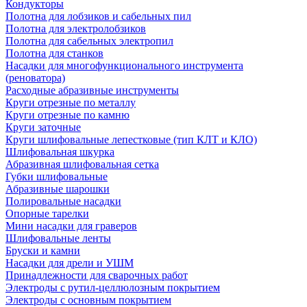
Кондукторы
Полотна для лобзиков и сабельных пил
Полотна для электролобзиков
Полотна для сабельных электропил
Полотна для станков
Насадки для многофункционального инструмента
(реноватора)
Расходные абразивные инструменты
Круги отрезные по металлу
Круги отрезные по камню
Круги заточные
Круги шлифовальные лепестковые (тип КЛТ и КЛО)
Шлифовальная шкурка
Абразивная шлифовальная сетка
Губки шлифовальные
Абразивные шарошки
Полировальные насадки
Опорные тарелки
Мини насадки для граверов
Шлифовальные ленты
Бруски и камни
Насадки для дрели и УШМ
Принадлежности для сварочных работ
Электроды с рутил-целлюлозным покрытием
Электроды с основным покрытием