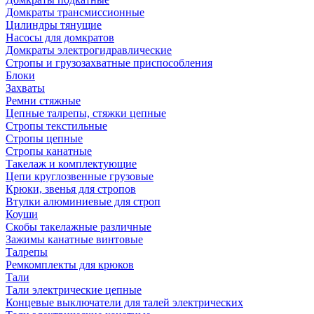
Домкраты трансмиссионные
Цилиндры тянущие
Насосы для домкратов
Домкраты электрогидравлические
Стропы и грузозахватные приспособления
Блоки
Захваты
Ремни стяжные
Цепные талрепы, стяжки цепные
Стропы текстильные
Стропы цепные
Стропы канатные
Такелаж и комплектующие
Цепи круглозвенные грузовые
Крюки, звенья для стропов
Втулки алюминиевые для строп
Коуши
Скобы такелажные различные
Зажимы канатные винтовые
Талрепы
Ремкомплекты для крюков
Тали
Тали электрические цепные
Концевые выключатели для талей электрических