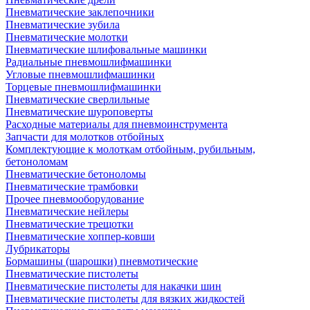
Пневматические заклепочники
Пневматические зубила
Пневматические молотки
Пневматические шлифовальные машинки
Радиальные пневмошлифмашинки
Угловые пневмошлифмашинки
Торцевые пневмошлифмашинки
Пневматические сверлильные
Пневматические шуроповерты
Расходные материалы для пневмоинструмента
Запчасти для молотков отбойных
Комплектующие к молоткам отбойным, рубильным,
бетоноломам
Пневматические бетоноломы
Пневматические трамбовки
Прочее пневмооборудование
Пневматические нейлеры
Пневматические трещотки
Пневматические хоппер-ковши
Лубрикаторы
Бормашины (шарошки) пневмотические
Пневматические пистолеты
Пневматические пистолеты для накачки шин
Пневматические пистолеты для вязких жидкостей