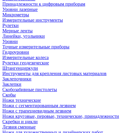
Принадлежности к цифровым приборам
Уровни лазерные
Микрометры
Измерительные инструменты
Рулетки
Мерные ленты
Линейки, угольники
Уровни
Точные измерительные приборы
Гидроуровни
Измерительные колеса
Рулетки геодезические
Штангенциркули
Инструменты для крепления листовых материалов
Заклепочники
Заклепки
Скобозабивные пистолеты
Скобы
Ножи технические
Ножи с сегментированным лезвием
Ножи с трапециевидным лезвием
Ножи круговые, перовые, технические, принадлежности
Скребки и цикли
Лезвия сменные
Ножи для художественных и дизайнерских работ