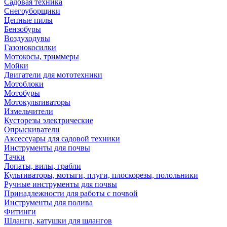
Садовая техника
Снегоуборщики
Цепные пилы
Бензобуры
Воздуходувы
Газонокосилки
Мотокосы, триммеры
Мойки
Двигатели для мототехники
Мотоблоки
Мотобуры
Мотокультиваторы
Измельчители
Кусторезы электрические
Опрыскиватели
Аксессуары для садовой техники
Инструменты для почвы
Тачки
Лопаты, вилы, грабли
Культиваторы, мотыги, плуги, плоскорезы, полольники
Ручные инструменты для почвы
Принадлежности для работы с почвой
Инструменты для полива
Фитинги
Шланги, катушки для шлангов