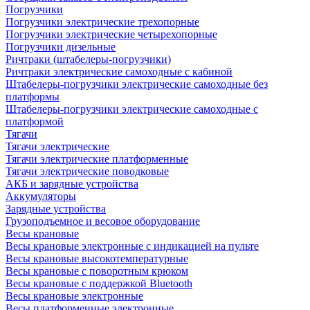
Погрузчики
Погрузчики электрические трехопорные
Погрузчики электрические четырехопорные
Погрузчики дизельные
Ричтраки (штабелеры-погрузчики)
Ричтраки электрические самоходные с кабиной
Штабелеры-погрузчики электрические самоходные без
платформы
Штабелеры-погрузчики электрические самоходные с
платформой
Тягачи
Тягачи электрические
Тягачи электрические платформенные
Тягачи электрические поводковые
АКБ и зарядные устройства
Аккумуляторы
Зарядные устройства
Грузоподъемное и весовое оборудование
Весы крановые
Весы крановые электронные с индикацией на пульте
Весы крановые высокотемпературные
Весы крановые с поворотным крюком
Весы крановые с поддержкой Bluetooth
Весы крановые электронные
Весы платформенные электронные