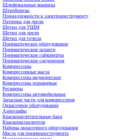
Шлифовальные машины
Штроборезы
Принадлежности к электроинструменту
Патроны для дрели
Щетки для УШМ
Щетки для дрели
Щетки для точила
Пневматическое оборудование
Пневматические шланги
Пневматические гайковерты
Пневматические соединения
Компрессоры
Компрессорные масла
Компрессоры медицинские
Компрессоры поршневые
Ресиверы
Компрессоры автомобильные
Запасные части для компрессоров
Окрасочное оборудование
Аэрографы
Красконагнетательные баки
Краскораспылители
Наборы окрасочного оборудования
Масла для пневмоинструмента
Пневматические дрели