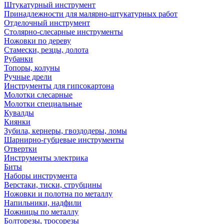
Штукатурный инструмент
Принадлежности для малярно-штукатурных работ
Отделочный инструмент
Столярно-слесарные инструменты
Ножовки по дереву
Стамески, резцы, долота
Рубанки
Топоры, колуны
Ручные дрели
Инструменты для гипсокартона
Молотки слесарные
Молотки специальные
Кувалды
Киянки
Зубила, кернеры, гвоздодеры, ломы
Шарнирно-губцевые инструменты
Отвертки
Инструменты электрика
Биты
Наборы инструмента
Верстаки, тиски, струбцины
Ножовки и полотна по металлу
Напильники, надфили
Ножницы по металлу
Болторезы, тросорезы