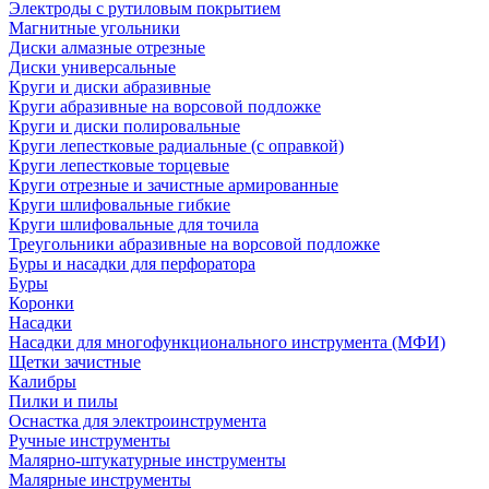
Электроды с рутиловым покрытием
Магнитные угольники
Диски алмазные отрезные
Диски универсальные
Круги и диски абразивные
Круги абразивные на ворсовой подложке
Круги и диски полировальные
Круги лепестковые радиальные (с оправкой)
Круги лепестковые торцевые
Круги отрезные и зачистные армированные
Круги шлифовальные гибкие
Круги шлифовальные для точила
Треугольники абразивные на ворсовой подложке
Буры и насадки для перфоратора
Буры
Коронки
Насадки
Насадки для многофункционального инструмента (МФИ)
Щетки зачистные
Калибры
Пилки и пилы
Оснастка для электроинструмента
Ручные инструменты
Малярно-штукатурные инструменты
Малярные инструменты