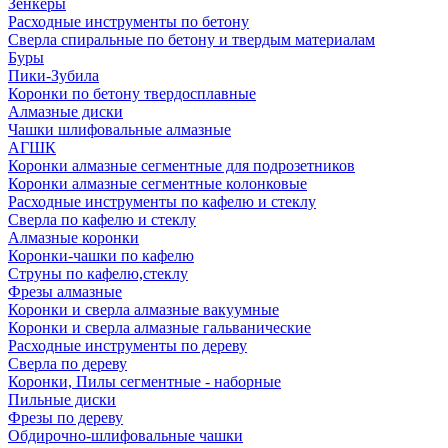
Зенкеры
Расходные инструменты по бетону
Сверла спиральные по бетону и твердым материалам
Буры
Пики-Зубила
Коронки по бетону твердосплавные
Алмазные диски
Чашки шлифовальные алмазные
АГШК
Коронки алмазные сегментные для подрозетников
Коронки алмазные сегментные колонковые
Расходные инструменты по кафелю и стеклу
Сверла по кафелю и стеклу
Алмазные коронки
Коронки-чашки по кафелю
Струны по кафелю,стеклу
Фрезы алмазные
Коронки и сверла алмазные вакуумные
Коронки и сверла алмазные гальванические
Расходные инструменты по дереву
Сверла по дереву
Коронки, Пилы сегментные - наборные
Пильные диски
Фрезы по дереву
Обдирочно-шлифовальные чашки