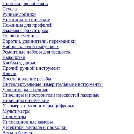
Полотна для лобзиков
Стусла
Ручные лобзики
Ножницы технические
Ножницы для профилей
Зажимы с фиксатором
Головки сменные
Воротки, удлинители, переходники
Наборы ключей имбусовых
Ремонтные наборы для трещоток
Выколотки
Клейма ударные
Прочий ручной инструмент
Ключи
Восстановление резьбы
Интеллектуальные измерительные инструменты
Дальномеры лазерные
Нивелиры и построители плоскостей лазерные
Нивелиры оптические
Угломеры и уклономеры цифровые
Мультиметры
Пирометры
Инспекционные камеры
Детекторы металла и проводки
Весы и безмены