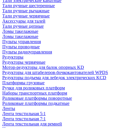
Тали электрические канатные
Тали ручные шестеренные
Тали ручные рычажные
Тали ручные червячные
Аксессуары для талей
Тали ручные цепные
Ломы такелажные
Ломы такелажные
Пульты управления
Пульты проводные
Пульты радиоуправления
Редукторы
Редукторы червячные
Мотор-редукторы для балок опорных KD
Редукторы для штабелеров-бочкокантователей WPDS
Редукторы подъема для лебедок электрических KCD
Платформы грузовые
Ручки для роликовых платформ
Наборы транспортных платформ
Роликовые платформы поворотные
Роликовые платформы подкатные
Ленты
Лента текстильная 5:1
Лента текстильная 7:1
Лента текстильная для ремней