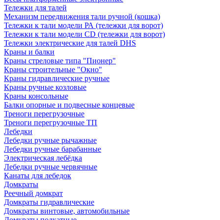
Тележки для талей
Механизм передвижения тали ручной (кошка)
Тележки к тали модели РА (тележки для ворот)
Тележки к тали модели CD (тележки для ворот)
Тележки электрические для талей DHS
Краны и балки
Краны стреловые типа "Пионер"
Краны строительные "Окно"
Краны гидравлические ручные
Краны ручные козловые
Краны консольные
Балки опорные и подвесные концевые
Треноги перегрузочные
Треноги перегрузочные ТП
Лебедки
Лебедки ручные рычажные
Лебедки ручные барабанные
Электрическая лебёдка
Лебедки ручные червячные
Канаты для лебедок
Домкраты
Реечный домкрат
Домкраты гидравлические
Домкраты винтовые, автомобильные
Домкраты подкатные