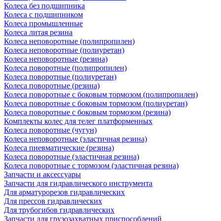
Колеса без подшипника
Колеса с подшипником
Колеса промышленные
Колеса литая резина
Колеса неповоротные (полипропилен)
Колеса неповоротные (полиуретан)
Колеса неповоротные (резина)
Колеса поворотные (полипропилен)
Колеса поворотные (полиуретан)
Колеса поворотные (резина)
Колеса поворотные c боковым тормозом (полипропилен)
Колеса поворотные c боковым тормозом (полиуретан)
Колеса поворотные c боковым тормозом (резина)
Комплекты колес для телег платформенных
Колеса поворотные (чугун)
Колеса неповоротные (эластичная резина)
Колеса пневматические (резина)
Колеса поворотные (эластичная резина)
Колеса поворотные c тормозом (эластичная резина)
Запчасти и аксессуары
Запчасти для гидравлического инструмента
Для арматурорезов гидравлических
Для прессов гидравлических
Для трубогибов гидравлических
Запчасти для грузозахватных приспособлений