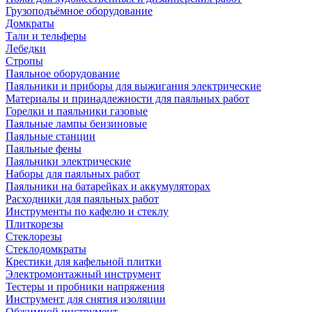
Грузоподъёмное оборудование
Домкраты
Тали и тельферы
Лебедки
Стропы
Паяльное оборудование
Паяльники и приборы для выжигания электрические
Материалы и принадлежности для паяльных работ
Горелки и паяльники газовые
Паяльные лампы бензиновые
Паяльные станции
Паяльные фены
Паяльники электрические
Наборы для паяльных работ
Паяльники на батарейках и аккумуляторах
Расходники для паяльных работ
Инструменты по кафелю и стеклу
Плиткорезы
Стеклорезы
Стеклодомкраты
Крестики для кафельной плитки
Электромонтажный инструмент
Тестеры и пробники напряжения
Инструмент для снятия изоляции
Обжимной инструмент