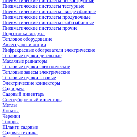
Пневматические пистолеты пескоструйные
Пневматические пистолеты тестурные
Пневматические пистолеты гвоздезабивные
Пневматические пистолеты продувочные
Пневматические пистолеты скобозабивные
Пневматические пистолеты прочие
Подготовка воздуха
Тепловое оборудование
Аксессуары и опции
Инфракрасные обогреватели электрические
Тепловые пушки дизельные
Масляные радиаторы
Тепловые пушки электрические
Тепловые завесы электрические
Тепловые пушки газовые
Электрические конвекторы
Сад и дача
Садовый инвентарь
Снегоуборочный инвентарь
Метлы
Лопаты
Черенки
Топоры
Шланги садовые
Садовая техника