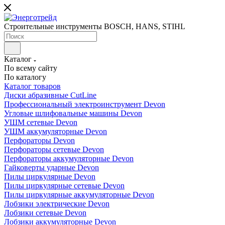
Строительные инструменты BOSCH, HANS, STIHL
Каталог
По всему сайту
По каталогу
Каталог товаров
Диски абразивные CutLine
Профессиональный электроинструмент Devon
Угловые шлифовальные машины Devon
УШМ сетевые Devon
УШМ аккумуляторные Devon
Перфораторы Devon
Перфораторы сетевые Devon
Перфораторы аккумуляторные Devon
Гайковерты ударные Devon
Пилы циркулярные Devon
Пилы циркулярные сетевые Devon
Пилы циркулярные аккумуляторные Devon
Лобзики электрические Devon
Лобзики сетевые Devon
Лобзики аккумуляторные Devon