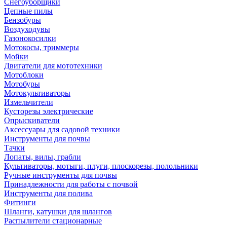
Снегоуборщики
Цепные пилы
Бензобуры
Воздуходувы
Газонокосилки
Мотокосы, триммеры
Мойки
Двигатели для мототехники
Мотоблоки
Мотобуры
Мотокультиваторы
Измельчители
Кусторезы электрические
Опрыскиватели
Аксессуары для садовой техники
Инструменты для почвы
Тачки
Лопаты, вилы, грабли
Культиваторы, мотыги, плуги, плоскорезы, полольники
Ручные инструменты для почвы
Принадлежности для работы с почвой
Инструменты для полива
Фитинги
Шланги, катушки для шлангов
Распылители стационарные