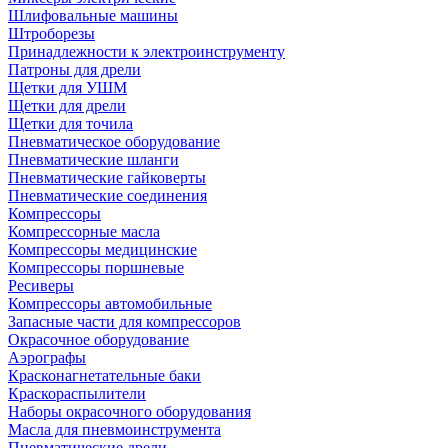
Шлифовальные машины
Штроборезы
Принадлежности к электроинструменту
Патроны для дрели
Щетки для УШМ
Щетки для дрели
Щетки для точила
Пневматическое оборудование
Пневматические шланги
Пневматические гайковерты
Пневматические соединения
Компрессоры
Компрессорные масла
Компрессоры медицинские
Компрессоры поршневые
Ресиверы
Компрессоры автомобильные
Запасные части для компрессоров
Окрасочное оборудование
Аэрографы
Красконагнетательные баки
Краскораспылители
Наборы окрасочного оборудования
Масла для пневмоинструмента
Пневматические дрели