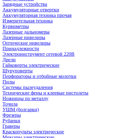
Зарядные устройства
Аккумуляторные отвертки
Аккумуляторная техника прочая
Измерительная техника
Курвиметры
Лазерные дальномеры
Лазерные нивелиры
Оптические нивелиры
Принадлежности
Электроинструмент сетевой 220В
Дрели
Гайковерты электрические
Шуруповерты
Перфораторы и отбойные молотки
Пилы
Системы пылеудаления
Технические фены и клеевые пистолеты
Ножницы по металлу
Точила
УШМ (болгарки)
Фрезеры
Рубанки
Граверы
Краскопульты электрические
Миксеры электрические