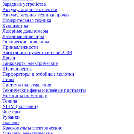
Зарядные устройства
Аккумуляторные отвертки
Аккумуляторная техника прочая
Измерительная техника
Курвиметры
Лазерные дальномеры
Лазерные нивелиры
Оптические нивелиры
Принадлежности
Электроинструмент сетевой 220В
Дрели
Гайковерты электрические
Шуруповерты
Перфораторы и отбойные молотки
Пилы
Системы пылеудаления
Технические фены и клеевые пистолеты
Ножницы по металлу
Точила
УШМ (болгарки)
Фрезеры
Рубанки
Граверы
Краскопульты электрические
Миксеры электрические