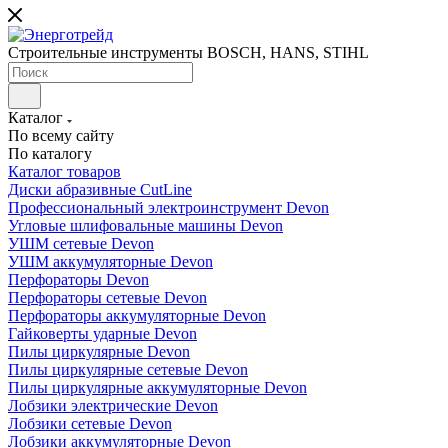
Строительные инструменты BOSCH, HANS, STIHL
Каталог
По всему сайту
По каталогу
Каталог товаров
Диски абразивные CutLine
Профессиональный электроинструмент Devon
Угловые шлифовальные машины Devon
УШМ сетевые Devon
УШМ аккумуляторные Devon
Перфораторы Devon
Перфораторы сетевые Devon
Перфораторы аккумуляторные Devon
Гайковерты ударные Devon
Пилы циркулярные Devon
Пилы циркулярные сетевые Devon
Пилы циркулярные аккумуляторные Devon
Лобзики электрические Devon
Лобзики сетевые Devon
Лобзики аккумуляторные Devon