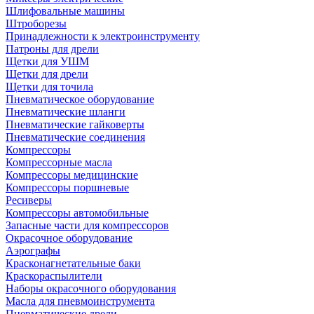
Шлифовальные машины
Штроборезы
Принадлежности к электроинструменту
Патроны для дрели
Щетки для УШМ
Щетки для дрели
Щетки для точила
Пневматическое оборудование
Пневматические шланги
Пневматические гайковерты
Пневматические соединения
Компрессоры
Компрессорные масла
Компрессоры медицинские
Компрессоры поршневые
Ресиверы
Компрессоры автомобильные
Запасные части для компрессоров
Окрасочное оборудование
Аэрографы
Красконагнетательные баки
Краскораспылители
Наборы окрасочного оборудования
Масла для пневмоинструмента
Пневматические дрели