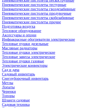
Пневматические пистолеты пескоструйные
Пневматические пистолеты тестурные
Пневматические пистолеты гвоздезабивные
Пневматические пистолеты продувочные
Пневматические пистолеты скобозабивные
Пневматические пистолеты прочие
Подготовка воздуха
Тепловое оборудование
Аксессуары и опции
Инфракрасные обогреватели электрические
Тепловые пушки дизельные
Масляные радиаторы
Тепловые пушки электрические
Тепловые завесы электрические
Тепловые пушки газовые
Электрические конвекторы
Сад и дача
Садовый инвентарь
Снегоуборочный инвентарь
Метлы
Лопаты
Черенки
Топоры
Шланги садовые
Садовая техника