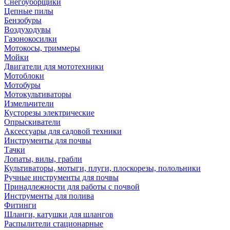
Снегоуборщики
Цепные пилы
Бензобуры
Воздуходувы
Газонокосилки
Мотокосы, триммеры
Мойки
Двигатели для мототехники
Мотоблоки
Мотобуры
Мотокультиваторы
Измельчители
Кусторезы электрические
Опрыскиватели
Аксессуары для садовой техники
Инструменты для почвы
Тачки
Лопаты, вилы, грабли
Культиваторы, мотыги, плуги, плоскорезы, полольники
Ручные инструменты для почвы
Принадлежности для работы с почвой
Инструменты для полива
Фитинги
Шланги, катушки для шлангов
Распылители стационарные